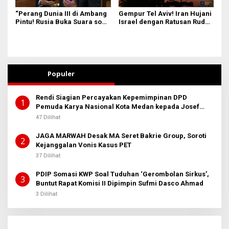
“Perang Dunia III di Ambang
Gempur Tel Aviv! Iran Hujani
Pintu! Rusia Buka Suara soal
Israel dengan Ratusan Rudal
Serangan AS ke Iran: Trump
dan Drone, Timur Tengah
Munafik!”
Siap Meletus
Populer
Rendi Siagian Percayakan Kepemimpinan DPD
1
Pemuda Karya Nasional Kota Medan kepada Josef
Sembiring
47 Dilihat
JAGA MARWAH Desak MA Seret Bakrie Group, Soroti
2
Kejanggalan Vonis Kasus PET
37 Dilihat
PDIP Somasi KWP Soal Tuduhan ‘Gerombolan Sirkus’,
3
Buntut Rapat Komisi II Dipimpin Sufmi Dasco Ahmad
3 Dilihat