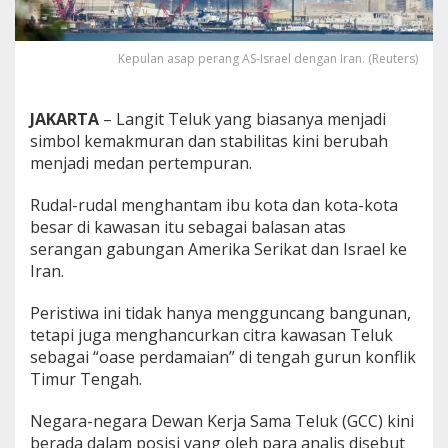
a
n
M
Kepulan asap perang AS-Israel dengan Iran. (Reuters)
e
l
u
JAKARTA
– Langit Teluk yang biasanya menjadi
a
s
simbol kemakmuran dan stabilitas kini berubah
,
menjadi medan pertempuran.
N
e
Rudal-rudal menghantam ibu kota dan kota-kota
g
besar di kawasan itu sebagai balasan atas
a
r
serangan gabungan Amerika Serikat dan Israel ke
a
Iran.
T
e
Peristiwa ini tidak hanya mengguncang bangunan,
l
tetapi juga menghancurkan citra kawasan Teluk
u
k
sebagai “oase perdamaian” di tengah gurun konflik
T
Timur Tengah.
e
r
Negara-negara Dewan Kerja Sama Teluk (GCC) kini
j
berada dalam posisi yang oleh para analis disebut
e