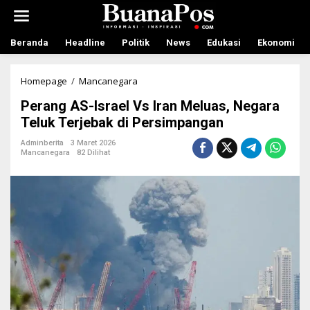
L
e
w
a
Beranda
Headline
Politik
News
Edukasi
Ekonomi
t
i
k
Homepage
/
Mancanegara
P
e
e
Perang AS-Israel Vs Iran Meluas, Negara
k
r
o
a
Teluk Terjebak di Persimpangan
n
n
t
g
Adminberita
3 Maret 2026
Mancanegara
82 Dilihat
e
A
n
S
-
I
s
r
a
e
l
V
s
I
r