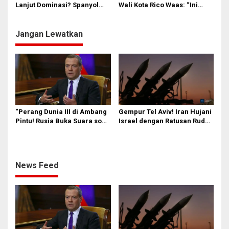
Birokrasi!
Lanjut Dominasi? Spanyol
Wali Kota Rico Waas: “Ini
dan Prancis Berebut Tiket
Energi Baru Bangun Kota!”
Final
Jangan Lewatkan
“Perang Dunia III di Ambang
Gempur Tel Aviv! Iran Hujani
Pintu! Rusia Buka Suara soal
Israel dengan Ratusan Rudal
Serangan AS ke Iran: Trump
dan Drone, Timur Tengah
Munafik!”
Siap Meletus
News Feed