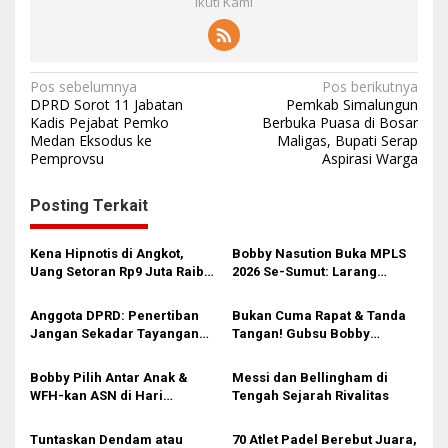
Ikuti Kami
N
Pos sebelumnya
Pos berikutnya
DPRD Sorot 11 Jabatan
Pemkab Simalungun
a
Kadis Pejabat Pemko
Berbuka Puasa di Bosar
Medan Eksodus ke
Maligas, Bupati Serap
v
Pemprovsu
Aspirasi Warga
i
g
Posting Terkait
a
s
Kena Hipnotis di Angkot,
Bobby Nasution Buka MPLS
Uang Setoran Rp9 Juta Raib
2026 Se-Sumut: Larang
i
dalam Sekejap! Nasib
Kekerasan, Siswa Dihimbau
Petugas PUD Medan
Hormati Guru dan Orang Tua
p
Anggota DPRD: Penertiban
Bukan Cuma Rapat & Tanda
Memprihatinkan
Jangan Sekadar Tayangan
Tangan! Gubsu Bobby
o
Medsos, Harus Berdampak
Nasution Ungkap Borok
s
Nyata pada PAD
Komite Sekolah, Minta
Bobby Pilih Antar Anak &
Messi dan Bellingham di
Kadisdik Awasi Ketat!
WFH-kan ASN di Hari
Tengah Sejarah Rivalitas
Pertama Sekolah: Kebijakan
Berhati yang Guncang
Tuntaskan Dendam atau
70 Atlet Padel Berebut Juara,