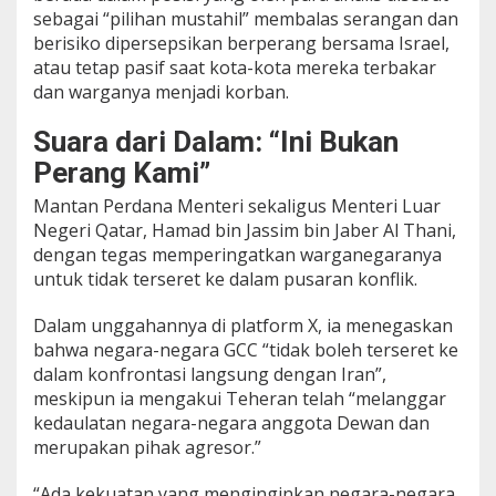
b
sebagai “pilihan mustahil” membalas serangan dan
a
berisiko dipersepsikan berperang bersama Israel,
k
atau tetap pasif saat kota-kota mereka terbakar
d
dan warganya menjadi korban.
i
P
e
Suara dari Dalam: “Ini Bukan
r
Perang Kami”
s
i
Mantan Perdana Menteri sekaligus Menteri Luar
m
Negeri Qatar, Hamad bin Jassim bin Jaber Al Thani,
p
dengan tegas memperingatkan warganegaranya
a
n
untuk tidak terseret ke dalam pusaran konflik.
g
a
Dalam unggahannya di platform X, ia menegaskan
n
bahwa negara-negara GCC “tidak boleh terseret ke
dalam konfrontasi langsung dengan Iran”,
meskipun ia mengakui Teheran telah “melanggar
kedaulatan negara-negara anggota Dewan dan
merupakan pihak agresor.”
“Ada kekuatan yang menginginkan negara-negara