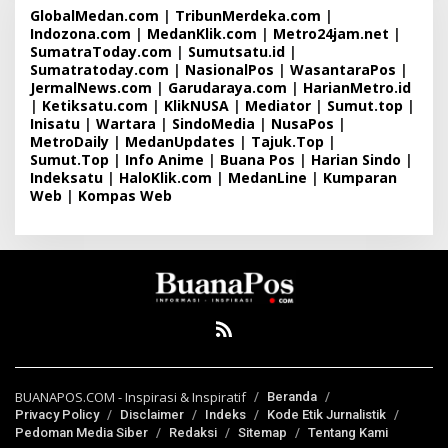
GlobalMedan.com
|
TribunMerdeka.com
|
Indozona.com
|
MedanKlik.com
|
Metro24jam.net
|
SumatraToday.com
|
Sumutsatu.id
|
Sumatratoday.com
|
NasionalPos
|
WasantaraPos
|
JermalNews.com
|
Garudaraya.com
|
HarianMetro.id
|
Ketiksatu.com
|
KlikNUSA
|
Mediator
|
Sumut.top
|
Inisatu
|
Wartara
|
SindoMedia
|
NusaPos
|
MetroDaily
|
MedanUpdates
|
Tajuk.Top
|
Sumut.Top
|
Info Anime
|
Buana Pos
|
Harian Sindo
|
Indeksatu
|
HaloKlik.com
|
MedanLine
|
Kumparan
Web
|
Kompas Web
BUANAPOS.COM - Inspirasi & Inspiratif
Beranda
Privacy Policy
Disclaimer
Indeks
Kode Etik Jurnalistik
Pedoman Media Siber
Redaksi
Sitemap
Tentang Kami