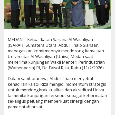
e
n
p
e
r
i
n
F
MEDAN – Ketua Ikatan Sarjana Al Washliyah
a
i
(ISARAH) Sumatera Utara, Abdul Thaib Siahaan,
s
menegaskan komitmennya mendorong kemajuan
o
Universitas Al Washliyah (Univa) Medan saat
l
menerima kunjungan Wakil Menteri Perindustrian
R
(Wamenperin) RI, Dr. Faisol Riza, Rabu (11/2/2026).
i
z
a
Dalam sambutannya, Abdul Thaib menyebut
T
kehadiran Faisol Riza menjadi momentum strategis
e
untuk mendongkrak kualitas dan akreditasi Univa.
k
Ia menilai kunjungan tersebut sebagai kehormatan
a
n
sekaligus peluang memperkuat sinergi dengan
k
pemerintah pusat.
a
n