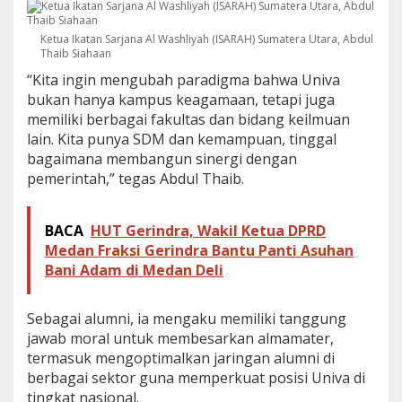
P
e
Ketua Ikatan Sarjana Al Washliyah (ISARAH) Sumatera Utara, Abdul
r
Thaib Siahaan
a
n
“Kita ingin mengubah paradigma bahwa Univa
K
bukan hanya kampus keagamaan, tetapi juga
a
memiliki berbagai fakultas dan bidang keilmuan
m
lain. Kita punya SDM dan kemampuan, tinggal
p
u
bagaimana membangun sinergi dengan
s
pemerintah,” tegas Abdul Thaib.
d
a
l
BACA
HUT Gerindra, Wakil Ketua DPRD
a
Medan Fraksi Gerindra Bantu Panti Asuhan
m
Bani Adam di Medan Deli
P
e
n
Sebagai alumni, ia mengaku memiliki tanggung
g
u
jawab moral untuk membesarkan almamater,
a
termasuk mengoptimalkan jaringan alumni di
t
berbagai sektor guna memperkuat posisi Univa di
a
tingkat nasional.
n