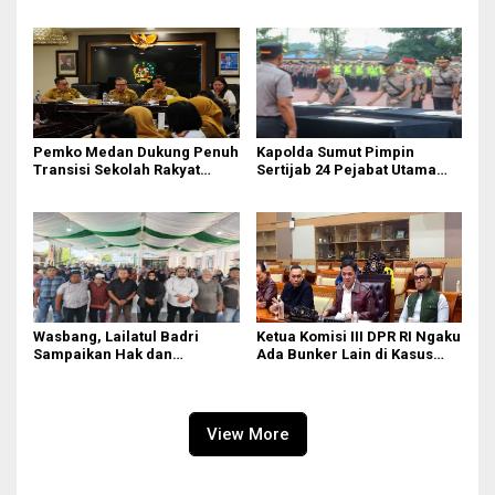
Kerukunan, DPRD Medan
Samsat Medan Utara Ajak
Jangan Bungkam
Masyarakat Bayar PKB Tepat
Waktu
Pemko Medan Dukung Penuh
Kapolda Sumut Pimpin
Transisi Sekolah Rakyat
Sertijab 24 Pejabat Utama
Permanen
dan Kapolres
Wasbang, Lailatul Badri
Ketua Komisi III DPR RI Ngaku
Sampaikan Hak dan
Ada Bunker Lain di Kasus
Kewajiban Warga Negara
Jampidsus
View More