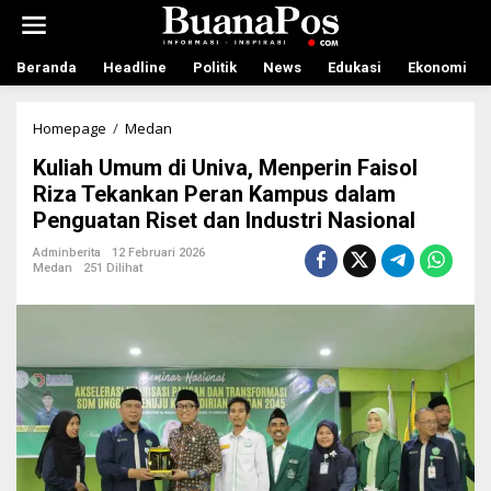
L
e
w
a
Beranda
Headline
Politik
News
Edukasi
Ekonomi
t
i
k
Homepage
/
Medan
K
e
u
Kuliah Umum di Univa, Menperin Faisol
k
l
o
i
Riza Tekankan Peran Kampus dalam
n
a
Penguatan Riset dan Industri Nasional
t
h
e
U
Adminberita
12 Februari 2026
n
m
Medan
251 Dilihat
u
m
d
i
U
n
i
v
a
,
M