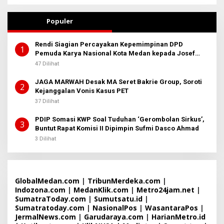
Populer
Rendi Siagian Percayakan Kepemimpinan DPD
1
Pemuda Karya Nasional Kota Medan kepada Josef
Sembiring
47 Dilihat
JAGA MARWAH Desak MA Seret Bakrie Group, Soroti
2
Kejanggalan Vonis Kasus PET
37 Dilihat
PDIP Somasi KWP Soal Tuduhan ‘Gerombolan Sirkus’,
3
Buntut Rapat Komisi II Dipimpin Sufmi Dasco Ahmad
3 Dilihat
GlobalMedan.com
|
TribunMerdeka.com
|
Indozona.com
|
MedanKlik.com
|
Metro24jam.net
|
SumatraToday.com
|
Sumutsatu.id
|
Sumatratoday.com
|
NasionalPos
|
WasantaraPos
|
JermalNews.com
|
Garudaraya.com
|
HarianMetro.id