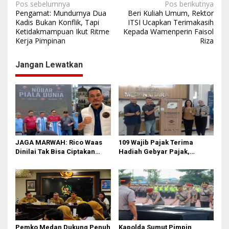
N
Pos sebelumnya
Pos berikutnya
Pengamat: Mundurnya Dua
Beri Kuliah Umum, Rektor
a
Kadis Bukan Konflik, Tapi
ITSI Ucapkan Terimakasih
Ketidakmampuan Ikut Ritme
Kepada Wamenperin Faisol
v
Kerja Pimpinan
Riza
i
g
Jangan Lewatkan
a
s
i
p
o
JAGA MARWAH: Rico Waas
109 Wajib Pajak Terima
s
Dinilai Tak Bisa Ciptakan
Hadiah Gebyar Pajak,
Kerukunan, DPRD Medan
Samsat Medan Utara Ajak
Jangan Bungkam
Masyarakat Bayar PKB Tepat
Waktu
Pemko Medan Dukung Penuh
Kapolda Sumut Pimpin