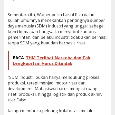
R
i
s
Sementara itu, Wamenperin Faisol Riza dalam
e
kuliah umumnya menekankan pentingnya sumber
t
daya manusia (SDM) industri yang unggul sebagai
d
kunci kemajuan bangsa. Ia menyebut kampus,
a
n
pemerintah, dan pelaku industri tidak akan berhasil
I
tanpa SDM yang kuat dan berbasis riset.
n
d
u
BACA
THM Terlibat Narkoba dan Tak
s
Lengkapi Izin Harus Ditindak
t
r
i
“SDM industri bukan hanya mendukung proses
N
a
produksi, tetapi menjadi motor riset dan
s
development. Mahasiswa harus mengisi ruang
i
riset, produksi, hingga logistik dan produk akhir,”
o
ujar Faisol.
n
a
l
Ia juga membuka peluang kolaborasi melalui