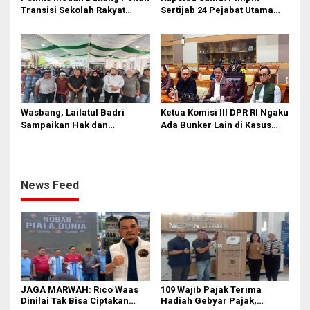
Transisi Sekolah Rakyat
Sertijab 24 Pejabat Utama
Permanen
dan Kapolres
Wasbang, Lailatul Badri
Ketua Komisi III DPR RI Ngaku
Sampaikan Hak dan
Ada Bunker Lain di Kasus
Kewajiban Warga Negara
Jampidsus
News Feed
JAGA MARWAH: Rico Waas
109 Wajib Pajak Terima
Dinilai Tak Bisa Ciptakan
Hadiah Gebyar Pajak,