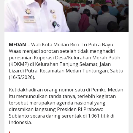
r
e
s
m
i
a
n
K
MEDAN
– Wali Kota Medan Rico Tri Putra Bayu
o
Waas menjadi sorotan setelah tidak menghadiri
p
e
peresmian Koperasi Desa/Kelurahan Merah Putih
r
(KDKMP) di Kelurahan Tanjung Selamat, Jalan
a
Lizardi Putra, Kecamatan Medan Tuntungan, Sabtu
s
(16/5/2026).
i
M
e
Ketidakhadiran orang nomor satu di Pemko Medan
r
itu memunculkan tanda tanya, terlebih kegiatan
a
tersebut merupakan agenda nasional yang
h
diresmikan langsung Presiden RI Prabowo
P
Subianto secara daring serentak di 1.061 titik di
u
t
Indonesia.
i
h