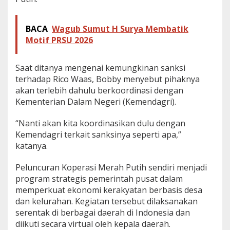
z
i
n
BACA
‎Wagub Sumut H Surya Membatik
,
Motif PRSU 2026
P
r
a
Saat ditanya mengenai kemungkinan sanksi
b
terhadap Rico Waas, Bobby menyebut pihaknya
o
akan terlebih dahulu berkoordinasi dengan
w
o
Kementerian Dalam Negeri (Kemendagri).
B
e
“Nanti akan kita koordinasikan dulu dengan
r
Kemendagri terkait sanksinya seperti apa,”
a
katanya.
n
g
Peluncuran Koperasi Merah Putih sendiri menjadi
program strategis pemerintah pusat dalam
memperkuat ekonomi kerakyatan berbasis desa
dan kelurahan. Kegiatan tersebut dilaksanakan
serentak di berbagai daerah di Indonesia dan
diikuti secara virtual oleh kepala daerah.