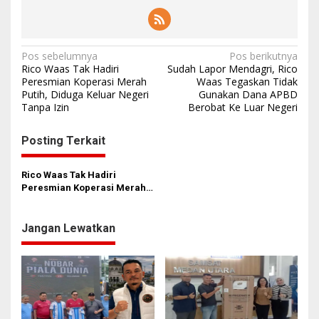
N
Pos sebelumnya
Pos berikutnya
Rico Waas Tak Hadiri
Sudah Lapor Mendagri, Rico
a
Peresmian Koperasi Merah
Waas Tegaskan Tidak
Putih, Diduga Keluar Negeri
Gunakan Dana APBD
v
Tanpa Izin
Berobat Ke Luar Negeri
i
g
Posting Terkait
a
s
Rico Waas Tak Hadiri
Peresmian Koperasi Merah
i
Putih, Diduga Keluar Negeri
Tanpa Izin
p
Jangan Lewatkan
o
s