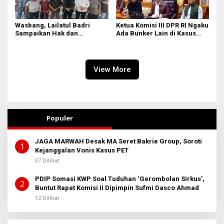
Wasbang, Lailatul Badri
Ketua Komisi III DPR RI Ngaku
Sampaikan Hak dan
Ada Bunker Lain di Kasus
Kewajiban Warga Negara
Jampidsus
View More
Populer
JAGA MARWAH Desak MA Seret Bakrie Group, Soroti
1
Kejanggalan Vonis Kasus PET
37 Dilihat
PDIP Somasi KWP Soal Tuduhan ‘Gerombolan Sirkus’,
2
Buntut Rapat Komisi II Dipimpin Sufmi Dasco Ahmad
12 Dilihat