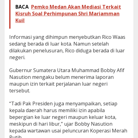
,
BACA
Pemko Medan Akan Mediasi Terkait
D
Kisruh Soal Perhimpunan Shri Mariamman
i
Kuil
d
u
g
Informasi yang dihimpun menyebutkan Rico Waas
a
K
sedang berada di luar kota. Namun setelah
e
dilakukan penelusuran, Rico diduga berada di luar
l
negeri.
u
a
Gubernur Sumatera Utara Muhammad Bobby Afif
r
N
Nasution mengaku belum menerima laporan
e
maupun izin terkait perjalanan luar negeri
g
tersebut.
e
r
“Tadi Pak Presiden juga menyampaikan, setiap
i
T
kepala daerah harus memiliki izin apabila
a
bepergian ke luar negeri maupun keluar kota,
n
meskipun di hari libur,” ujar Bobby Nasution
p
kepada wartawan usai peluncuran Koperasi Merah
a
Putih.
I