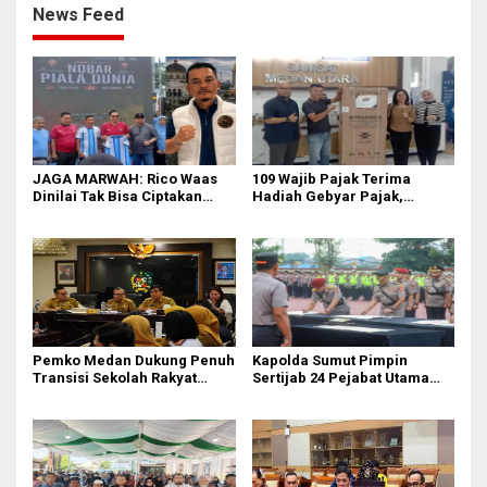
News Feed
JAGA MARWAH: Rico Waas
109 Wajib Pajak Terima
Dinilai Tak Bisa Ciptakan
Hadiah Gebyar Pajak,
Kerukunan, DPRD Medan
Samsat Medan Utara Ajak
Jangan Bungkam
Masyarakat Bayar PKB Tepat
Waktu
Pemko Medan Dukung Penuh
Kapolda Sumut Pimpin
Transisi Sekolah Rakyat
Sertijab 24 Pejabat Utama
Permanen
dan Kapolres