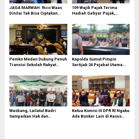
JAGA MARWAH: Rico Waas
109 Wajib Pajak Terima
Dinilai Tak Bisa Ciptakan
Hadiah Gebyar Pajak,
Kerukunan, DPRD Medan
Samsat Medan Utara Ajak
Jangan Bungkam
Masyarakat Bayar PKB Tepat
Waktu
Pemko Medan Dukung Penuh
Kapolda Sumut Pimpin
Transisi Sekolah Rakyat
Sertijab 24 Pejabat Utama
Permanen
dan Kapolres
Wasbang, Lailatul Badri
Ketua Komisi III DPR RI Ngaku
Sampaikan Hak dan
Ada Bunker Lain di Kasus
Kewajiban Warga Negara
Jampidsus