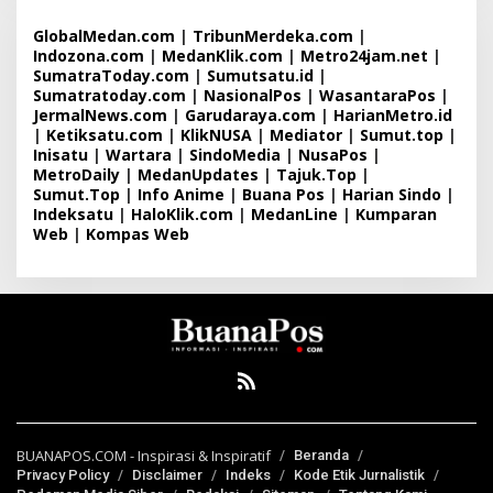
GlobalMedan.com
|
TribunMerdeka.com
|
Indozona.com
|
MedanKlik.com
|
Metro24jam.net
|
SumatraToday.com
|
Sumutsatu.id
|
Sumatratoday.com
|
NasionalPos
|
WasantaraPos
|
JermalNews.com
|
Garudaraya.com
|
HarianMetro.id
|
Ketiksatu.com
|
KlikNUSA
|
Mediator
|
Sumut.top
|
Inisatu
|
Wartara
|
SindoMedia
|
NusaPos
|
MetroDaily
|
MedanUpdates
|
Tajuk.Top
|
Sumut.Top
|
Info Anime
|
Buana Pos
|
Harian Sindo
|
Indeksatu
|
HaloKlik.com
|
MedanLine
|
Kumparan
Web
|
Kompas Web
BUANAPOS.COM - Inspirasi & Inspiratif
Beranda
Privacy Policy
Disclaimer
Indeks
Kode Etik Jurnalistik