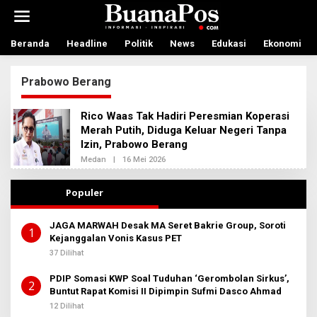
L
e
w
a
Beranda
Headline
Politik
News
Edukasi
Ekonomi
t
i
Prabowo Berang
k
e
k
Rico Waas Tak Hadiri Peresmian Koperasi
o
Merah Putih, Diduga Keluar Negeri Tanpa
n
Izin, Prabowo Berang
t
e
Medan
|
16 Mei 2026
O
n
L
E
H
Populer
A
D
M
JAGA MARWAH Desak MA Seret Bakrie Group, Soroti
I
1
Kejanggalan Vonis Kasus PET
N
B
37 Dilihat
E
R
PDIP Somasi KWP Soal Tuduhan ‘Gerombolan Sirkus’,
I
2
T
Buntut Rapat Komisi II Dipimpin Sufmi Dasco Ahmad
A
12 Dilihat