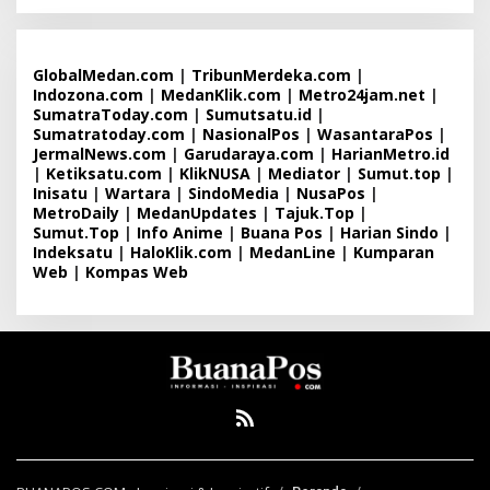
GlobalMedan.com
|
TribunMerdeka.com
|
Indozona.com
|
MedanKlik.com
|
Metro24jam.net
|
SumatraToday.com
|
Sumutsatu.id
|
Sumatratoday.com
|
NasionalPos
|
WasantaraPos
|
JermalNews.com
|
Garudaraya.com
|
HarianMetro.id
|
Ketiksatu.com
|
KlikNUSA
|
Mediator
|
Sumut.top
|
Inisatu
|
Wartara
|
SindoMedia
|
NusaPos
|
MetroDaily
|
MedanUpdates
|
Tajuk.Top
|
Sumut.Top
|
Info Anime
|
Buana Pos
|
Harian Sindo
|
Indeksatu
|
HaloKlik.com
|
MedanLine
|
Kumparan
Web
|
Kompas Web