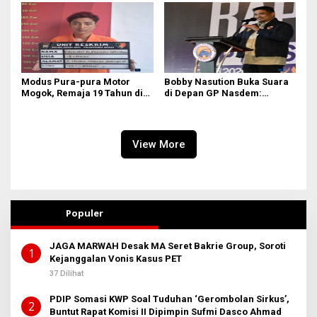
Birokrasi!
Modus Pura-pura Motor
Bobby Nasution Buka Suara
Mogok, Remaja 19 Tahun di
di Depan GP Nasdem:
Medan Gasak 2 Motor demi
Nasionalisme adalah
Judi Online & Narkoba! DPO
Tameng, Narkoba dan Judi
Masih Diburu
Online Musuh Bersama!
View More
Populer
JAGA MARWAH Desak MA Seret Bakrie Group, Soroti
1
Kejanggalan Vonis Kasus PET
37 Dilihat
PDIP Somasi KWP Soal Tuduhan ‘Gerombolan Sirkus’,
2
Buntut Rapat Komisi II Dipimpin Sufmi Dasco Ahmad