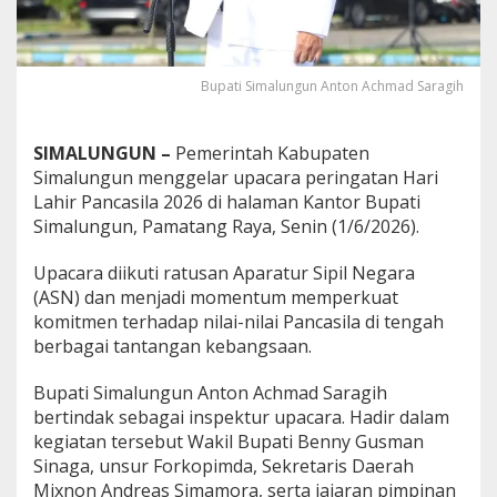
N
S
i
m
Bupati Simalungun Anton Achmad Saragih
a
l
u
SIMALUNGUN –
Pemerintah Kabupaten
n
Simalungun menggelar upacara peringatan Hari
g
u
Lahir Pancasila 2026 di halaman Kantor Bupati
n
Simalungun, Pamatang Raya, Senin (1/6/2026).
P
e
Upacara diikuti ratusan Aparatur Sipil Negara
r
(ASN) dan menjadi momentum memperkuat
k
u
komitmen terhadap nilai-nilai Pancasila di tengah
a
berbagai tantangan kebangsaan.
t
K
Bupati Simalungun Anton Achmad Saragih
o
bertindak sebagai inspektur upacara. Hadir dalam
m
i
kegiatan tersebut Wakil Bupati Benny Gusman
t
Sinaga, unsur Forkopimda, Sekretaris Daerah
m
Mixnon Andreas Simamora, serta jajaran pimpinan
e