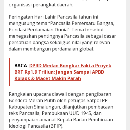
organisasi perangkat daerah.
n
K
e
Peringatan Hari Lahir Pancasila tahun ini
b
mengusung tema “Pancasila Pemersatu Bangsa,
a
Pondasi Perdamaian Dunia”. Tema tersebut
n
menegaskan pentingnya Pancasila sebagai dasar
g
s
persatuan bangsa sekaligus nilai yang relevan
a
dalam membangun perdamaian global.
a
n
BACA
DPRD Medan Bongkar Fakta Proyek
BRT Rp1,9 Triliun: Jangan Sampai APBD
Kolaps & Macet Makin Parah
Rangkaian upacara diawali dengan pengibaran
Bendera Merah Putih oleh petugas Satpol PP
Kabupaten Simalungun, dilanjutkan pembacaan
teks Pancasila, Pembukaan UUD 1945, dan
penyampaian amanat Kepala Badan Pembinaan
Ideologi Pancasila (BPIP).