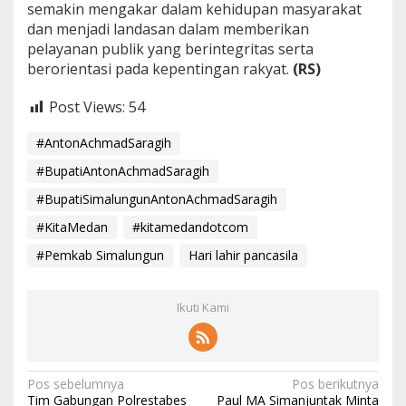
semakin mengakar dalam kehidupan masyarakat
dan menjadi landasan dalam memberikan
pelayanan publik yang berintegritas serta
berorientasi pada kepentingan rakyat.
(RS)
Post Views:
54
#AntonAchmadSaragih
#BupatiAntonAchmadSaragih
#BupatiSimalungunAntonAchmadSaragih
#KitaMedan
#kitamedandotcom
#Pemkab Simalungun
Hari lahir pancasila
Ikuti Kami
N
Pos sebelumnya
Pos berikutnya
Tim Gabungan Polrestabes
Paul MA Simanjuntak Minta