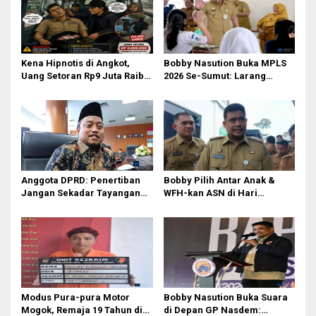
Kena Hipnotis di Angkot,
Bobby Nasution Buka MPLS
Uang Setoran Rp9 Juta Raib
2026 Se-Sumut: Larang
dalam Sekejap! Nasib
Kekerasan, Siswa Dihimbau
Petugas PUD Medan
Hormati Guru dan Orang Tua
Memprihatinkan
Anggota DPRD: Penertiban
Bobby Pilih Antar Anak &
Jangan Sekadar Tayangan
WFH-kan ASN di Hari
Medsos, Harus Berdampak
Pertama Sekolah: Kebijakan
Nyata pada PAD
Berhati yang Guncang
Birokrasi!
Modus Pura-pura Motor
Bobby Nasution Buka Suara
Mogok, Remaja 19 Tahun di
di Depan GP Nasdem: