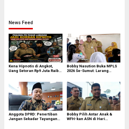
Medan Gasak 2 Motor demi
Nasionalisme adalah
Judi Online & Narkoba! DPO
Tameng, Narkoba dan Judi
Masih Diburu
Online Musuh Bersama!
News Feed
Kena Hipnotis di Angkot,
Bobby Nasution Buka MPLS
Uang Setoran Rp9 Juta Raib
2026 Se-Sumut: Larang
dalam Sekejap! Nasib
Kekerasan, Siswa Dihimbau
Petugas PUD Medan
Hormati Guru dan Orang Tua
Memprihatinkan
Anggota DPRD: Penertiban
Bobby Pilih Antar Anak &
Jangan Sekadar Tayangan
WFH-kan ASN di Hari
Medsos, Harus Berdampak
Pertama Sekolah: Kebijakan
Nyata pada PAD
Berhati yang Guncang