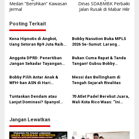
a
Medan “Bersihkan” Kawasan
Dinas SDABMBK Perbaiki
Jermal
Jalan Rusak di Mabar Hilir
v
i
Posting Terkait
g
a
Kena Hipnotis di Angkot,
Bobby Nasution Buka MPLS
s
Uang Setoran Rp9 Juta Raib
2026 Se-Sumut: Larang
dalam Sekejap! Nasib
Kekerasan, Siswa Dihimbau
i
Petugas PUD Medan
Hormati Guru dan Orang Tua
Anggota DPRD: Penertiban
Bukan Cuma Rapat & Tanda
Memprihatinkan
p
Jangan Sekadar Tayangan
Tangan! Gubsu Bobby
Medsos, Harus Berdampak
Nasution Ungkap Borok
o
Nyata pada PAD
Komite Sekolah, Minta
Bobby Pilih Antar Anak &
Messi dan Bellingham di
s
Kadisdik Awasi Ketat!
WFH-kan ASN di Hari
Tengah Sejarah Rivalitas
Pertama Sekolah: Kebijakan
Berhati yang Guncang
Tuntaskan Dendam atau
70 Atlet Padel Berebut Juara,
Birokrasi!
Lanjut Dominasi? Spanyol
Wali Kota Rico Waas: “Ini
dan Prancis Berebut Tiket
Energi Baru Bangun Kota!”
Final
Jangan Lewatkan