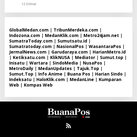
12 Dilihat
GlobalMedan.com
|
TribunMerdeka.com
|
Indozona.com
|
MedanKlik.com
|
Metro24jam.net
|
SumatraToday.com
|
Sumutsatu.id
|
Sumatratoday.com
|
NasionalPos
|
WasantaraPos
|
JermalNews.com
|
Garudaraya.com
|
HarianMetro.id
|
Ketiksatu.com
|
KlikNUSA
|
Mediator
|
Sumut.top
|
Inisatu
|
Wartara
|
SindoMedia
|
NusaPos
|
MetroDaily
|
MedanUpdates
|
Tajuk.Top
|
Sumut.Top
|
Info Anime
|
Buana Pos
|
Harian Sindo
|
Indeksatu
|
HaloKlik.com
|
MedanLine
|
Kumparan
Web
|
Kompas Web