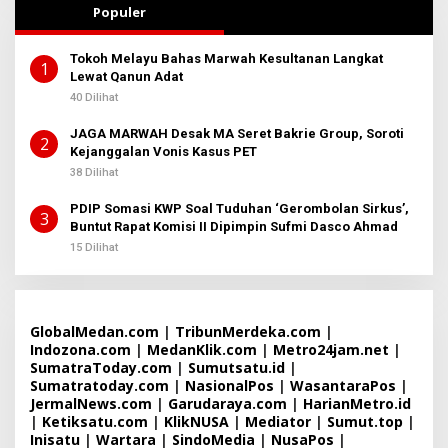
A
2
Populer
D
M
I
Tokoh Melayu Bahas Marwah Kesultanan Langkat
N
1
Lewat Qanun Adat
B
E
40 Dilihat
R
I
T
JAGA MARWAH Desak MA Seret Bakrie Group, Soroti
2
A
Kejanggalan Vonis Kasus PET
38 Dilihat
PDIP Somasi KWP Soal Tuduhan ‘Gerombolan Sirkus’,
3
Buntut Rapat Komisi II Dipimpin Sufmi Dasco Ahmad
15 Dilihat
GlobalMedan.com
|
TribunMerdeka.com
|
Indozona.com
|
MedanKlik.com
|
Metro24jam.net
|
SumatraToday.com
|
Sumutsatu.id
|
Sumatratoday.com
|
NasionalPos
|
WasantaraPos
|
JermalNews.com
|
Garudaraya.com
|
HarianMetro.id
|
Ketiksatu.com
|
KlikNUSA
|
Mediator
|
Sumut.top
|
Inisatu
|
Wartara
|
SindoMedia
|
NusaPos
|