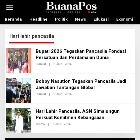
L
e
w
a
Beranda
Headline
Politik
News
Edukasi
Ekonomi
t
i
Hari lahir pancasila
k
e
k
Bupati 2026 Tegaskan Pancasila Fondasi
o
Persatuan dan Perdamaian Dunia
n
t
Sumut
|
1 Juni 2026
O
L
e
E
n
H
Bobby Nasution Tegaskan Pancasila Jadi
R
E
Jawaban Tantangan Global
D
Sumut
|
1 Juni 2026
O
A
L
K
E
S
H
I
Hari Lahir Pancasila, ASN Simalungun
R
2
E
Perkuat Komitmen Kebangsaan
D
Metro
|
1 Juni 2026
O
A
L
K
E
S
H
I