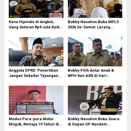
Kena Hipnotis di Angkot,
Bobby Nasution Buka MPLS
Uang Setoran Rp9 Juta Raib
2026 Se-Sumut: Larang
dalam Sekejap! Nasib
Kekerasan, Siswa Dihimbau
Petugas PUD Medan
Hormati Guru dan Orang Tua
Memprihatinkan
Anggota DPRD: Penertiban
Bobby Pilih Antar Anak &
Jangan Sekadar Tayangan
WFH-kan ASN di Hari
Medsos, Harus Berdampak
Pertama Sekolah: Kebijakan
Nyata pada PAD
Berhati yang Guncang
Birokrasi!
Modus Pura-pura Motor
Bobby Nasution Buka Suara
Mogok, Remaja 19 Tahun di
di Depan GP Nasdem:
Medan Gasak 2 Motor demi
Nasionalisme adalah