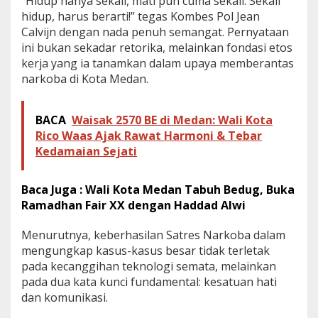
“Hidup hanya sekali, mati pun cuma sekali. Sekali
r
k
hidup, harus berarti!” tegas Kombes Pol Jean
o
Calvijn dengan nada penuh semangat. Pernyataan
b
ini bukan sekadar retorika, melainkan fondasi etos
a
kerja yang ia tanamkan dalam upaya memberantas
d
narkoba di Kota Medan.
i
B
a
l
BACA
Waisak 2570 BE di Medan: Wali Kota
i
Rico Waas Ajak Rawat Harmoni & Tebar
k
Kedamaian Sejati
P
e
n
Baca Juga : Wali Kota Medan Tabuh Bedug, Buka
g
Ramadhan Fair XX dengan Haddad Alwi
u
n
g
Menurutnya, keberhasilan Satres Narkoba dalam
k
mengungkap kasus-kasus besar tidak terletak
a
pada kecanggihan teknologi semata, melainkan
p
pada dua kata kunci fundamental: kesatuan hati
a
n
dan komunikasi.
1