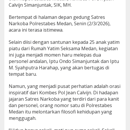
Calvijn Simanjuntak, SIK, MH.
P
e
s
Bertempat di halaman depan gedung Satres
a
Narkoba Polrestabes Medan, Senin (2/3/2026),
n
acara ini terasa istimewa.
F
i
Selain diisi dengan santunan kepada 25 anak yatim
l
o
piatu dari Rumah Yatim Seksama Medan, kegiatan
s
ini juga menjadi momen haru melepas dua
o
personel andalan, Iptu Ondo Simanjuntak dan Iptu
f
M. Syahputra Harahap, yang akan bertugas di
i
s
tempat baru.
k
e
Namun, yang menjadi pusat perhatian adalah orasi
S
inspiratif dari Kombes Pol Jean Calvijn. Di hadapan
a
jajaran Satres Narkoba yang terdiri dari para kanit
t
r
dan personel, orang nomor satu di Polrestabes
e
Medan itu melontarkan filosofi kehidupan yang
s
menggugah.
N
a