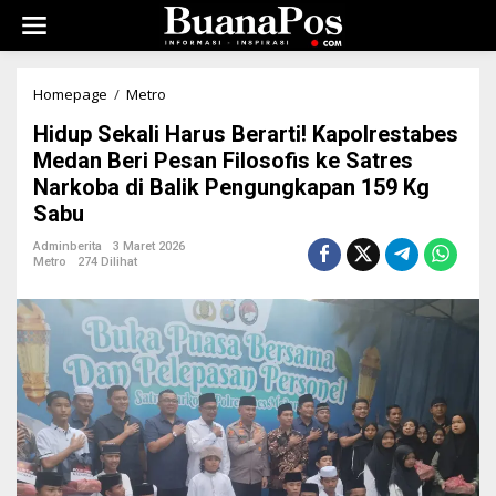
L
e
w
a
t
Homepage
/
Metro
H
i
i
k
Hidup Sekali Harus Berarti! Kapolrestabes
d
e
u
Medan Beri Pesan Filosofis ke Satres
k
p
Narkoba di Balik Pengungkapan 159 Kg
o
S
n
Sabu
e
t
k
e
Adminberita
3 Maret 2026
a
Metro
274 Dilihat
n
l
i
H
a
r
u
s
B
e
r
a
r