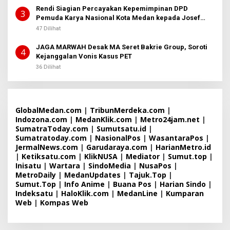
Rendi Siagian Percayakan Kepemimpinan DPD
3
Pemuda Karya Nasional Kota Medan kepada Josef
Sembiring
47 Dilihat
JAGA MARWAH Desak MA Seret Bakrie Group, Soroti
4
Kejanggalan Vonis Kasus PET
36 Dilihat
GlobalMedan.com
|
TribunMerdeka.com
|
Indozona.com
|
MedanKlik.com
|
Metro24jam.net
|
SumatraToday.com
|
Sumutsatu.id
|
Sumatratoday.com
|
NasionalPos
|
WasantaraPos
|
JermalNews.com
|
Garudaraya.com
|
HarianMetro.id
|
Ketiksatu.com
|
KlikNUSA
|
Mediator
|
Sumut.top
|
Inisatu
|
Wartara
|
SindoMedia
|
NusaPos
|
MetroDaily
|
MedanUpdates
|
Tajuk.Top
|
Sumut.Top
|
Info Anime
|
Buana Pos
|
Harian Sindo
|
Indeksatu
|
HaloKlik.com
|
MedanLine
|
Kumparan
Web
|
Kompas Web