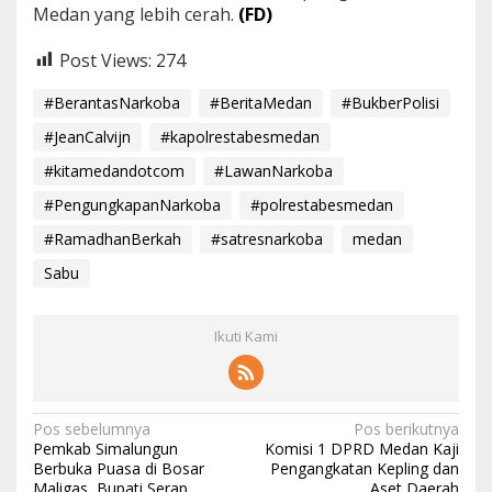
Medan yang lebih cerah.
(FD)
Post Views:
274
#BerantasNarkoba
#BeritaMedan
#BukberPolisi
#JeanCalvijn
#kapolrestabesmedan
#kitamedandotcom
#LawanNarkoba
#PengungkapanNarkoba
#polrestabesmedan
#RamadhanBerkah
#satresnarkoba
medan
Sabu
Ikuti Kami
N
Pos sebelumnya
Pos berikutnya
Pemkab Simalungun
Komisi 1 DPRD Medan Kaji
a
Berbuka Puasa di Bosar
Pengangkatan Kepling dan
Maligas, Bupati Serap
Aset Daerah