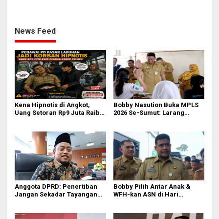
Judi Online & Narkoba! DPO
Tameng, Narkoba dan Judi
Masih Diburu
Online Musuh Bersama!
News Feed
Kena Hipnotis di Angkot,
Bobby Nasution Buka MPLS
Uang Setoran Rp9 Juta Raib
2026 Se-Sumut: Larang
dalam Sekejap! Nasib
Kekerasan, Siswa Dihimbau
Petugas PUD Medan
Hormati Guru dan Orang Tua
Memprihatinkan
Anggota DPRD: Penertiban
Bobby Pilih Antar Anak &
Jangan Sekadar Tayangan
WFH-kan ASN di Hari
Medsos, Harus Berdampak
Pertama Sekolah: Kebijakan
Nyata pada PAD
Berhati yang Guncang
Birokrasi!