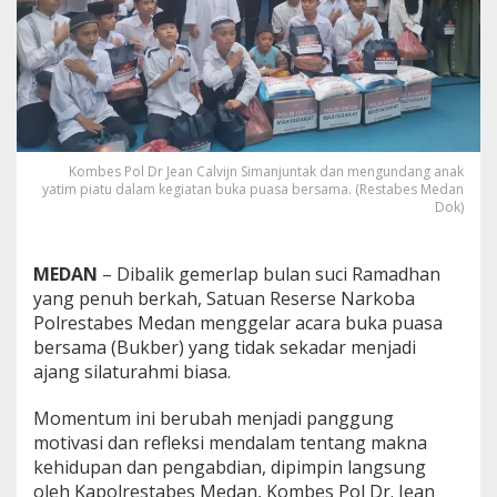
t
i
!
K
a
p
o
l
Kombes Pol Dr Jean Calvijn Simanjuntak dan mengundang anak
r
yatim piatu dalam kegiatan buka puasa bersama. (Restabes Medan
e
Dok)
s
t
a
MEDAN
– Dibalik gemerlap bulan suci Ramadhan
b
yang penuh berkah, Satuan Reserse Narkoba
e
s
Polrestabes Medan menggelar acara buka puasa
M
bersama (Bukber) yang tidak sekadar menjadi
e
ajang silaturahmi biasa.
d
a
Momentum ini berubah menjadi panggung
n
B
motivasi dan refleksi mendalam tentang makna
e
kehidupan dan pengabdian, dipimpin langsung
r
oleh Kapolrestabes Medan, Kombes Pol Dr. Jean
i