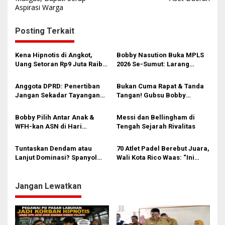
v
Aspirasi Warga
i
g
Posting Terkait
a
s
Kena Hipnotis di Angkot,
Bobby Nasution Buka MPLS
Uang Setoran Rp9 Juta Raib
2026 Se-Sumut: Larang
i
dalam Sekejap! Nasib
Kekerasan, Siswa Dihimbau
Petugas PUD Medan
Hormati Guru dan Orang Tua
p
Anggota DPRD: Penertiban
Bukan Cuma Rapat & Tanda
Memprihatinkan
Jangan Sekadar Tayangan
Tangan! Gubsu Bobby
o
Medsos, Harus Berdampak
Nasution Ungkap Borok
s
Nyata pada PAD
Komite Sekolah, Minta
Bobby Pilih Antar Anak &
Messi dan Bellingham di
Kadisdik Awasi Ketat!
WFH-kan ASN di Hari
Tengah Sejarah Rivalitas
Pertama Sekolah: Kebijakan
Berhati yang Guncang
Tuntaskan Dendam atau
70 Atlet Padel Berebut Juara,
Birokrasi!
Lanjut Dominasi? Spanyol
Wali Kota Rico Waas: “Ini
dan Prancis Berebut Tiket
Energi Baru Bangun Kota!”
Final
Jangan Lewatkan