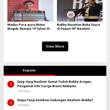
Modus Pura-pura Motor
Bobby Nasution Buka Suara
Mogok, Remaja 19 Tahun di
di Depan GP Nasdem:
Medan Gasak 2 Motor demi
Nasionalisme adalah
Judi Online & Narkoba! DPO
Tameng, Narkoba dan Judi
Masih Diburu
Online Musuh Bersama!
View More
Populer
Ujug-Ujug NasDem Sumut Tuduh Bobby Arogan,
1
Pengamat USU Curiga Bisnis Reklame
129 Dilihat
Siapa Yang Gembosi Hubungan NasDem-Bobby?
2
79 Dilihat