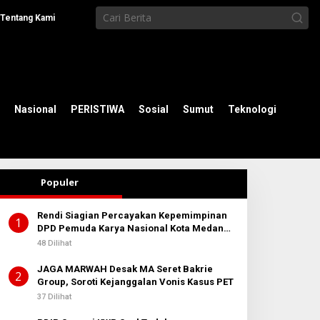
Tentang Kami
Nasional
PERISTIWA
Sosial
Sumut
Teknologi
Populer
Rendi Siagian Percayakan Kepemimpinan
1
DPD Pemuda Karya Nasional Kota Medan
kepada Josef Sembiring
48 Dilihat
JAGA MARWAH Desak MA Seret Bakrie
2
Group, Soroti Kejanggalan Vonis Kasus PET
37 Dilihat