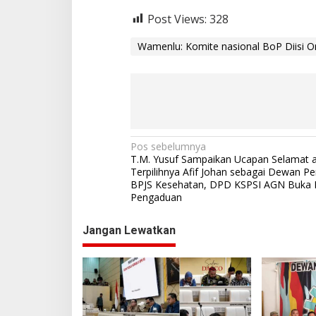
Post Views:
328
Wamenlu: Komite nasional BoP Diisi O
N
Pos sebelumnya
​T.M. Yusuf Sampaikan Ucapan Selamat 
a
Terpilihnya Afif Johan sebagai Dewan 
BPJS Kesehatan, DPD KSPSI AGN Buka
v
Pengaduan
i
g
Jangan Lewatkan
a
s
i
p