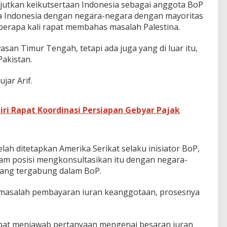
jutkan keikutsertaan Indonesia sebagai anggota BoP
a Indonesia dengan negara-negara dengan mayoritas
erapa kali rapat membahas masalah Palestina.
san Timur Tengah, tetapi ada juga yang di luar itu,
Pakistan.
jar Arif.
iri Rapat Koordinasi Persiapan Gebyar Pajak
elah ditetapkan Amerika Serikat selaku inisiator BoP,
lam posisi mengkonsultasikan itu dengan negara-
yang tergabung dalam BoP.
 masalah pembayaran iuran keanggotaan, prosesnya
dapat menjawab pertanyaan mengenai besaran iuran