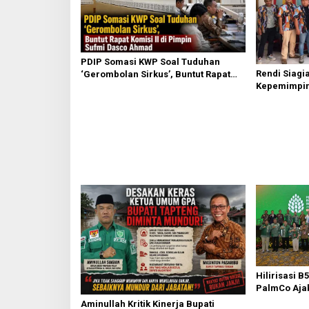
o
s
PDIP Somasi KWP Soal Tuduhan
Rendi Siagi
‘Gerombolan Sirkus’, Buntut Rapat
Kepemimpin
Komisi II Dipimpin Sufmi Dasco
Nasional Ko
Ahmad
Sembiring
Hilirisasi B
PalmCo Ajak
Ekosistem P
Aminullah Kritik Kinerja Bupati