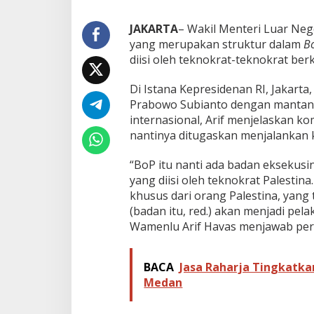
a
l
JAKARTA
– Wakil Menteri Luar Neg
e
yang merupakan struktur dalam
B
s
diisi oleh teknokrat-teknokrat be
t
i
n
Di Istana Kepresidenan RI, Jakart
a
Prabowo Subianto dengan mantan me
internasional, Arif menjelaskan k
nantinya ditugaskan menjalankan 
“BoP itu nanti ada badan eksekusin
yang diisi oleh teknokrat Palestin
khusus dari orang Palestina, yang t
(badan itu, red.) akan menjadi pel
Wamenlu Arif Havas menjawab pert
BACA
Jasa Raharja Tingkatka
Medan