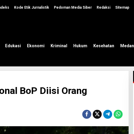
ndeks
Kode Etik Jurnalistik
Pedoman Media Siber
Redaksi
Sitemap
Edukasi
Ekonomi
Kriminal
Hukum
Kesehatan
Medan
nal BoP Diisi Orang