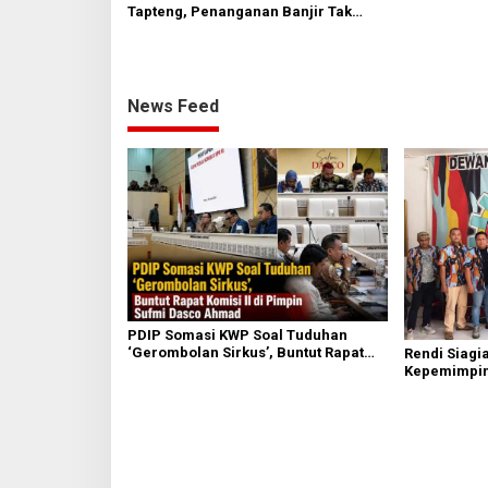
Tapteng, Penanganan Banjir Tak
Kunjung Tuntas
News Feed
PDIP Somasi KWP Soal Tuduhan
‘Gerombolan Sirkus’, Buntut Rapat
Rendi Siagi
Komisi II Dipimpin Sufmi Dasco
Kepemimpin
Ahmad
Nasional Ko
Sembiring