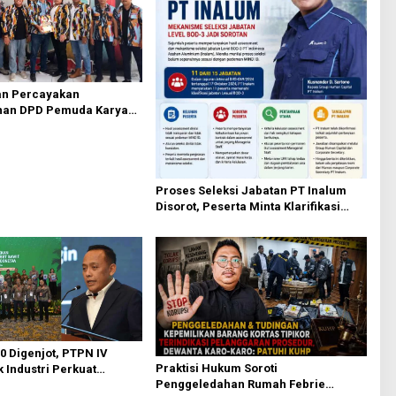
an Percayakan
an DPD Pemuda Karya
ta Medan kepada Josef
Proses Seleksi Jabatan PT Inalum
Disorot, Peserta Minta Klarifikasi
Mekanisme Assessment
50 Digenjot, PTPN IV
Praktisi Hukum Soroti
 Industri Perkuat
Penggeledahan Rumah Febrie
etani Rakyat