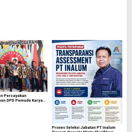
Adriansyah, Dewanta: Harus Patuhi
KUHAP
an Percayakan
an DPD Pemuda Karya
ta Medan kepada Josef
Proses Seleksi Jabatan PT Inalum