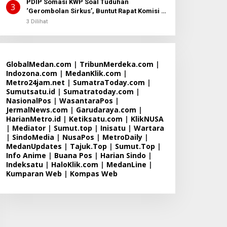
PDIP Somasi KWP Soal Tuduhan
3
‘Gerombolan Sirkus’, Buntut Rapat Komisi II
Dipimpin Sufmi Dasco Ahmad
3 Dilihat
GlobalMedan.com
|
TribunMerdeka.com
|
Indozona.com
|
MedanKlik.com
|
Metro24jam.net
|
SumatraToday.com
|
Sumutsatu.id
|
Sumatratoday.com
|
NasionalPos
|
WasantaraPos
|
JermalNews.com
|
Garudaraya.com
|
HarianMetro.id
|
Ketiksatu.com
|
KlikNUSA
|
Mediator
|
Sumut.top
|
Inisatu
|
Wartara
|
SindoMedia
|
NusaPos
|
MetroDaily
|
MedanUpdates
|
Tajuk.Top
|
Sumut.Top
|
Info Anime
|
Buana Pos
|
Harian Sindo
|
Indeksatu
|
HaloKlik.com
|
MedanLine
|
Kumparan Web
|
Kompas Web