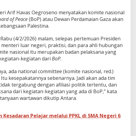
eri Arif Havas Oegroseno menyatakan komite nasional
oard of Peace
(BoP) atau Dewan Perdamaian Gaza akan
rkebangsaan Palestina.
a, Rabu (4/2/2026) malam, selepas pertemuan Presiden
nteri luar negeri, praktisi, dan para ahli hubungan
omite nasional itu merupakan badan pelaksana yang
kegiatan-kegiatan dari
BoP.
ya, ada national committee (komite nasional, red.)
a. Itu kesepakatannya sebenarnya. Jadi akan ada tim
idak tergabung dengan afiliasi politik tertentu, dan
aksana dari kegiatan-kegiatan yang ada di BoP,” kata
anyaan wartawan dikutip Antara.
n Kesadaran Pelajar melalui PPKL di SMA Negeri 6