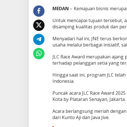
J
MEDAN
– Kemajuan bisnis merupak
N
E
b
Untuk mencapai tujuan tersebut, a
a
disamping kualitas produk dan p
g
i
Menyadari hal ini, JNE terus berk
K
usaha melalui berbagai inisiatif, 
e
s
u
JLC Race Award merupakan ajang 
k
terhadap pelanggan setia yang ter
s
e
Hingga saat ini, program JLC telah
s
a
Indonesia.
n
U
Puncak acara JLC Race Award 2025
K
Kota by Plataran Senayan, Jakarta.
M
Acara berlangsung meriah dengan 
dari Kunto Aji dan Java Jive.