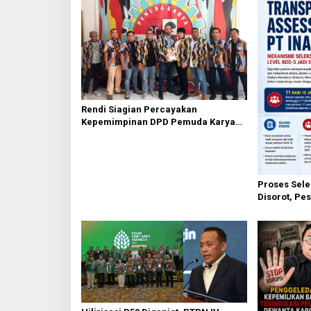
s
Rendi Siagian Percayakan
Kepemimpinan DPD Pemuda Karya
Nasional Kota Medan kepada Josef
Sembiring
Proses Sele
Disorot, Pes
Mekanisme 