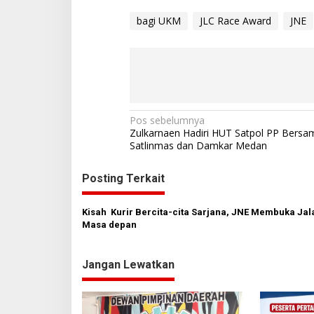
bagi UKM
JLC Race Award
JNE
N
Pos sebelumnya
Zulkarnaen Hadiri HUT Satpol PP Bersa
a
Satlinmas dan Damkar Medan
v
Posting Terkait
i
g
Kisah Kurir Bercita-cita Sarjana, JNE Membuka Jal
a
Masa depan
s
i
Jangan Lewatkan
p
o