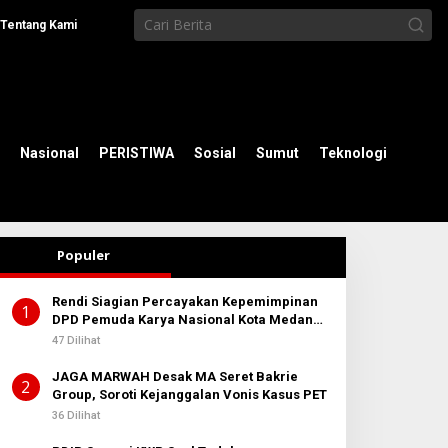
Tentang Kami
Nasional
PERISTIWA
Sosial
Sumut
Teknologi
Populer
Rendi Siagian Percayakan Kepemimpinan
1
DPD Pemuda Karya Nasional Kota Medan
kepada Josef Sembiring
47 Dilihat
JAGA MARWAH Desak MA Seret Bakrie
2
Group, Soroti Kejanggalan Vonis Kasus PET
36 Dilihat