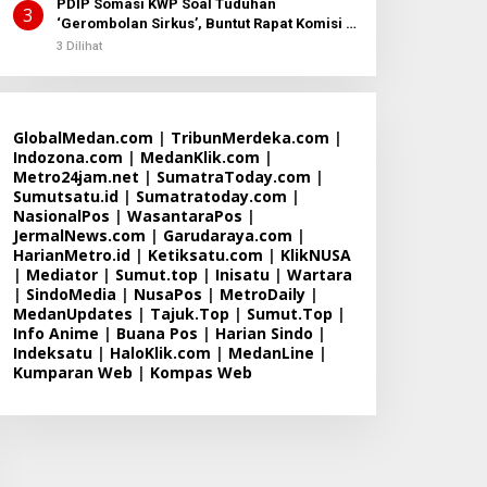
PDIP Somasi KWP Soal Tuduhan
3
‘Gerombolan Sirkus’, Buntut Rapat Komisi II
Dipimpin Sufmi Dasco Ahmad
3 Dilihat
GlobalMedan.com
|
TribunMerdeka.com
|
Indozona.com
|
MedanKlik.com
|
Metro24jam.net
|
SumatraToday.com
|
Sumutsatu.id
|
Sumatratoday.com
|
NasionalPos
|
WasantaraPos
|
JermalNews.com
|
Garudaraya.com
|
HarianMetro.id
|
Ketiksatu.com
|
KlikNUSA
|
Mediator
|
Sumut.top
|
Inisatu
|
Wartara
|
SindoMedia
|
NusaPos
|
MetroDaily
|
MedanUpdates
|
Tajuk.Top
|
Sumut.Top
|
Info Anime
|
Buana Pos
|
Harian Sindo
|
Indeksatu
|
HaloKlik.com
|
MedanLine
|
Kumparan Web
|
Kompas Web