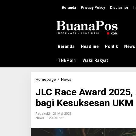
L
e
Beranda
Privacy Policy
Disclaimer
I
w
a
t
i
k
e
k
Beranda
Headline
Politik
News
o
n
TNI/Polri
Wakil Rakyat
t
e
n
Homepage
/
News
J
L
JLC Race Award 2025, 
C
R
bagi Kesuksesan UKM
a
c
e
Redaksi2
21 Mei 2026
A
News
120 Dilihat
w
a
r