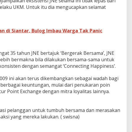
ampaikan eksistensi JNE selama ini tidak lepas dari
elaku UKM. Untuk itu dia mengucapkan selamat
n di Siantar, Bulog Imbau Warga Tak Panic
gat 35 tahun JNE bertajuk ‘Bergerak Bersama’, JNE
 lebih bermakna bila dilakukan bersama-sama untuk
onsisten dengan semangat ‘Connecting Happiness’.
2009 ini akan terus dikembangkan sebagai wadah bagi
berbagai keuntungan, mulai dari penukaran poin
tur Point Exchange dengan mitra loyalitas lainnya.
vasi pelanggan untuk tumbuh bersama dan merasakan
saksi yang mereka lakukan. ( swisna)