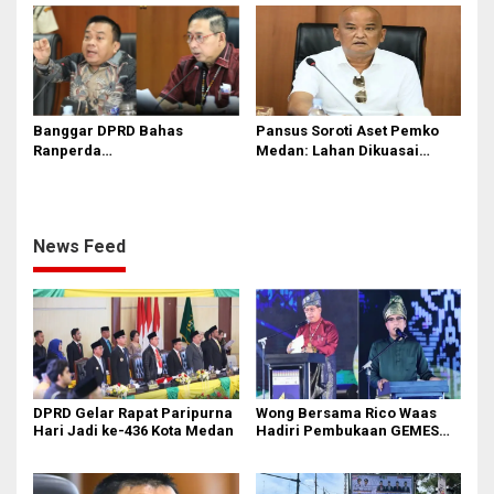
Banjir
Soroti Dugaan Bangunan
Tanpa PBG
Banggar DPRD Bahas
Pansus Soroti Aset Pemko
Ranperda
Medan: Lahan Dikuasai
Pertanggungjawaban APBD
Warga, Mobil Mangkrak
2025
News Feed
DPRD Gelar Rapat Paripurna
Wong Bersama Rico Waas
Hari Jadi ke-436 Kota Medan
Hadiri Pembukaan GEMES
2026