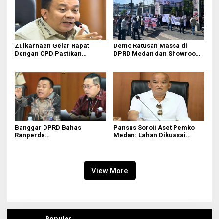
Zulkarnaen Gelar Rapat
Demo Ratusan Massa di
Dengan OPD Pastikan
DPRD Medan dan Showroom
Bandar Selamat Bebas
BYD Sisingamangaraja,
Banjir
Soroti Dugaan Bangunan
Tanpa PBG
Banggar DPRD Bahas
Pansus Soroti Aset Pemko
Ranperda
Medan: Lahan Dikuasai
Pertanggungjawaban APBD
Warga, Mobil Mangkrak
2025
View More
Populer