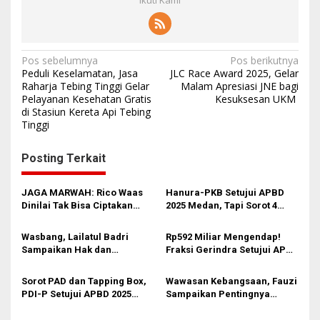
N
Pos sebelumnya
Pos berikutnya
Peduli Keselamatan, Jasa
JLC Race Award 2025, Gelar
a
Raharja Tebing Tinggi Gelar
Malam Apresiasi JNE bagi
Pelayanan Kesehatan Gratis
Kesuksesan UKM
v
di Stasiun Kereta Api Tebing
i
Tinggi
g
Posting Terkait
a
s
JAGA MARWAH: Rico Waas
Hanura-PKB Setujui APBD
i
Dinilai Tak Bisa Ciptakan
2025 Medan, Tapi Sorot 4
Kerukunan, DPRD Medan
Masalah Krusial: Serapan
p
Jangan Bungkam
Anggaran Hanya 82%, SILPA
Wasbang, Lailatul Badri
Rp592 Miliar Mengendap!
o
Rp592 M, Banjir, dan
Sampaikan Hak dan
Fraksi Gerindra Setujui APBD
Infrastruktur
s
Kewajiban Warga Negara
2025 Medan dengan
Segudang Catatan Kritis
Sorot PAD dan Tapping Box,
Wawasan Kebangsaan, Fauzi
PDI-P Setujui APBD 2025
Sampaikan Pentingnya
Medan dengan Segudang
Pancasila Dalam Kehidupan
Catatan Kritis