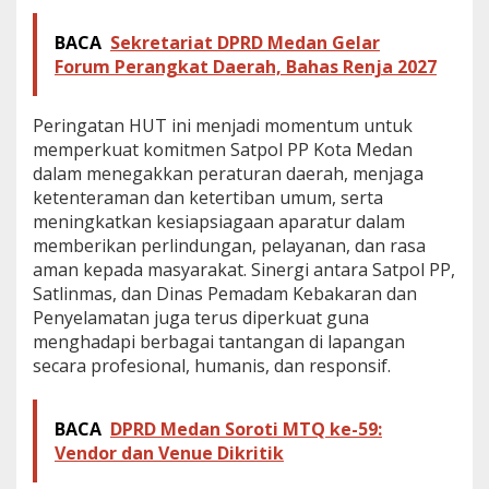
a
n
BACA
Sekretariat DPRD Medan Gelar
D
Forum Perangkat Daerah, Bahas Renja 2027
a
m
k
Peringatan HUT ini menjadi momentum untuk
a
memperkuat komitmen Satpol PP Kota Medan
r
dalam menegakkan peraturan daerah, menjaga
M
e
ketenteraman dan ketertiban umum, serta
d
meningkatkan kesiapsiagaan aparatur dalam
a
memberikan perlindungan, pelayanan, dan rasa
n
aman kepada masyarakat. Sinergi antara Satpol PP,
Satlinmas, dan Dinas Pemadam Kebakaran dan
Penyelamatan juga terus diperkuat guna
menghadapi berbagai tantangan di lapangan
secara profesional, humanis, dan responsif.
BACA
DPRD Medan Soroti MTQ ke-59:
Vendor dan Venue Dikritik