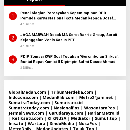
Rendi Siagian Percayakan Kepemimpinan DPD
1
Pemuda Karya Nasional Kota Medan kepada Josef
Sembiring
47 Dilihat
JAGA MARWAH Desak MA Seret Bakrie Group, Soroti
2
Kejanggalan Vonis Kasus PET
37 Dilihat
PDIP Somasi KWP Soal Tuduhan ‘Gerombolan Sirkus’,
3
Buntut Rapat Komisi II Dipimpin Sufmi Dasco Ahmad
3 Dilihat
GlobalMedan.com
|
TribunMerdeka.com
|
Indozona.com
|
MedanKlik.com
|
Metro24jam.net
|
SumatraToday.com
|
Sumutsatu.id
|
Sumatratoday.com
|
NasionalPos
|
WasantaraPos
|
JermalNews.com
|
Garudaraya.com
|
HarianMetro.id
|
Ketiksatu.com
|
KlikNUSA
|
Mediator
|
Sumut.top
|
Inisatu
|
Wartara
|
SindoMedia
|
NusaPos
|
MetroDaily
|
MedanUpdates
|
Tajuk.Top
|