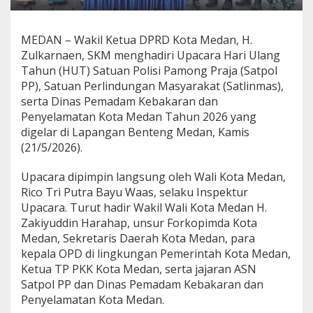
S
a
t
MEDAN – Wakil Ketua DPRD Kota Medan, H.
p
Zulkarnaen, SKM menghadiri Upacara Hari Ulang
o
Tahun (HUT) Satuan Polisi Pamong Praja (Satpol
l
P
PP), Satuan Perlindungan Masyarakat (Satlinmas),
P
serta Dinas Pemadam Kebakaran dan
B
Penyelamatan Kota Medan Tahun 2026 yang
e
digelar di Lapangan Benteng Medan, Kamis
r
(21/5/2026).
s
a
m
Upacara dipimpin langsung oleh Wali Kota Medan,
a
Rico Tri Putra Bayu Waas, selaku Inspektur
S
Upacara. Turut hadir Wakil Wali Kota Medan H.
a
Zakiyuddin Harahap, unsur Forkopimda Kota
t
l
Medan, Sekretaris Daerah Kota Medan, para
i
kepala OPD di lingkungan Pemerintah Kota Medan,
n
Ketua TP PKK Kota Medan, serta jajaran ASN
m
Satpol PP dan Dinas Pemadam Kebakaran dan
a
s
Penyelamatan Kota Medan.
d