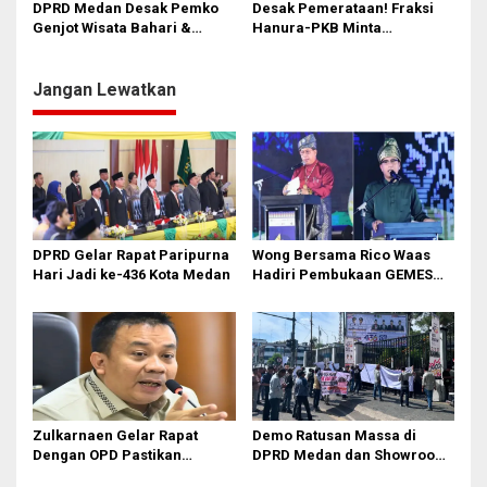
DPRD Medan Desak Pemko
Desak Pemerataan! Fraksi
Genjot Wisata Bahari &
Hanura-PKB Minta
Mangrove di Medan Utara:
Pembangunan Medan Utara
Ini Potensi Ekonomi
Jadi Prioritas Utama Pemko
Menggiurkan!
Jangan Lewatkan
DPRD Gelar Rapat Paripurna
Wong Bersama Rico Waas
Hari Jadi ke-436 Kota Medan
Hadiri Pembukaan GEMES
2026
Zulkarnaen Gelar Rapat
Demo Ratusan Massa di
Dengan OPD Pastikan
DPRD Medan dan Showroom
Bandar Selamat Bebas
BYD Sisingamangaraja,