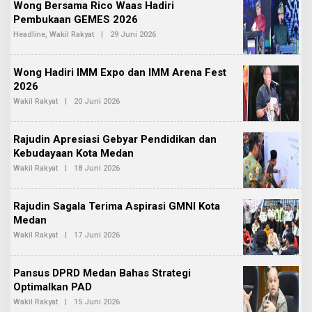
Wong Bersama Rico Waas Hadiri
R
I
E
Pembukaan GEMES 2026
2
D
Headline
,
Wakil Rakyat
|
29 Juni 2026
O
A
L
K
E
S
H
I
Wong Hadiri IMM Expo dan IMM Arena Fest
R
2
E
2026
D
Wakil Rakyat
|
20 Juni 2026
O
A
L
K
E
S
H
I
Rajudin Apresiasi Gebyar Pendidikan dan
R
2
E
Kebudayaan Kota Medan
D
Wakil Rakyat
|
18 Juni 2026
O
A
L
K
E
S
H
I
Rajudin Sagala Terima Aspirasi GMNI Kota
R
2
E
Medan
D
Wakil Rakyat
|
17 Juni 2026
O
A
L
K
E
S
H
I
Pansus DPRD Medan Bahas Strategi
R
2
E
Optimalkan PAD
D
Wakil Rakyat
|
15 Juni 2026
O
A
L