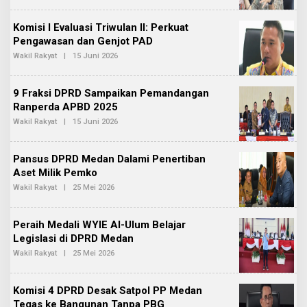
K
E
S
H
I
Komisi I Evaluasi Triwulan II: Perkuat
R
2
E
Pengawasan dan Genjot PAD
D
Wakil Rakyat
|
15 Juni 2026
O
A
L
K
E
S
H
I
9 Fraksi DPRD Sampaikan Pemandangan
R
2
E
Ranperda APBD 2025
D
Wakil Rakyat
|
15 Juni 2026
O
A
L
K
E
S
H
I
Pansus DPRD Medan Dalami Penertiban
R
2
E
Aset Milik Pemko
D
Wakil Rakyat
|
25 Mei 2026
O
A
L
K
E
S
H
I
Peraih Medali WYIE Al-Ulum Belajar
R
2
E
Legislasi di DPRD Medan
D
Wakil Rakyat
|
25 Mei 2026
O
A
L
K
E
S
H
I
Komisi 4 DPRD Desak Satpol PP Medan
R
2
E
Tegas ke Bangunan Tanpa PBG