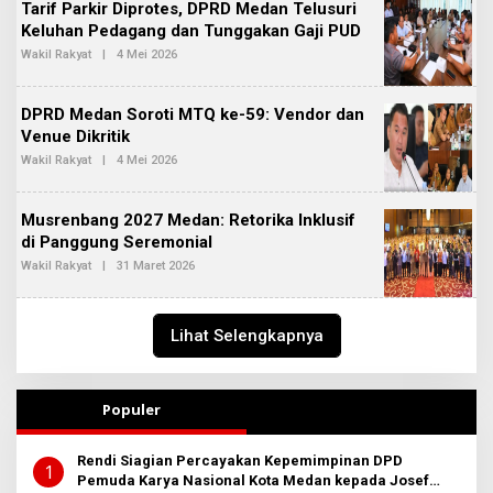
Tarif Parkir Diprotes, DPRD Medan Telusuri
R
2
E
Keluhan Pedagang dan Tunggakan Gaji PUD
D
Wakil Rakyat
|
4 Mei 2026
O
A
L
K
E
S
H
I
DPRD Medan Soroti MTQ ke-59: Vendor dan
R
2
E
Venue Dikritik
D
Wakil Rakyat
|
4 Mei 2026
O
A
L
K
E
S
H
I
Musrenbang 2027 Medan: Retorika Inklusif
R
2
E
di Panggung Seremonial
D
Wakil Rakyat
|
31 Maret 2026
O
A
L
K
E
S
H
I
R
2
Lihat Selengkapnya
E
D
A
K
S
Populer
I
2
Rendi Siagian Percayakan Kepemimpinan DPD
1
Pemuda Karya Nasional Kota Medan kepada Josef