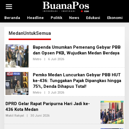
L
e
w
a
Beranda
Headline
Politik
News
Edukasi
Ekonomi
t
i
MedanUntukSemua
k
e
k
Bapenda Umumkan Pemenang Gebyar PBB
o
dan Opsen PKB, Wujudkan Medan Berdaya
n
t
Metro
|
6 Juli 2026
O
L
e
E
n
H
Pemko Medan Luncurkan Gebyar PBB HUT
R
E
ke-436: Tunggakan Pajak Dipangkas hingga
D
75%, Denda Dihapus Total!
A
K
Metro
|
3 Juli 2026
O
S
L
I
E
DPRD Gelar Rapat Paripurna Hari Jadi ke-
2
H
436 Kota Medan
R
E
Wakil Rakyat
|
30 Juni 2026
O
D
L
A
E
K
H
S