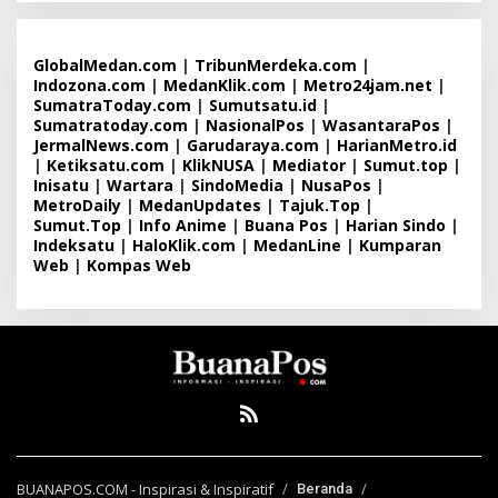
GlobalMedan.com
|
TribunMerdeka.com
|
Indozona.com
|
MedanKlik.com
|
Metro24jam.net
|
SumatraToday.com
|
Sumutsatu.id
|
Sumatratoday.com
|
NasionalPos
|
WasantaraPos
|
JermalNews.com
|
Garudaraya.com
|
HarianMetro.id
|
Ketiksatu.com
|
KlikNUSA
|
Mediator
|
Sumut.top
|
Inisatu
|
Wartara
|
SindoMedia
|
NusaPos
|
MetroDaily
|
MedanUpdates
|
Tajuk.Top
|
Sumut.Top
|
Info Anime
|
Buana Pos
|
Harian Sindo
|
Indeksatu
|
HaloKlik.com
|
MedanLine
|
Kumparan
Web
|
Kompas Web
BUANAPOS.COM - Inspirasi & Inspiratif
Beranda