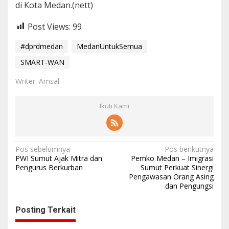
di Kota Medan.(nett)
Post Views:
99
#dprdmedan
MedanUntukSemua
SMART-WAN
Writer: Amsal
Ikuti Kami
N
Pos sebelumnya
Pos berikutnya
PWI Sumut Ajak Mitra dan
Pemko Medan – Imigrasi
a
Pengurus Berkurban
Sumut Perkuat Sinergi
Pengawasan Orang Asing
v
dan Pengungsi
i
g
Posting Terkait
a