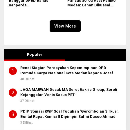
Banggar DPRD Bahas
Pansus Soroti Aset Pemko
Ranperda
Medan: Lahan Dikuasai
Pertanggungjawaban APBD
Warga, Mobil Mangkrak
2025
View More
Populer
Rendi Siagian Percayakan Kepemimpinan DPD
1
Pemuda Karya Nasional Kota Medan kepada Josef
Sembiring
48 Dilihat
JAGA MARWAH Desak MA Seret Bakrie Group, Soroti
2
Kejanggalan Vonis Kasus PET
37 Dilihat
PDIP Somasi KWP Soal Tuduhan ‘Gerombolan Sirkus’,
3
Buntut Rapat Komisi II Dipimpin Sufmi Dasco Ahmad
3 Dilihat