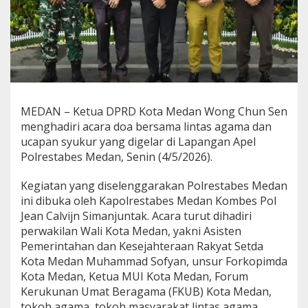
i
D
o
a
L
i
n
t
a
MEDAN – Ketua DPRD Kota Medan Wong Chun Sen
s
menghadiri acara doa bersama lintas agama dan
A
ucapan syukur yang digelar di Lapangan Apel
g
Polrestabes Medan, Senin (4/5/2026).
a
m
a
Kegiatan yang diselenggarakan Polrestabes Medan
d
ini dibuka oleh Kapolrestabes Medan Kombes Pol
i
Jean Calvijn Simanjuntak. Acara turut dihadiri
P
perwakilan Wali Kota Medan, yakni Asisten
o
l
Pemerintahan dan Kesejahteraan Rakyat Setda
r
Kota Medan Muhammad Sofyan, unsur Forkopimda
e
Kota Medan, Ketua MUI Kota Medan, Forum
s
Kerukunan Umat Beragama (FKUB) Kota Medan,
t
a
tokoh agama, tokoh masyarakat lintas agama,