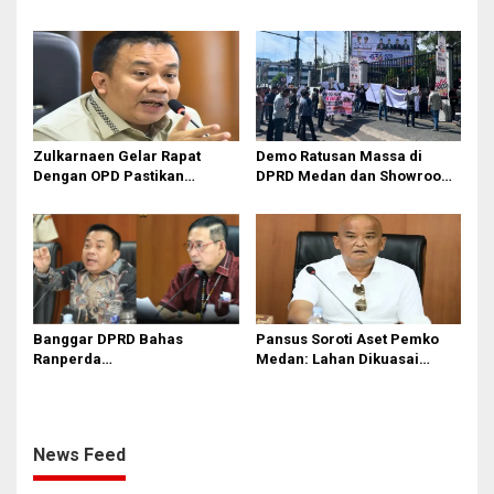
2026
Zulkarnaen Gelar Rapat
Demo Ratusan Massa di
Dengan OPD Pastikan
DPRD Medan dan Showroom
Bandar Selamat Bebas
BYD Sisingamangaraja,
Banjir
Soroti Dugaan Bangunan
Tanpa PBG
Banggar DPRD Bahas
Pansus Soroti Aset Pemko
Ranperda
Medan: Lahan Dikuasai
Pertanggungjawaban APBD
Warga, Mobil Mangkrak
2025
News Feed