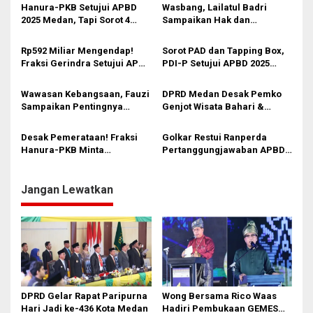
s
Hanura-PKB Setujui APBD
Wasbang, Lailatul Badri
2025 Medan, Tapi Sorot 4
Sampaikan Hak dan
i
Masalah Krusial: Serapan
Kewajiban Warga Negara
Anggaran Hanya 82%, SILPA
p
Rp592 Miliar Mengendap!
Sorot PAD dan Tapping Box,
Rp592 M, Banjir, dan
Fraksi Gerindra Setujui APBD
PDI-P Setujui APBD 2025
o
Infrastruktur
2025 Medan dengan
Medan dengan Segudang
s
Segudang Catatan Kritis
Catatan Kritis
Wawasan Kebangsaan, Fauzi
DPRD Medan Desak Pemko
Sampaikan Pentingnya
Genjot Wisata Bahari &
Pancasila Dalam Kehidupan
Mangrove di Medan Utara:
Ini Potensi Ekonomi
Desak Pemerataan! Fraksi
Golkar Restui Ranperda
Menggiurkan!
Hanura-PKB Minta
Pertanggungjawaban APBD
Pembangunan Medan Utara
2025: Fondasi Baru
Jadi Prioritas Utama Pemko
Pembangunan Medan yang
Lebih Akuntabel
Jangan Lewatkan
DPRD Gelar Rapat Paripurna
Wong Bersama Rico Waas
Hari Jadi ke-436 Kota Medan
Hadiri Pembukaan GEMES