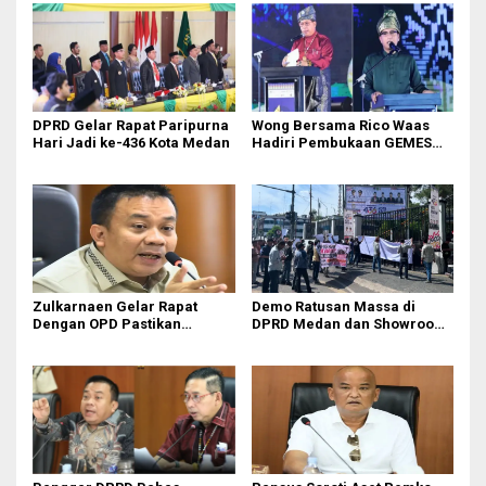
DPRD Gelar Rapat Paripurna
Wong Bersama Rico Waas
Hari Jadi ke-436 Kota Medan
Hadiri Pembukaan GEMES
2026
Zulkarnaen Gelar Rapat
Demo Ratusan Massa di
Dengan OPD Pastikan
DPRD Medan dan Showroom
Bandar Selamat Bebas
BYD Sisingamangaraja,
Banjir
Soroti Dugaan Bangunan
Tanpa PBG