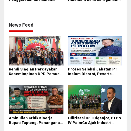
Febrie Adriansyah, Dewanta:
Atlet Muda Lewat PSSC
Harus Patuhi KUHAP
News Feed
Rendi Siagian Percayakan
Proses Seleksi Jabatan PT
Kepemimpinan DPD Pemuda
Inalum Disorot, Peserta
Karya Nasional Kota Medan
Minta Klarifikasi Mekanisme
kepada Josef Sembiring
Assessment
Aminullah Kritik Kinerja
Hilirisasi B50 Digenjot, PTPN
Bupati Tapteng, Penanganan
IV PalmCo Ajak Industri
Banjir Tak Kunjung Tuntas
Perkuat Ekosistem Petani