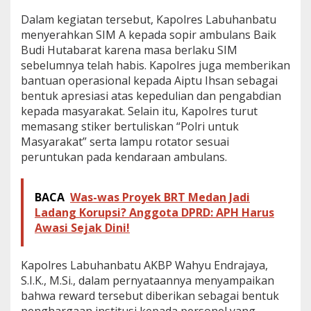
h
Dalam kegiatan tersebut, Kapolres Labuhanbatu
s
menyerahkan SIM A kepada sopir ambulans Baik
a
n
Budi Hutabarat karena masa berlaku SIM
a
sebelumnya telah habis. Kapolres juga memberikan
t
bantuan operasional kepada Aiptu Ihsan sebagai
a
bentuk apresiasi atas kepedulian dan pengabdian
s
D
kepada masyarakat. Selain itu, Kapolres turut
e
memasang stiker bertuliskan “Polri untuk
d
Masyarakat” serta lampu rotator sesuai
i
peruntukan pada kendaraan ambulans.
k
a
s
BACA
Was-was Proyek BRT Medan Jadi
i
A
Ladang Korupsi? Anggota DPRD: APH Harus
m
Awasi Sejak Dini!
b
u
l
Kapolres Labuhanbatu AKBP Wahyu Endrajaya,
a
S.I.K., M.Si., dalam pernyataannya menyampaikan
n
bahwa reward tersebut diberikan sebagai bentuk
s
G