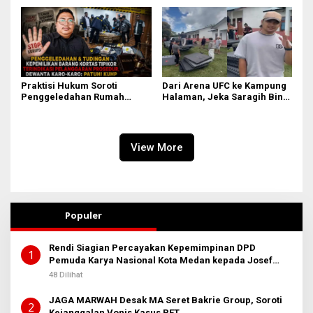
Rakyat
Praktisi Hukum Soroti
Dari Arena UFC ke Kampung
Penggeledahan Rumah
Halaman, Jeka Saragih Bina
Febrie Adriansyah, Dewanta:
Atlet Muda Lewat PSSC
Harus Patuhi KUHAP
View More
Populer
Rendi Siagian Percayakan Kepemimpinan DPD
1
Pemuda Karya Nasional Kota Medan kepada Josef
Sembiring
48 Dilihat
JAGA MARWAH Desak MA Seret Bakrie Group, Soroti
2
Kejanggalan Vonis Kasus PET