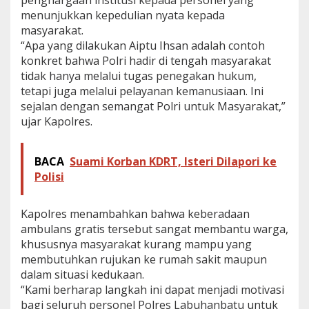
penghargaan institusi kepada personel yang
r
menunjukkan kepedulian nyata kepada
a
masyarakat.
t
“Apa yang dilakukan Aiptu Ihsan adalah contoh
i
konkret bahwa Polri hadir di tengah masyarakat
s
u
tidak hanya melalui tugas penegakan hukum,
n
tetapi juga melalui pelayanan kemanusiaan. Ini
t
sejalan dengan semangat Polri untuk Masyarakat,”
u
ujar Kapolres.
k
M
a
s
BACA
Suami Korban KDRT, Isteri Dilapori ke
y
Polisi
a
r
a
Kapolres menambahkan bahwa keberadaan
k
ambulans gratis tersebut sangat membantu warga,
a
khususnya masyarakat kurang mampu yang
t
membutuhkan rujukan ke rumah sakit maupun
dalam situasi kedukaan.
“Kami berharap langkah ini dapat menjadi motivasi
bagi seluruh personel Polres Labuhanbatu untuk