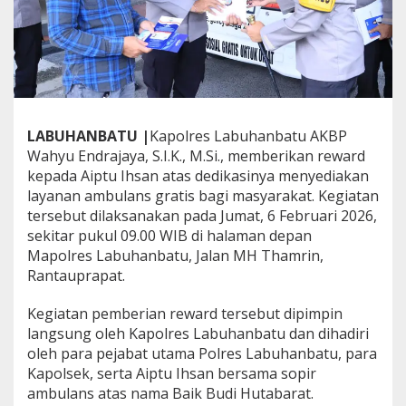
B
e
r
i
k
a
n
R
LABUHANBATU |
Kapolres Labuhanbatu AKBP
e
Wahyu Endrajaya, S.I.K., M.Si., memberikan reward
w
a
kepada Aiptu Ihsan atas dedikasinya menyediakan
r
layanan ambulans gratis bagi masyarakat. Kegiatan
d
tersebut dilaksanakan pada Jumat, 6 Februari 2026,
k
sekitar pukul 09.00 WIB di halaman depan
e
Mapolres Labuhanbatu, Jalan MH Thamrin,
p
a
Rantauprapat.
d
a
Kegiatan pemberian reward tersebut dipimpin
A
langsung oleh Kapolres Labuhanbatu dan dihadiri
i
oleh para pejabat utama Polres Labuhanbatu, para
p
t
Kapolsek, serta Aiptu Ihsan bersama sopir
u
ambulans atas nama Baik Budi Hutabarat.
I