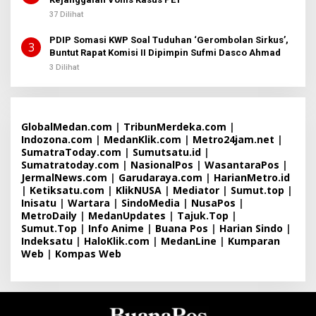
37 Dilihat
PDIP Somasi KWP Soal Tuduhan ‘Gerombolan Sirkus’,
3
Buntut Rapat Komisi II Dipimpin Sufmi Dasco Ahmad
3 Dilihat
GlobalMedan.com
|
TribunMerdeka.com
|
Indozona.com
|
MedanKlik.com
|
Metro24jam.net
|
SumatraToday.com
|
Sumutsatu.id
|
Sumatratoday.com
|
NasionalPos
|
WasantaraPos
|
JermalNews.com
|
Garudaraya.com
|
HarianMetro.id
|
Ketiksatu.com
|
KlikNUSA
|
Mediator
|
Sumut.top
|
Inisatu
|
Wartara
|
SindoMedia
|
NusaPos
|
MetroDaily
|
MedanUpdates
|
Tajuk.Top
|
Sumut.Top
|
Info Anime
|
Buana Pos
|
Harian Sindo
|
Indeksatu
|
HaloKlik.com
|
MedanLine
|
Kumparan
Web
|
Kompas Web