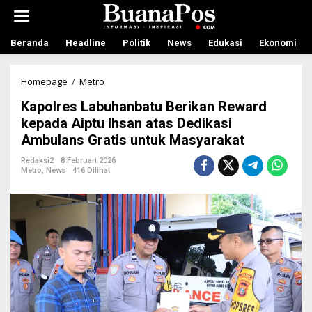
L
e
w
a
Beranda
Headline
Politik
News
Edukasi
Ekonomi
t
i
k
Homepage
/
Metro
K
e
a
Kapolres Labuhanbatu Berikan Reward
k
p
o
o
kepada Aiptu Ihsan atas Dedikasi
n
l
Ambulans Gratis untuk Masyarakat
t
r
e
e
Redaksi2
8 Februari 2026
n
s
Metro
,
News
416 Dilihat
L
a
b
u
h
a
n
b
a
t
u