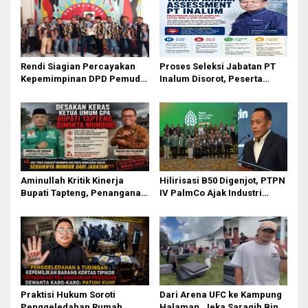
i
p
o
Rendi Siagian Percayakan
Proses Seleksi Jabatan PT
s
Kepemimpinan DPD Pemuda
Inalum Disorot, Peserta
Karya Nasional Kota Medan
Minta Klarifikasi Mekanisme
kepada Josef Sembiring
Assessment
Aminullah Kritik Kinerja
Hilirisasi B50 Digenjot, PTPN
Bupati Tapteng, Penanganan
IV PalmCo Ajak Industri
Banjir Tak Kunjung Tuntas
Perkuat Ekosistem Petani
Rakyat
Praktisi Hukum Soroti
Dari Arena UFC ke Kampung
Penggeledahan Rumah
Halaman, Jeka Saragih Bina