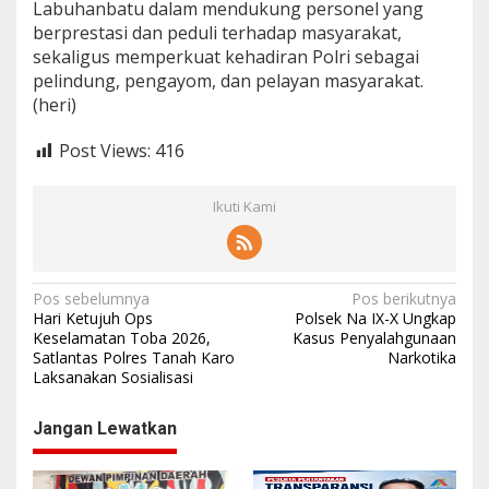
Labuhanbatu dalam mendukung personel yang
berprestasi dan peduli terhadap masyarakat,
sekaligus memperkuat kehadiran Polri sebagai
pelindung, pengayom, dan pelayan masyarakat.
(heri)
Post Views:
416
Ikuti Kami
N
Pos sebelumnya
Pos berikutnya
Hari Ketujuh Ops
Polsek Na IX-X Ungkap
a
Keselamatan Toba 2026,
Kasus Penyalahgunaan
Satlantas Polres Tanah Karo
Narkotika
v
Laksanakan Sosialisasi
i
g
Jangan Lewatkan
a
s