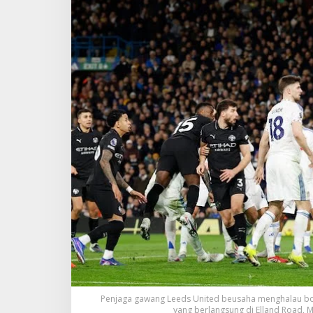
i
t
y
T
a
k
l
u
k
k
a
n
L
e
e
d
s
U
n
i
t
e
d
1
Penjaga gawang Leeds United beusaha menghalau bola
-
yang berlangsung di Elland Road, M