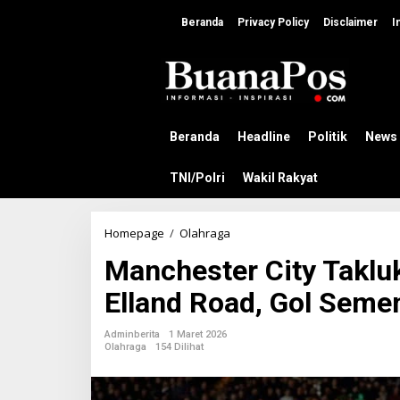
L
e
Beranda
Privacy Policy
Disclaimer
I
w
a
t
i
k
e
k
Beranda
Headline
Politik
News
o
n
TNI/Polri
Wakil Rakyat
t
e
n
Homepage
/
Olahraga
M
a
Manchester City Taklu
n
c
Elland Road, Gol Seme
h
e
s
Adminberita
1 Maret 2026
t
Olahraga
154 Dilihat
e
r
C