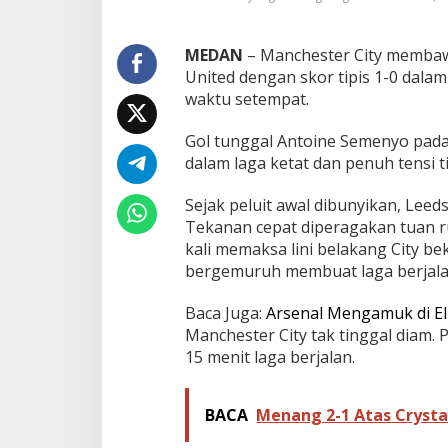
0
d
i
MEDAN
– Manchester City membaw
E
United dengan skor tipis 1-0 dala
l
waktu setempat.
l
a
n
Gol tunggal Antoine Semenyo pad
d
dalam laga ketat dan penuh tensi t
R
o
Sejak peluit awal dibunyikan, Leed
a
Tekanan cepat diperagakan tuan r
d
,
kali memaksa lini belakang City be
G
bergemuruh membuat laga berjalan
o
l
Baca Juga:
Arsenal Mengamuk di El
S
Manchester City tak tinggal diam. 
e
m
15 menit laga berjalan.
e
n
y
BACA
Menang 2-1 Atas Crystal
o
J