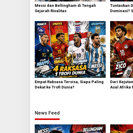
Messi dan Bellingham di Tengah
Tuntaskan D
Sejarah Rivalitas
Dominasi? S
Berebut Tike
Empat Raksasa Tersisa, Siapa Paling
Dari Kejuta
Dekat ke Trofi Dunia?
Asal Afrika 
2026
News Feed