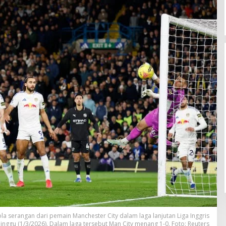
 serangan dari pemain Manchester City dalam laga lanjutan Liga Inggris
inggu (1/3/2026). Dalam laga tersebut Man City menang 1-0. Foto: Reuters