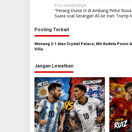
N
Pos sebelumnya
“Perang Dunia III di Ambang Pintu! Rusi
a
Suara soal Serangan AS ke Iran: Trump M
v
Posting Terkait
i
g
Menang 2-1 Atas Crystal Palace, MU Kudeta Posisi 
a
Villa
s
i
Jangan Lewatkan
p
o
s