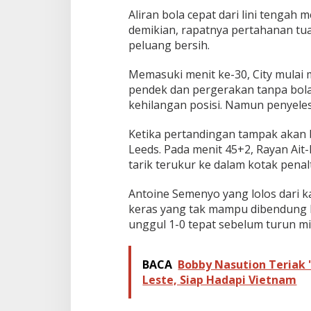
a
Aliran bola cepat dari lini tengah
d
demikian, rapatnya pertahanan tu
i
peluang bersih.
P
e
n
Memasuki menit ke-30, City mulai
e
pendek dan pergerakan tanpa bola
n
kehilangan posisi. Namun penyele
t
u
Ketika pertandingan tampak akan 
Leeds. Pada menit 45+2, Rayan Ait
tarik terukur ke dalam kotak penalt
Antoine Semenyo yang lolos dari
keras yang tak mampu dibendung k
unggul 1-0 tepat sebelum turun m
BACA
Bobby Nasution Teriak 
Leste, Siap Hadapi Vietnam