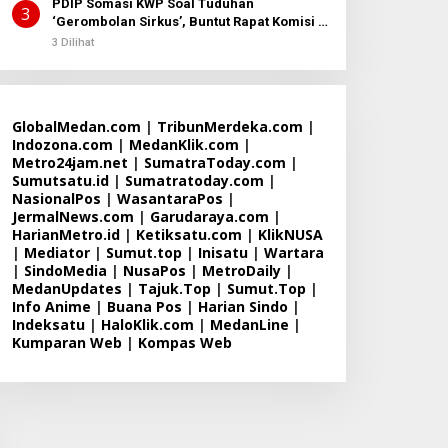
PDIP Somasi KWP Soal Tuduhan
3
‘Gerombolan Sirkus’, Buntut Rapat Komisi II
Dipimpin Sufmi Dasco Ahmad
3 Dilihat
GlobalMedan.com
|
TribunMerdeka.com
|
Indozona.com
|
MedanKlik.com
|
Metro24jam.net
|
SumatraToday.com
|
Sumutsatu.id
|
Sumatratoday.com
|
NasionalPos
|
WasantaraPos
|
JermalNews.com
|
Garudaraya.com
|
HarianMetro.id
|
Ketiksatu.com
|
KlikNUSA
|
Mediator
|
Sumut.top
|
Inisatu
|
Wartara
|
SindoMedia
|
NusaPos
|
MetroDaily
|
MedanUpdates
|
Tajuk.Top
|
Sumut.Top
|
Info Anime
|
Buana Pos
|
Harian Sindo
|
Indeksatu
|
HaloKlik.com
|
MedanLine
|
Kumparan Web
|
Kompas Web