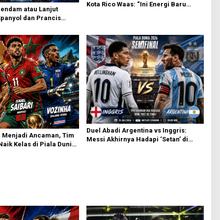
Kota Rico Waas: “Ini Energi Baru
endam atau Lanjut
Bangun Kota!”
panyol dan Prancis
t Final
Duel Abadi Argentina vs Inggris:
n Menjadi Ancaman, Tim
Messi Akhirnya Hadapi ‘Setan’ di
Naik Kelas di Piala Dunia
Semifinal Piala Dunia 2026