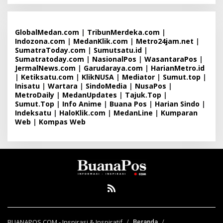
GlobalMedan.com
|
TribunMerdeka.com
|
Indozona.com
|
MedanKlik.com
|
Metro24jam.net
|
SumatraToday.com
|
Sumutsatu.id
|
Sumatratoday.com
|
NasionalPos
|
WasantaraPos
|
JermalNews.com
|
Garudaraya.com
|
HarianMetro.id
|
Ketiksatu.com
|
KlikNUSA
|
Mediator
|
Sumut.top
|
Inisatu
|
Wartara
|
SindoMedia
|
NusaPos
|
MetroDaily
|
MedanUpdates
|
Tajuk.Top
|
Sumut.Top
|
Info Anime
|
Buana Pos
|
Harian Sindo
|
Indeksatu
|
HaloKlik.com
|
MedanLine
|
Kumparan
Web
|
Kompas Web
BUANAPOS.COM - Inspirasi & Inspiratif
Beranda