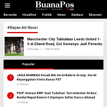
L
e
w
a
Beranda
Headline
Politik
News
Edukasi
Ekonomi
t
i
#Rayan Ait-Nouri
k
e
k
Manchester City Taklukkan Leeds United 1-
o
0 di Elland Road, Gol Semenyo Jadi Penentu
n
t
Olahraga
|
1 Maret 2026
O
L
e
E
n
H
A
Populer
D
M
I
JAGA MARWAH Desak MA Seret Bakrie Group, Soroti
N
1
Kejanggalan Vonis Kasus PET
B
E
37 Dilihat
R
I
T
PDIP Somasi KWP Soal Tuduhan ‘Gerombolan Sirkus’,
2
A
Buntut Rapat Komisi II Dipimpin Sufmi Dasco Ahmad
12 Dilihat