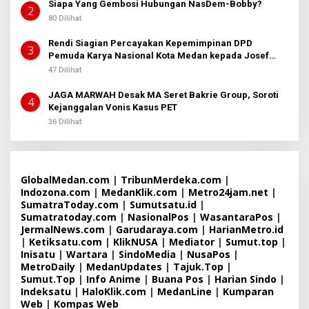
Siapa Yang Gembosi Hubungan NasDem-Bobby?
2
80 Dilihat
Rendi Siagian Percayakan Kepemimpinan DPD
3
Pemuda Karya Nasional Kota Medan kepada Josef
Sembiring
47 Dilihat
JAGA MARWAH Desak MA Seret Bakrie Group, Soroti
4
Kejanggalan Vonis Kasus PET
36 Dilihat
GlobalMedan.com
|
TribunMerdeka.com
|
Indozona.com
|
MedanKlik.com
|
Metro24jam.net
|
SumatraToday.com
|
Sumutsatu.id
|
Sumatratoday.com
|
NasionalPos
|
WasantaraPos
|
JermalNews.com
|
Garudaraya.com
|
HarianMetro.id
|
Ketiksatu.com
|
KlikNUSA
|
Mediator
|
Sumut.top
|
Inisatu
|
Wartara
|
SindoMedia
|
NusaPos
|
MetroDaily
|
MedanUpdates
|
Tajuk.Top
|
Sumut.Top
|
Info Anime
|
Buana Pos
|
Harian Sindo
|
Indeksatu
|
HaloKlik.com
|
MedanLine
|
Kumparan
Web
|
Kompas Web