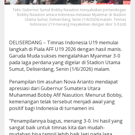
u
d
Teks: Gubernur Sumut Bobby Nasution menyaksikan pertandingan
a
Bobby Nasution antara Indonesia melawan Myanmar di Stadion
Utama Sumut, Deliserdang, Senin (1/6/2026) malam. Timnas
T
Indonesia U19 menang meyakinkan dengan skor 3-0.(ist)
a
k
l
u
DELISERDANG – Timnas Indonesia U19 memulai
k
langkah di Piala AFF U19 2026 dengan hasil manis.
a
Garuda Muda sukses mengalahkan Myanmar 3-0
n
pada laga perdana yang digelar di Stadion Utama
M
Sumut, Deliserdang, Senin (1/6/2026) malam.
y
a
n
Penampilan tim asuhan Nova Arianto mendapat
m
apresiasi dari Gubernur Sumatera Utara
a
Muhammad Bobby Afif Nasution. Menurut Bobby,
r
kemenangan telak tersebut menjadi awal yang
3
-
positif bagi Indonesia di turnamen ini.
0
"Penampilannya bagus, menang 3-0. Ini hasil yang
sangat baik untuk timnas kita dan mudah-
mudahan bisa tampil lebih baik lagi pada laga