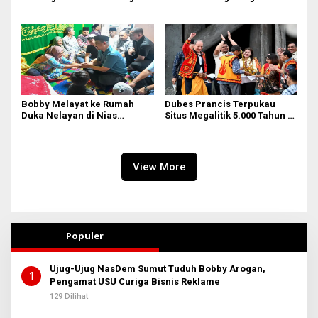
Nisel di Medan
Bobby Melayat ke Rumah
Dubes Prancis Terpukau
Duka Nelayan di Nias
Situs Megalitik 5.000 Tahun di
Selatan, Kuliahkan dan
Nias
Siapkan Kerja Anak
Almarhum
View More
Populer
Ujug-Ujug NasDem Sumut Tuduh Bobby Arogan,
1
Pengamat USU Curiga Bisnis Reklame
129 Dilihat