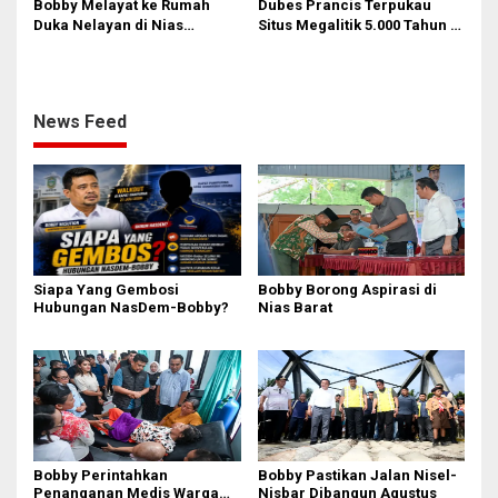
Bobby Melayat ke Rumah
Dubes Prancis Terpukau
Duka Nelayan di Nias
Situs Megalitik 5.000 Tahun di
Selatan, Kuliahkan dan
Nias
Siapkan Kerja Anak
Almarhum
News Feed
Siapa Yang Gembosi
Bobby Borong Aspirasi di
Hubungan NasDem-Bobby?
Nias Barat
Bobby Perintahkan
Bobby Pastikan Jalan Nisel-
Penanganan Medis Warga
Nisbar Dibangun Agustus