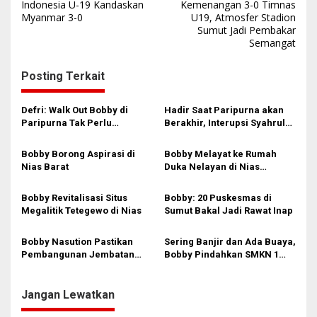
a
Indonesia U-19 Kandaskan
Kemenangan 3-0 Timnas
Myanmar 3-0
U19, Atmosfer Stadion
v
Sumut Jadi Pembakar
i
Semangat
g
Posting Terkait
a
s
Defri: Walk Out Bobby di
Hadir Saat Paripurna akan
i
Paripurna Tak Perlu
Berakhir, Interupsi Syahrul
Dipersoalkan, Sudah Sesuai
DPRD Sumut ‘Tak Diakui’
p
Kourum
Fraksi PDIP
Bobby Borong Aspirasi di
Bobby Melayat ke Rumah
o
Nias Barat
Duka Nelayan di Nias
s
Selatan, Kuliahkan dan
Siapkan Kerja Anak
Bobby Revitalisasi Situs
Bobby: 20 Puskesmas di
Almarhum
Megalitik Tetegewo di Nias
Sumut Bakal Jadi Rawat Inap
Bobby Nasution Pastikan
Sering Banjir dan Ada Buaya,
Pembangunan Jembatan
Bobby Pindahkan SMKN 1
Sungai Mo’awo Dimulai
Gido Nias
Tahun Ini, Ajak Warga Kawal
Bersama
Jangan Lewatkan