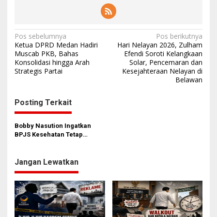
N
Pos sebelumnya
Pos berikutnya
Ketua DPRD Medan Hadiri
Hari Nelayan 2026, Zulham
a
Muscab PKB, Bahas
Efendi Soroti Kelangkaan
Konsolidasi hingga Arah
Solar, Pencemaran dan
v
Strategis Partai
Kesejahteraan Nelayan di
i
Belawan
g
Posting Terkait
a
s
Bobby Nasution Ingatkan
i
BPJS Kesehatan Tetap
Utamakan Kualitas Layanan
p
o
Jangan Lewatkan
s