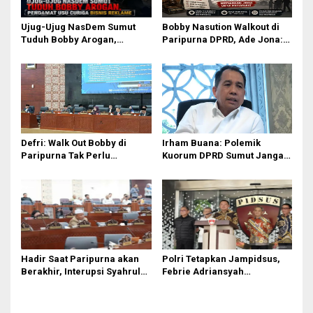
Ujug-Ujug NasDem Sumut
Bobby Nasution Walkout di
Tuduh Bobby Arogan,
Paripurna DPRD, Ade Jona:
Pengamat USU Curiga Bisnis
Waktu Kepala Daerah Tak
Reklame
Boleh Terbuang Sia-sia
Defri: Walk Out Bobby di
Irham Buana: Polemik
Paripurna Tak Perlu
Kuorum DPRD Sumut Jangan
Dipersoalkan, Sudah Sesuai
Seret Gubernur, Ini Dinamika
Kourum
Internal
Hadir Saat Paripurna akan
Polri Tetapkan Jampidsus,
Berakhir, Interupsi Syahrul
Febrie Adriansyah
DPRD Sumut ‘Tak Diakui’
Tersangka Korupsi
Fraksi PDIP