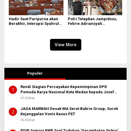
Hadir Saat Paripurna akan
Polri Tetapkan Jampidsus,
Berakhir, Interupsi Syahrul
Febrie Adriansyah
DPRD Sumut ‘Tak Diakui’
Tersangka Korupsi
Fraksi PDIP
View More
Populer
Rendi Siagian Percayakan Kepemimpinan DPD
1
Pemuda Karya Nasional Kota Medan kepada Josef
Sembiring
47 Dilihat
JAGA MARWAH Desak MA Seret Bakrie Group, Soroti
2
Kejanggalan Vonis Kasus PET
36 Dilihat
PDIP Somasi KWP Soal Tuduhan ‘Gerombolan Sirkus’,