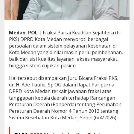
y
a
n
a
n
K
Medan, POL
| Fraksi Partai Keadilan Sejahtera (F-
e
PKS) DPRD Kota Medan menyoroti berbagai
s
persoalan dalam sistem pelayanan kesehatan di
e
Kota Medan yang dinilai masih perlu pembenahan,
h
a
baik dari sisi kualitas layanan, akses masyarakat,
t
hingga sistem rujukan pasien.
a
n
Hal tersebut disampaikan Juru Bicara Fraksi PKS,
,
dr. H. Ade Taufiq, Sp.OG dalam Rapat Paripurna
M
i
DPRD Kota Medan terkait jawaban fraksi atas
n
tanggapan kepala daerah terhadap Rancangan
t
Peraturan Daerah (Ranperda) tentang Perubahan
a
Peraturan Daerah Nomor 4 Tahun 2012 tentang
P
e
Sistem Kesehatan Kota Medan, Senin (6/4/2026).
m
k
o