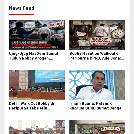
News Feed
Ujug-Ujug NasDem Sumut
Bobby Nasution Walkout di
Tuduh Bobby Arogan,
Paripurna DPRD, Ade Jona:
Pengamat USU Curiga Bisnis
Waktu Kepala Daerah Tak
Reklame
Boleh Terbuang Sia-sia
Defri: Walk Out Bobby di
Irham Buana: Polemik
Paripurna Tak Perlu
Kuorum DPRD Sumut Jangan
Dipersoalkan, Sudah Sesuai
Seret Gubernur, Ini Dinamika
Kourum
Internal