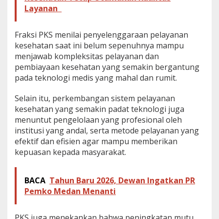
Layanan
a
l
i
Fraksi PKS menilai penyelenggaraan pelayanan
t
a
kesehatan saat ini belum sepenuhnya mampu
s
menjawab kompleksitas pelayanan dan
L
pembiayaan kesehatan yang semakin bergantung
a
pada teknologi medis yang mahal dan rumit.
y
a
n
Selain itu, perkembangan sistem pelayanan
a
kesehatan yang semakin padat teknologi juga
n
menuntut pengelolaan yang profesional oleh
institusi yang andal, serta metode pelayanan yang
efektif dan efisien agar mampu memberikan
kepuasan kepada masyarakat.
BACA
Tahun Baru 2026, Dewan Ingatkan PR
Pemko Medan Menanti
PKS juga menekankan bahwa peningkatan mutu