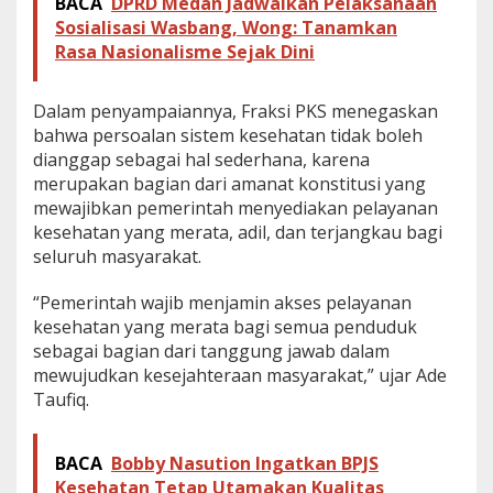
BACA
DPRD Medan Jadwalkan Pelaksanaan
M
Sosialisasi Wasbang, Wong: Tanamkan
e
Rasa Nasionalisme Sejak Dini
d
a
n
Dalam penyampaiannya, Fraksi PKS menegaskan
T
bahwa persoalan sistem kesehatan tidak boleh
i
n
dianggap sebagai hal sederhana, karena
g
merupakan bagian dari amanat konstitusi yang
k
mewajibkan pemerintah menyediakan pelayanan
a
kesehatan yang merata, adil, dan terjangkau bagi
t
k
seluruh masyarakat.
a
n
“Pemerintah wajib menjamin akses pelayanan
A
kesehatan yang merata bagi semua penduduk
k
sebagai bagian dari tanggung jawab dalam
s
e
mewujudkan kesejahteraan masyarakat,” ujar Ade
s
Taufiq.
d
a
n
BACA
Bobby Nasution Ingatkan BPJS
K
Kesehatan Tetap Utamakan Kualitas
u