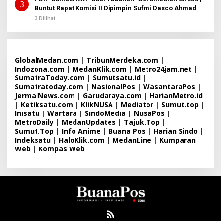
3
Buntut Rapat Komisi II Dipimpin Sufmi Dasco Ahmad
3 Dilihat
GlobalMedan.com
|
TribunMerdeka.com
|
Indozona.com
|
MedanKlik.com
|
Metro24jam.net
|
SumatraToday.com
|
Sumutsatu.id
|
Sumatratoday.com
|
NasionalPos
|
WasantaraPos
|
JermalNews.com
|
Garudaraya.com
|
HarianMetro.id
|
Ketiksatu.com
|
KlikNUSA
|
Mediator
|
Sumut.top
|
Inisatu
|
Wartara
|
SindoMedia
|
NusaPos
|
MetroDaily
|
MedanUpdates
|
Tajuk.Top
|
Sumut.Top
|
Info Anime
|
Buana Pos
|
Harian Sindo
|
Indeksatu
|
HaloKlik.com
|
MedanLine
|
Kumparan
Web
|
Kompas Web