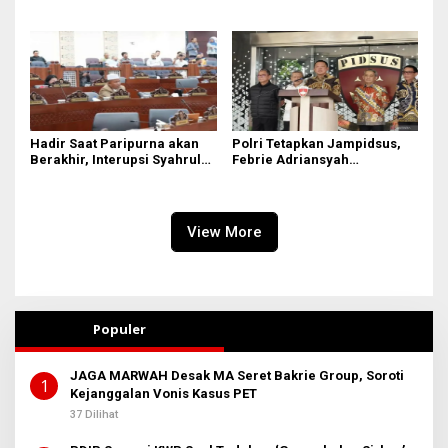
Dipersoalkan, Sudah Sesuai
Seret Gubernur, Ini Dinamika
Kourum
Internal
Hadir Saat Paripurna akan
Polri Tetapkan Jampidsus,
Berakhir, Interupsi Syahrul
Febrie Adriansyah
DPRD Sumut ‘Tak Diakui’
Tersangka Korupsi
Fraksi PDIP
View More
Populer
JAGA MARWAH Desak MA Seret Bakrie Group, Soroti
1
Kejanggalan Vonis Kasus PET
37 Dilihat