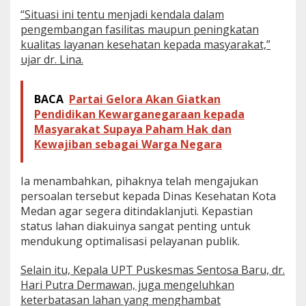
D
“Situasi ini tentu menjadi kendala dalam
M
pengembangan fasilitas maupun peningkatan
e
kualitas layanan kesehatan kepada masyarakat,”
d
a
ujar dr. Lina.
n
D
e
BACA
Partai Gelora Akan Giatkan
s
Pendidikan Kewarganegaraan kepada
a
Masyarakat Supaya Paham Hak dan
k
Kewajiban sebagai Warga Negara
P
e
m
Ia menambahkan, pihaknya telah mengajukan
k
o
persoalan tersebut kepada Dinas Kesehatan Kota
S
Medan agar segera ditindaklanjuti. Kepastian
e
status lahan diakuinya sangat penting untuk
g
mendukung optimalisasi pelayanan publik.
e
r
a
Selain itu, Kepala UPT Puskesmas Sentosa Baru, dr.
B
Hari Putra Dermawan, juga mengeluhkan
e
keterbatasan lahan yang menghambat
r