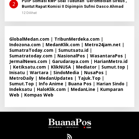
PDIP Somasi KWP Soal Tuduhan ‘Gerombolan Sirkus’,
2
Buntut Rapat Komisi II Dipimpin Sufmi Dasco Ahmad
12 Dilihat
GlobalMedan.com
|
TribunMerdeka.com
|
Indozona.com
|
MedanKlik.com
|
Metro24jam.net
|
SumatraToday.com
|
Sumutsatu.id
|
Sumatratoday.com
|
NasionalPos
|
WasantaraPos
|
JermalNews.com
|
Garudaraya.com
|
HarianMetro.id
|
Ketiksatu.com
|
KlikNUSA
|
Mediator
|
Sumut.top
|
Inisatu
|
Wartara
|
SindoMedia
|
NusaPos
|
MetroDaily
|
MedanUpdates
|
Tajuk.Top
|
Sumut.Top
|
Info Anime
|
Buana Pos
|
Harian Sindo
|
Indeksatu
|
HaloKlik.com
|
MedanLine
|
Kumparan
Web
|
Kompas Web