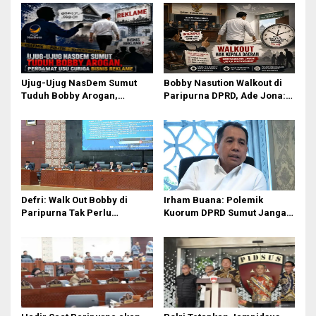
Ujug-Ujug NasDem Sumut
Bobby Nasution Walkout di
Tuduh Bobby Arogan,
Paripurna DPRD, Ade Jona:
Pengamat USU Curiga Bisnis
Waktu Kepala Daerah Tak
Reklame
Boleh Terbuang Sia-sia
Defri: Walk Out Bobby di
Irham Buana: Polemik
Paripurna Tak Perlu
Kuorum DPRD Sumut Jangan
Dipersoalkan, Sudah Sesuai
Seret Gubernur, Ini Dinamika
Kourum
Internal