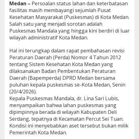
Medan –
Persoalan status lahan dan keterbatasan
l
a
fasilitas masih membayangi sejumlah Pusat
B
Kesehatan Masyarakat (Puskesmas) di Kota Medan.
e
Salah satu yang menjadi sorotan adalah
r
Puskesmas Mandala yang hingga kini berdiri di luar
a
d
wilayah administratif Kota Medan.
a
d
Hal ini terungkap dalam rapat pembahasan revisi
i
Peraturan Daerah (Perda) Nomor 4 Tahun 2012
D
tentang Sistem Kesehatan Kota Medan yang
e
l
dilaksanakan Badan Pembentukan Peraturan
i
Daerah (Bapemperda) DPRD Medan bersama
s
puluhan kepala puskesmas se-Kota Medan, Senin
e
(20/4/2026).
r
Kepala Puskesmas Mandala, dr. Lina Sari Lubis,
d
a
menyampaikan bahwa lahan puskesmas yang
n
dipimpinnya berada di wilayah Kabupaten Deli
g
Serdang, tepatnya di Kecamatan Percut Sei Tuan.
,
Kondisi ini menyebabkan aset tersebut bukan milik
D
P
Pemerintah Kota Medan.
R