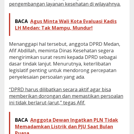
pengembangan layanan kesehatan di wilayahnya.
t
i
n
d
BACA
Agus Minta Wali Kota Evaluasi Kadis
a
LH Medan: Tak Mampu, Mundur!
k
Menanggapi hal tersebut, anggota DPRD Medan,
Afif Abdillah, meminta Dinas Kesehatan segera
mengirimkan surat resmi kepada DPRD sebagai
dasar tindak lanjut. Menurutnya, keterlibatan
legislatif penting untuk mendorong percepatan
penyelesaian persoalan yang ada.
“DPRD harus dilibatkan secara aktif agar bisa
memberikan dorongan dan memastikan persoalan
ini tidak berlarut-larut,” tegas Afif.
BACA
Anggota Dewan Ingatkan PLN Tidak
Memadamkan Listrik dan PJU Saat Bulan
Puasa