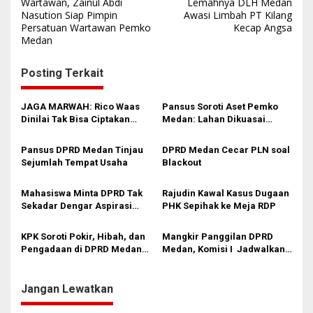
a
Wartawan, Zainul Abdi
Lemahnya DLH Medan
Nasution Siap Pimpin
Awasi Limbah PT Kilang
v
Persatuan Wartawan Pemko
Kecap Angsa
i
Medan
g
Posting Terkait
a
s
JAGA MARWAH: Rico Waas
Pansus Soroti Aset Pemko
i
Dinilai Tak Bisa Ciptakan
Medan: Lahan Dikuasai
Kerukunan, DPRD Medan
Warga, Mobil Mangkrak
p
Jangan Bungkam
Pansus DPRD Medan Tinjau
DPRD Medan Cecar PLN soal
o
Sejumlah Tempat Usaha
Blackout
s
Mahasiswa Minta DPRD Tak
Rajudin Kawal Kasus Dugaan
Sekadar Dengar Aspirasi
PHK Sepihak ke Meja RDP
Tapi Aksi
KPK Soroti Pokir, Hibah, dan
Mangkir Panggilan DPRD
Pengadaan di DPRD Medan:
Medan, Komisi I Jadwalkan
Jangan Sampai Pemenang
Ulang Pemanggilan Camat
Tender Sudah Diatur Sejak
Medan Sunggal
Awal
Jangan Lewatkan