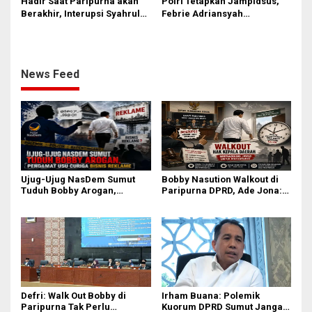
Hadir Saat Paripurna akan
Polri Tetapkan Jampidsus,
Berakhir, Interupsi Syahrul
Febrie Adriansyah
DPRD Sumut ‘Tak Diakui’
Tersangka Korupsi
Fraksi PDIP
News Feed
Ujug-Ujug NasDem Sumut
Bobby Nasution Walkout di
Tuduh Bobby Arogan,
Paripurna DPRD, Ade Jona:
Pengamat USU Curiga Bisnis
Waktu Kepala Daerah Tak
Reklame
Boleh Terbuang Sia-sia
Defri: Walk Out Bobby di
Irham Buana: Polemik
Paripurna Tak Perlu
Kuorum DPRD Sumut Jangan