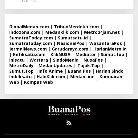
12 Dilihat
GlobalMedan.com
|
TribunMerdeka.com
|
Indozona.com
|
MedanKlik.com
|
Metro24jam.net
|
SumatraToday.com
|
Sumutsatu.id
|
Sumatratoday.com
|
NasionalPos
|
WasantaraPos
|
JermalNews.com
|
Garudaraya.com
|
HarianMetro.id
|
Ketiksatu.com
|
KlikNUSA
|
Mediator
|
Sumut.top
|
Inisatu
|
Wartara
|
SindoMedia
|
NusaPos
|
MetroDaily
|
MedanUpdates
|
Tajuk.Top
|
Sumut.Top
|
Info Anime
|
Buana Pos
|
Harian Sindo
|
Indeksatu
|
HaloKlik.com
|
MedanLine
|
Kumparan
Web
|
Kompas Web