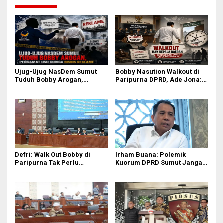
Ujug-Ujug NasDem Sumut
Bobby Nasution Walkout di
Tuduh Bobby Arogan,
Paripurna DPRD, Ade Jona:
Pengamat USU Curiga Bisnis
Waktu Kepala Daerah Tak
Reklame
Boleh Terbuang Sia-sia
Defri: Walk Out Bobby di
Irham Buana: Polemik
Paripurna Tak Perlu
Kuorum DPRD Sumut Jangan
Dipersoalkan, Sudah Sesuai
Seret Gubernur, Ini Dinamika
Kourum
Internal