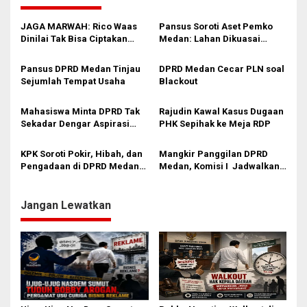
g
a
JAGA MARWAH: Rico Waas
Pansus Soroti Aset Pemko
s
Dinilai Tak Bisa Ciptakan
Medan: Lahan Dikuasai
Kerukunan, DPRD Medan
Warga, Mobil Mangkrak
i
Jangan Bungkam
Pansus DPRD Medan Tinjau
DPRD Medan Cecar PLN soal
p
Sejumlah Tempat Usaha
Blackout
o
Mahasiswa Minta DPRD Tak
Rajudin Kawal Kasus Dugaan
s
Sekadar Dengar Aspirasi
PHK Sepihak ke Meja RDP
Tapi Aksi
KPK Soroti Pokir, Hibah, dan
Mangkir Panggilan DPRD
Pengadaan di DPRD Medan:
Medan, Komisi I Jadwalkan
Jangan Sampai Pemenang
Ulang Pemanggilan Camat
Tender Sudah Diatur Sejak
Medan Sunggal
Awal
Jangan Lewatkan