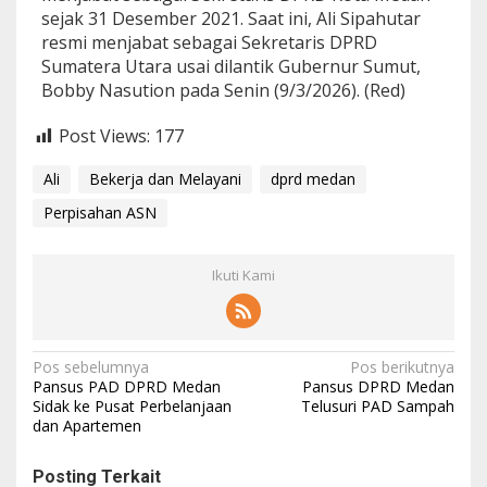
sejak 31 Desember 2021. Saat ini, Ali Sipahutar
resmi menjabat sebagai Sekretaris DPRD
Sumatera Utara usai dilantik Gubernur Sumut,
Bobby Nasution pada Senin (9/3/2026). (Red)
Post Views:
177
Ali
Bekerja dan Melayani
dprd medan
Perpisahan ASN
Ikuti Kami
N
Pos sebelumnya
Pos berikutnya
Pansus PAD DPRD Medan
Pansus DPRD Medan
a
Sidak ke Pusat Perbelanjaan
Telusuri PAD Sampah
dan Apartemen
v
i
Posting Terkait