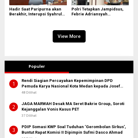
Hadir Saat Paripurna akan
Polri Tetapkan Jampidsus,
Berakhir, Interupsi Syahrul
Febrie Adriansyah
DPRD Sumut ‘Tak Diakui’
Tersangka Korupsi
Fraksi PDIP
View More
Populer
Rendi Siagian Percayakan Kepemimpinan DPD
1
Pemuda Karya Nasional Kota Medan kepada Josef
Sembiring
48 Dilihat
JAGA MARWAH Desak MA Seret Bakrie Group, Soroti
2
Kejanggalan Vonis Kasus PET
37 Dilihat
PDIP Somasi KWP Soal Tuduhan ‘Gerombolan Sirkus’,
3
Buntut Rapat Komisi II Dipimpin Sufmi Dasco Ahmad