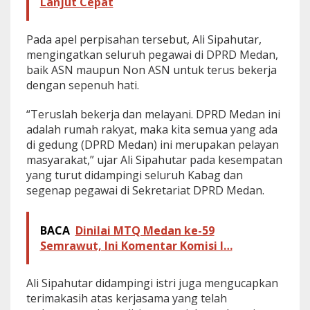
Lanjut Cepat
B
e
k
Pada apel perpisahan tersebut, Ali Sipahutar,
e
mengingatkan seluruh pegawai di DPRD Medan,
r
baik ASN maupun Non ASN untuk terus bekerja
j
a
dengan sepenuh hati.
d
a
“Teruslah bekerja dan melayani. DPRD Medan ini
n
adalah rumah rakyat, maka kita semua yang ada
M
di gedung (DPRD Medan) ini merupakan pelayan
e
l
masyarakat,” ujar Ali Sipahutar pada kesempatan
a
yang turut didampingi seluruh Kabag dan
y
segenap pegawai di Sekretariat DPRD Medan.
a
n
i
BACA
Dinilai MTQ Medan ke-59
Semrawut, Ini Komentar Komisi I…
Ali Sipahutar didampingi istri juga mengucapkan
terimakasih atas kerjasama yang telah