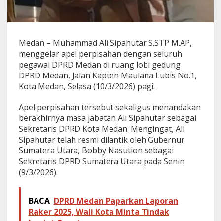
d
a
n
,
A
Medan – Muhammad Ali Sipahutar S.STP M.AP,
l
menggelar apel perpisahan dengan seluruh
i
pegawai DPRD Medan di ruang lobi gedung
S
DPRD Medan, Jalan Kapten Maulana Lubis No.1,
i
p
Kota Medan, Selasa (10/3/2026) pagi.
a
h
Apel perpisahan tersebut sekaligus menandakan
u
berakhirnya masa jabatan Ali Sipahutar sebagai
t
Sekretaris DPRD Kota Medan. Mengingat, Ali
a
r
Sipahutar telah resmi dilantik oleh Gubernur
:
Sumatera Utara, Bobby Nasution sebagai
T
Sekretaris DPRD Sumatera Utara pada Senin
e
(9/3/2026).
r
u
s
BACA
DPRD Medan Paparkan Laporan
l
a
Raker 2025, Wali Kota Minta Tindak
h