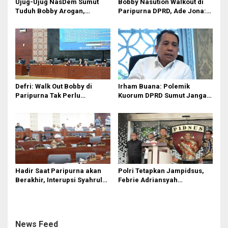
Ujug-Ujug NasDem Sumut
Bobby Nasution Walkout di
Tuduh Bobby Arogan,
Paripurna DPRD, Ade Jona:
Pengamat USU Curiga Bisnis
Waktu Kepala Daerah Tak
Reklame
Boleh Terbuang Sia-sia
Defri: Walk Out Bobby di
Irham Buana: Polemik
Paripurna Tak Perlu
Kuorum DPRD Sumut Jangan
Dipersoalkan, Sudah Sesuai
Seret Gubernur, Ini Dinamika
Kourum
Internal
Hadir Saat Paripurna akan
Polri Tetapkan Jampidsus,
Berakhir, Interupsi Syahrul
Febrie Adriansyah
DPRD Sumut ‘Tak Diakui’
Tersangka Korupsi
Fraksi PDIP
News Feed