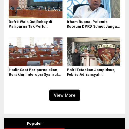
Defri: Walk Out Bobby di
Irham Buana: Polemik
Paripurna Tak Perlu
Kuorum DPRD Sumut Jangan
Dipersoalkan, Sudah Sesuai
Seret Gubernur, Ini Dinamika
Kourum
Internal
Hadir Saat Paripurna akan
Polri Tetapkan Jampidsus,
Berakhir, Interupsi Syahrul
Febrie Adriansyah
DPRD Sumut ‘Tak Diakui’
Tersangka Korupsi
Fraksi PDIP
View More
Populer