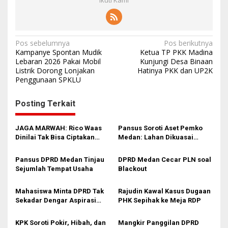
N
Pos sebelumnya
Pos berikutnya
Kampanye Spontan Mudik
Ketua TP PKK Madina
a
Lebaran 2026 Pakai Mobil
Kunjungi Desa Binaan
Listrik Dorong Lonjakan
Hatinya PKK dan UP2K
v
Penggunaan SPKLU
i
g
Posting Terkait
a
s
JAGA MARWAH: Rico Waas
Pansus Soroti Aset Pemko
Dinilai Tak Bisa Ciptakan
Medan: Lahan Dikuasai
i
Kerukunan, DPRD Medan
Warga, Mobil Mangkrak
Jangan Bungkam
p
Pansus DPRD Medan Tinjau
DPRD Medan Cecar PLN soal
Sejumlah Tempat Usaha
Blackout
o
s
Mahasiswa Minta DPRD Tak
Rajudin Kawal Kasus Dugaan
Sekadar Dengar Aspirasi
PHK Sepihak ke Meja RDP
Tapi Aksi
KPK Soroti Pokir, Hibah, dan
Mangkir Panggilan DPRD