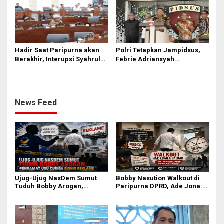
Hadir Saat Paripurna akan
Polri Tetapkan Jampidsus,
Berakhir, Interupsi Syahrul
Febrie Adriansyah
DPRD Sumut ‘Tak Diakui’
Tersangka Korupsi
Fraksi PDIP
News Feed
Ujug-Ujug NasDem Sumut
Bobby Nasution Walkout di
Tuduh Bobby Arogan,
Paripurna DPRD, Ade Jona:
Pengamat USU Curiga Bisnis
Waktu Kepala Daerah Tak
Reklame
Boleh Terbuang Sia-sia