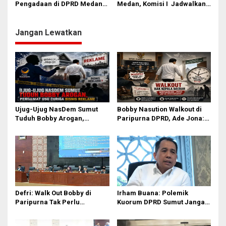
Pengadaan di DPRD Medan:
Medan, Komisi I Jadwalkan
Jangan Sampai Pemenang
Ulang Pemanggilan Camat
Tender Sudah Diatur Sejak
Medan Sunggal
Awal
Jangan Lewatkan
Ujug-Ujug NasDem Sumut
Bobby Nasution Walkout di
Tuduh Bobby Arogan,
Paripurna DPRD, Ade Jona:
Pengamat USU Curiga Bisnis
Waktu Kepala Daerah Tak
Reklame
Boleh Terbuang Sia-sia
Defri: Walk Out Bobby di
Irham Buana: Polemik
Paripurna Tak Perlu
Kuorum DPRD Sumut Jangan
Dipersoalkan, Sudah Sesuai
Seret Gubernur, Ini Dinamika
Kourum
Internal