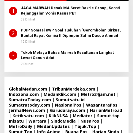
JAGA MARWAH Desak MA Seret Bakrie Group, Soroti
1
Kejanggalan Vonis Kasus PET
38 Dilihat
PDIP Somasi KWP Soal Tuduhan ‘Gerombolan Sirkus’,
2
Buntut Rapat Komisi II Dipimpin Sufmi Dasco Ahmad
12 Dilihat
Tokoh Melayu Bahas Marwah Kesultanan Langkat
3
Lewat Qanun Adat
7 Dilihat
GlobalMedan.com
|
TribunMerdeka.com
|
Indozona.com
|
MedanKlik.com
|
Metro24jam.net
|
SumatraToday.com
|
Sumutsatu.id
|
Sumatratoday.com
|
NasionalPos
|
WasantaraPos
|
JermalNews.com
|
Garudaraya.com
|
HarianMetro.id
|
Ketiksatu.com
|
KlikNUSA
|
Mediator
|
Sumut.top
|
Inisatu
|
Wartara
|
SindoMedia
|
NusaPos
|
MetroDaily
|
MedanUpdates
|
Tajuk.Top
|
Sumut.Top
|
Info Anime
|
Buana Pos
|
Harian Sindo
|