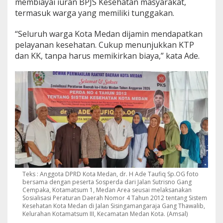
membiayai iuran BPJS Kesehatan masyarakat,
a
termasuk warga yang memiliki tunggakan.
t
i
“Seluruh warga Kota Medan dijamin mendapatkan
s
pelayanan kesehatan. Cukup menunjukkan KTP
dan KK, tanpa harus memikirkan biaya,” kata Ade.
Teks : Anggota DPRD Kota Medan, dr. H Ade Taufiq Sp.OG foto
bersama dengan peserta Sosperda dari Jalan Sutrisno Gang
Cempaka, Kotamatsum 1, Medan Area seusai melaksanakan
Sosialisasi Peraturan Daerah Nomor 4 Tahun 2012 tentang Sistem
Kesehatan Kota Medan di Jalan Sisingamangaraja Gang Thawalib,
Kelurahan Kotamatsum III, Kecamatan Medan Kota. (Amsal)