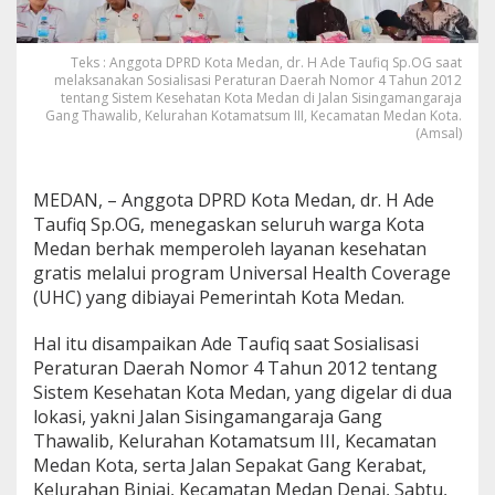
d
e
T
Teks : Anggota DPRD Kota Medan, dr. H Ade Taufiq Sp.OG saat
a
melaksanakan Sosialisasi Peraturan Daerah Nomor 4 Tahun 2012
u
tentang Sistem Kesehatan Kota Medan di Jalan Sisingamangaraja
f
Gang Thawalib, Kelurahan Kotamatsum III, Kecamatan Medan Kota.
i
(Amsal)
q
:
W
MEDAN, – Anggota DPRD Kota Medan, dr. H Ade
a
Taufiq Sp.OG, menegaskan seluruh warga Kota
r
Medan berhak memperoleh layanan kesehatan
g
gratis melalui program Universal Health Coverage
a
M
(UHC) yang dibiayai Pemerintah Kota Medan.
e
d
Hal itu disampaikan Ade Taufiq saat Sosialisasi
a
Peraturan Daerah Nomor 4 Tahun 2012 tentang
n
Sistem Kesehatan Kota Medan, yang digelar di dua
C
u
lokasi, yakni Jalan Sisingamangaraja Gang
k
Thawalib, Kelurahan Kotamatsum III, Kecamatan
u
Medan Kota, serta Jalan Sepakat Gang Kerabat,
p
Kelurahan Binjai, Kecamatan Medan Denai, Sabtu,
T