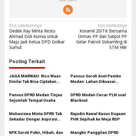
N
Pos sebelumnya
Pos berikutnya
Dedek Ray Minta Restu
Koramil 20/TK Bersama
a
Ahmad Doli Kurnia untuk
Ormas PP dan Satpol PP
Maju Jadi Ketua DPD Golkar
Gelar Patroli Siskamling di
v
Sumut
STM Hilir
i
g
Posting Terkait
a
s
JAGA MARWAH: Rico Waas
Pansus Soroti Aset Pemko
Dinilai Tak Bisa Ciptakan
Medan: Lahan Dikuasai
i
Kerukunan, DPRD Medan
Warga, Mobil Mangkrak
Jangan Bungkam
p
Pansus DPRD Medan Tinjau
DPRD Medan Cecar PLN soal
Sejumlah Tempat Usaha
Blackout
o
s
Mahasiswa Minta DPRD Tak
Rajudin Kawal Kasus Dugaan
Sekadar Dengar Aspirasi
PHK Sepihak ke Meja RDP
Tapi Aksi
KPK Soroti Pokir, Hibah, dan
Mangkir Panggilan DPRD