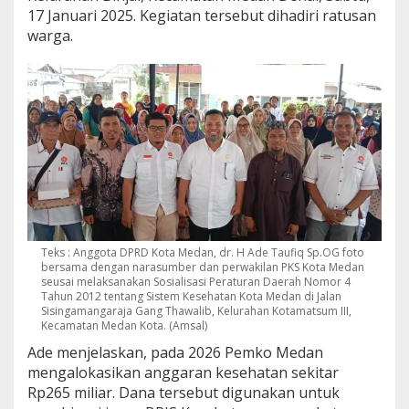
u
17 Januari 2025. Kegiatan tersebut dihadiri ratusan
n
warga.
j
u
k
k
a
n
K
T
P
u
n
t
u
Teks : Anggota DPRD Kota Medan, dr. H Ade Taufiq Sp.OG foto
k
bersama dengan narasumber dan perwakilan PKS Kota Medan
B
seusai melaksanakan Sosialisasi Peraturan Daerah Nomor 4
e
Tahun 2012 tentang Sistem Kesehatan Kota Medan di Jalan
r
Sisingamangaraja Gang Thawalib, Kelurahan Kotamatsum III,
o
Kecamatan Medan Kota. (Amsal)
b
Ade menjelaskan, pada 2026 Pemko Medan
a
mengalokasikan anggaran kesehatan sekitar
t
G
Rp265 miliar. Dana tersebut digunakan untuk
r