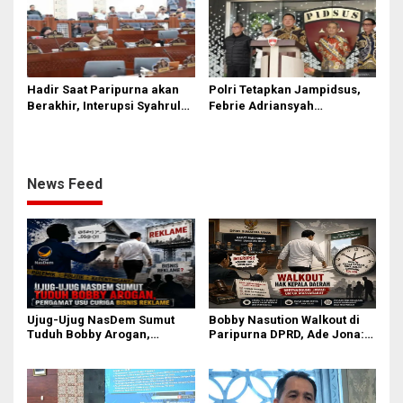
Hadir Saat Paripurna akan
Polri Tetapkan Jampidsus,
Berakhir, Interupsi Syahrul
Febrie Adriansyah
DPRD Sumut ‘Tak Diakui’
Tersangka Korupsi
Fraksi PDIP
News Feed
Ujug-Ujug NasDem Sumut
Bobby Nasution Walkout di
Tuduh Bobby Arogan,
Paripurna DPRD, Ade Jona:
Pengamat USU Curiga Bisnis
Waktu Kepala Daerah Tak
Reklame
Boleh Terbuang Sia-sia