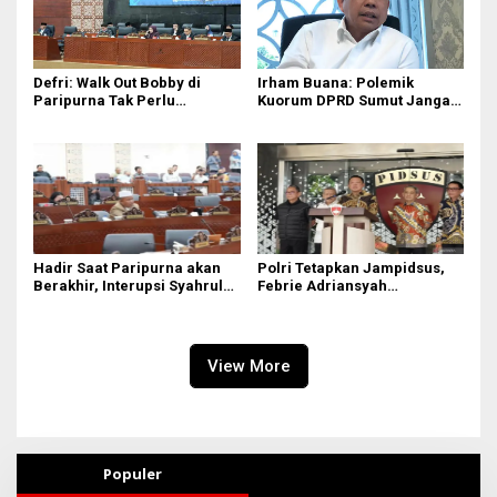
Defri: Walk Out Bobby di
Irham Buana: Polemik
Paripurna Tak Perlu
Kuorum DPRD Sumut Jangan
Dipersoalkan, Sudah Sesuai
Seret Gubernur, Ini Dinamika
Kourum
Internal
Hadir Saat Paripurna akan
Polri Tetapkan Jampidsus,
Berakhir, Interupsi Syahrul
Febrie Adriansyah
DPRD Sumut ‘Tak Diakui’
Tersangka Korupsi
Fraksi PDIP
View More
Populer