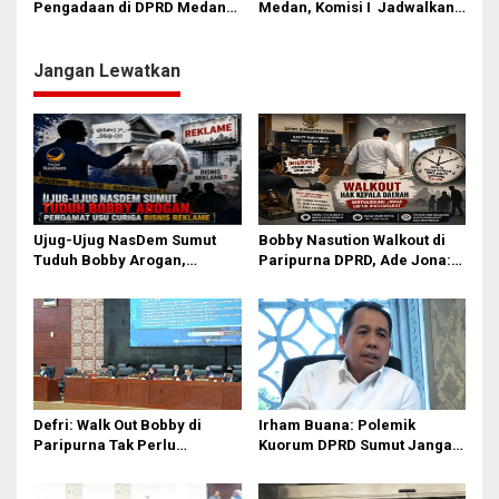
Pengadaan di DPRD Medan:
Medan, Komisi I Jadwalkan
Jangan Sampai Pemenang
Ulang Pemanggilan Camat
Tender Sudah Diatur Sejak
Medan Sunggal
Awal
Jangan Lewatkan
Ujug-Ujug NasDem Sumut
Bobby Nasution Walkout di
Tuduh Bobby Arogan,
Paripurna DPRD, Ade Jona:
Pengamat USU Curiga Bisnis
Waktu Kepala Daerah Tak
Reklame
Boleh Terbuang Sia-sia
Defri: Walk Out Bobby di
Irham Buana: Polemik
Paripurna Tak Perlu
Kuorum DPRD Sumut Jangan
Dipersoalkan, Sudah Sesuai
Seret Gubernur, Ini Dinamika
Kourum
Internal