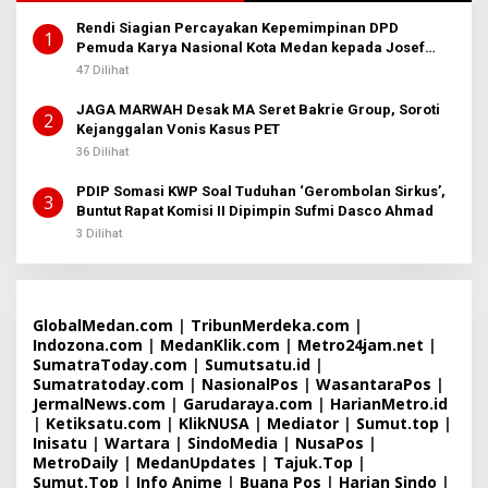
Rendi Siagian Percayakan Kepemimpinan DPD
1
Pemuda Karya Nasional Kota Medan kepada Josef
Sembiring
47 Dilihat
JAGA MARWAH Desak MA Seret Bakrie Group, Soroti
2
Kejanggalan Vonis Kasus PET
36 Dilihat
PDIP Somasi KWP Soal Tuduhan ‘Gerombolan Sirkus’,
3
Buntut Rapat Komisi II Dipimpin Sufmi Dasco Ahmad
3 Dilihat
GlobalMedan.com
|
TribunMerdeka.com
|
Indozona.com
|
MedanKlik.com
|
Metro24jam.net
|
SumatraToday.com
|
Sumutsatu.id
|
Sumatratoday.com
|
NasionalPos
|
WasantaraPos
|
JermalNews.com
|
Garudaraya.com
|
HarianMetro.id
|
Ketiksatu.com
|
KlikNUSA
|
Mediator
|
Sumut.top
|
Inisatu
|
Wartara
|
SindoMedia
|
NusaPos
|
MetroDaily
|
MedanUpdates
|
Tajuk.Top
|
Sumut.Top
|
Info Anime
|
Buana Pos
|
Harian Sindo
|