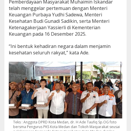
Pemberdayaan Masyarakat Muhaimin Iskandar
telah menggelar pertemuan dengan Menteri
Keuangan Purbaya Yudhi Sadewa, Menteri
Kesehatan Budi Gunadi Sadikin, serta Menteri
Ketenagakerjaan Yassierli di Kementerian
Keuangan pada 16 Desember 2025.
“Ini bentuk kehadiran negara dalam menjamin
kesehatan seluruh rakyat,” kata Ade.
Teks : Anggota DPRD Kota Medan, dr. H Ade Taufiq Sp.OG foto
bersma Pengurus PKS Kota Medan dan Tokoh Masyarakat seusai