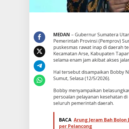
s
R
a
w
a
t
MEDAN
– Gubernur Sumatera Uta
I
n
Pemerintah Provinsi (Pemprov) S
a
puskesmas rawat inap di daerah ter
p
Kecamatan Arse, Kabupaten Tapanul
u
selama enam jam akibat akses jalan
n
t
u
Hal tersebut disampaikan Bobby N
k
Sumut, Selasa (12/5/2026).
D
a
Bobby menyampaikan belasungkaw
e
persoalan pelayanan kesehatan di 
r
a
seluruh pemerintah daerah.
h
T
e
BACA
Arung Jeram Bah Bolon J
r
per Pelancong
p