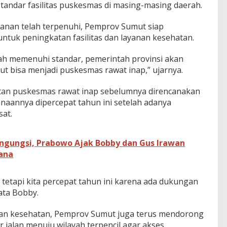
andar fasilitas puskesmas di masing-masing daerah.
yanan telah terpenuhi, Pemprov Sumut siap
uk peningkatan fasilitas dan layanan kesehatan.
dah memenuhi standar, pemerintah provinsi akan
 bisa menjadi puskesmas rawat inap,” ujarnya.
an puskesmas rawat inap sebelumnya direncanakan
naannya dipercepat tahun ini setelah adanya
at.
ngungsi, Prabowo Ajak Bobby dan Gus Irawan
cana
 tetapi kita percepat tahun ini karena ada dukungan
ata Bobby.
nan kesehatan, Pemprov Sumut juga terus mendorong
r jalan menuju wilayah terpencil agar akses