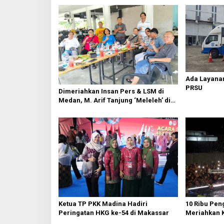
Ada Layanan
PRSU
Dimeriahkan Insan Pers & LSM di
Medan, M. Arif Tanjung ‘Meleleh’ di
Momen Miladnya
Ketua TP PKK Madina Hadiri
10 Ribu Pen
Peringatan HKG ke-54 di Makassar
Meriahkan 