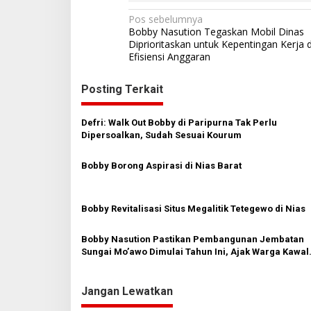
N
Pos sebelumnya
Bobby Nasution Tegaskan Mobil Dinas
a
Diprioritaskan untuk Kepentingan Kerja 
Efisiensi Anggaran
v
i
Posting Terkait
g
a
Defri: Walk Out Bobby di Paripurna Tak Perlu
s
Dipersoalkan, Sudah Sesuai Kourum
i
Bobby Borong Aspirasi di Nias Barat
p
o
Bobby Revitalisasi Situs Megalitik Tetegewo di Nias
s
Bobby Nasution Pastikan Pembangunan Jembatan
Sungai Mo’awo Dimulai Tahun Ini, Ajak Warga Kawal
Bersama
Jangan Lewatkan