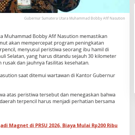
Gubernur Sumatera Utara Muhammad Bobby Afif Nasution
ra Muhammad Bobby Afif Nasution memastikan
umut akan mempercepat program peningkatan
pencil, menyusul peristiwa seorang ibu hamil di
i Selatan, yang harus ditandu sejauh 30 kilometer
 rusak dan jauhnya fasilitas kesehatan.
asution saat ditemui wartawan di Kantor Gubernur
a atas peristiwa tersebut dan menegaskan bahwa
daerah terpencil harus menjadi perhatian bersama
adi Magnet di PRSU 2026, Biaya Mulai Rp200 Ribu