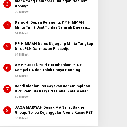
Siapa Yang Gembosi Hubungan NasDem-
3
Bobby?
79 Dilihat
Demo di Depan Kejagung, PP HIMMAH
4
Minta Tim 9 Usut Tuntas Seluruh Dugaan
Kasus Febrie Adriansyah
64 Dilihat
PP HIMMAH Demo Kejagung Minta Tangkap
5
Dirut PLN Darmawan Prasodjo
64 Dilihat
AMPP Desak Polri Pertahankan PTDH
6
Kompol DK dan Tolak Upaya Banding
63 Dilihat
Rendi Siagian Percayakan Kepemimpinan
7
DPD Pemuda Karya Nasional Kota Medan
kepada Josef Sembiring
47 Dilihat
JAGA MARWAH Desak MA Seret Bakrie
8
Group, Soroti Kejanggalan Vonis Kasus PET
36 Dilihat