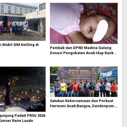
 Mobil SIM Keliling di
Pemkab dan DPRD Madina Galang
Donasi Pengobatan Anak Idap Kanker
Mata
Satukan Kebersamaan dan Perkuat
Harmoni Anak Bangsa, Dandenpom
I/5 Medan Gelar Nobar Piala Dunia
gunjung Padati PRSU 2026
Bersama Masyarakat Belawan
Konser Raim Laode