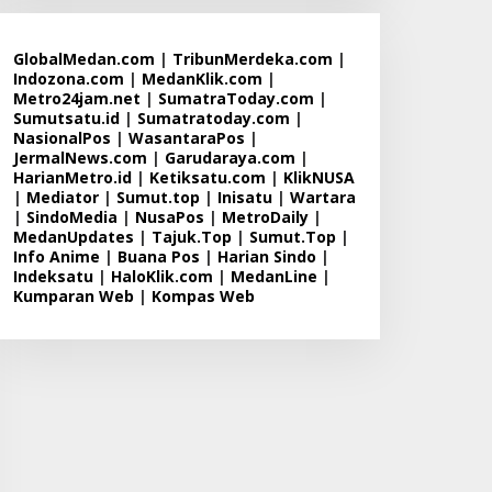
GlobalMedan.com
|
TribunMerdeka.com
|
Indozona.com
|
MedanKlik.com
|
Metro24jam.net
|
SumatraToday.com
|
Sumutsatu.id
|
Sumatratoday.com
|
NasionalPos
|
WasantaraPos
|
JermalNews.com
|
Garudaraya.com
|
HarianMetro.id
|
Ketiksatu.com
|
KlikNUSA
|
Mediator
|
Sumut.top
|
Inisatu
|
Wartara
|
SindoMedia
|
NusaPos
|
MetroDaily
|
MedanUpdates
|
Tajuk.Top
|
Sumut.Top
|
Info Anime
|
Buana Pos
|
Harian Sindo
|
Indeksatu
|
HaloKlik.com
|
MedanLine
|
Kumparan Web
|
Kompas Web