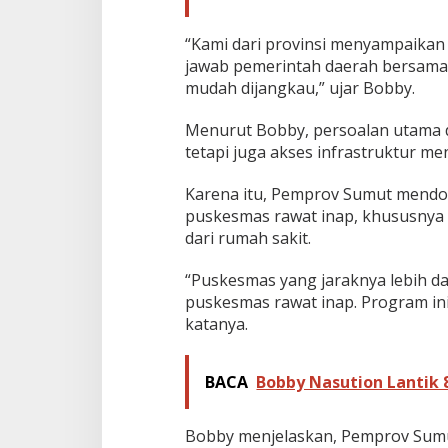
e
n
“Kami dari provinsi menyampaikan 
c
jawab pemerintah daerah bersama 
i
mudah dijangkau,” ujar Bobby.
l
d
i
Menurut Bobby, persoalan utama di
S
tetapi juga akses infrastruktur m
u
m
Karena itu, Pemprov Sumut mendo
u
t
puskesmas rawat inap, khususnya di
dari rumah sakit.
“Puskesmas yang jaraknya lebih dar
puskesmas rawat inap. Program ini 
katanya.
BACA
Bobby Nasution Lantik 8
Bobby menjelaskan, Pemprov Sumu