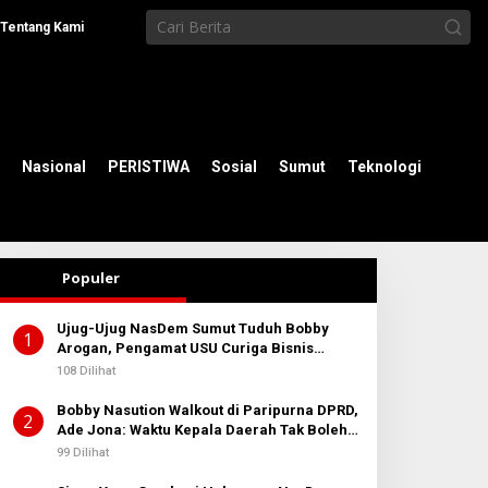
Tentang Kami
Nasional
PERISTIWA
Sosial
Sumut
Teknologi
Populer
Ujug-Ujug NasDem Sumut Tuduh Bobby
1
Arogan, Pengamat USU Curiga Bisnis
Reklame
108 Dilihat
Bobby Nasution Walkout di Paripurna DPRD,
2
Ade Jona: Waktu Kepala Daerah Tak Boleh
Terbuang Sia-sia
99 Dilihat