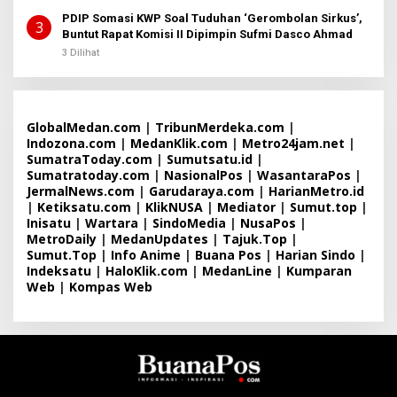
PDIP Somasi KWP Soal Tuduhan ‘Gerombolan Sirkus’,
3
Buntut Rapat Komisi II Dipimpin Sufmi Dasco Ahmad
3 Dilihat
GlobalMedan.com
|
TribunMerdeka.com
|
Indozona.com
|
MedanKlik.com
|
Metro24jam.net
|
SumatraToday.com
|
Sumutsatu.id
|
Sumatratoday.com
|
NasionalPos
|
WasantaraPos
|
JermalNews.com
|
Garudaraya.com
|
HarianMetro.id
|
Ketiksatu.com
|
KlikNUSA
|
Mediator
|
Sumut.top
|
Inisatu
|
Wartara
|
SindoMedia
|
NusaPos
|
MetroDaily
|
MedanUpdates
|
Tajuk.Top
|
Sumut.Top
|
Info Anime
|
Buana Pos
|
Harian Sindo
|
Indeksatu
|
HaloKlik.com
|
MedanLine
|
Kumparan
Web
|
Kompas Web