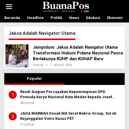
L
e
w
a
Beranda
Headline
Politik
News
Edukasi
Ekonomi
t
i
Jaksa Adalah Navigator Utama
k
e
k
Jampidum: Jaksa Adalah Navigator Utama
o
Transformasi Hukum Pidana Nasional Pasca
n
Berlakunya KUHP dan KUHAP Baru
t
e
Hukum
|
7 Januari 2026
O
n
L
E
H
Populer
A
D
M
Rendi Siagian Percayakan Kepemimpinan DPD
I
1
Pemuda Karya Nasional Kota Medan kepada Josef
N
B
Sembiring
48 Dilihat
E
R
JAGA MARWAH Desak MA Seret Bakrie Group, Soroti
I
2
T
Kejanggalan Vonis Kasus PET
A
37 Dilihat