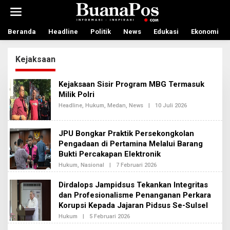
L
e
w
a
Beranda
Headline
Politik
News
Edukasi
Ekonomi
t
i
Kejaksaan
k
e
k
Kejaksaan Sisir Program MBG Termasuk
o
Milik Polri
n
t
Headline
,
Hukum
,
Medan
,
News
|
10 Juli 2026
O
L
e
E
n
H
JPU Bongkar Praktik Persekongkolan
R
E
Pengadaan di Pertamina Melalui Barang
D
Bukti Percakapan Elektronik
A
K
Hukum
,
Nasional
|
7 Februari 2026
O
S
L
I
E
Dirdalops Jampidsus Tekankan Integritas
2
H
dan Profesionalisme Penanganan Perkara
R
E
Korupsi Kepada Jajaran Pidsus Se-Sulsel
D
A
Hukum
|
5 Februari 2026
O
K
L
S