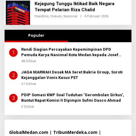
E
Kejagung Tunggu Iktikad Baik Negara
I
H
2
Tempat Pelarian Riza Chalid
R
E
Headline
,
Hukum
,
Nasional
|
4 Februari 2026
O
D
L
A
E
K
H
S
R
Populer
I
E
2
D
A
Rendi Siagian Percayakan Kepemimpinan DPD
K
1
Pemuda Karya Nasional Kota Medan kepada Josef
S
I
Sembiring
48 Dilihat
2
JAGA MARWAH Desak MA Seret Bakrie Group, Soroti
2
Kejanggalan Vonis Kasus PET
37 Dilihat
PDIP Somasi KWP Soal Tuduhan ‘Gerombolan Sirkus’,
3
Buntut Rapat Komisi II Dipimpin Sufmi Dasco Ahmad
3 Dilihat
GlobalMedan.com
|
TribunMerdeka.com
|