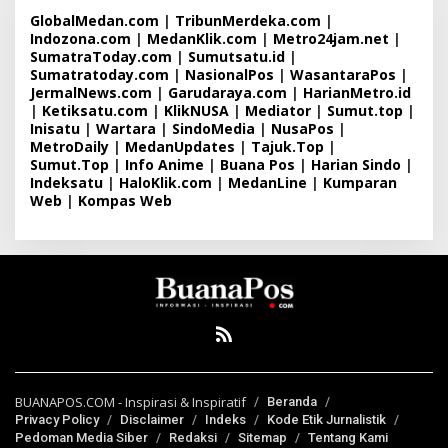
GlobalMedan.com
|
TribunMerdeka.com
|
Indozona.com
|
MedanKlik.com
|
Metro24jam.net
|
SumatraToday.com
|
Sumutsatu.id
|
Sumatratoday.com
|
NasionalPos
|
WasantaraPos
|
JermalNews.com
|
Garudaraya.com
|
HarianMetro.id
|
Ketiksatu.com
|
KlikNUSA
|
Mediator
|
Sumut.top
|
Inisatu
|
Wartara
|
SindoMedia
|
NusaPos
|
MetroDaily
|
MedanUpdates
|
Tajuk.Top
|
Sumut.Top
|
Info Anime
|
Buana Pos
|
Harian Sindo
|
Indeksatu
|
HaloKlik.com
|
MedanLine
|
Kumparan
Web
|
Kompas Web
BUANAPOS.COM - Inspirasi & Inspiratif
Beranda
Privacy Policy
Disclaimer
Indeks
Kode Etik Jurnalistik
Pedoman Media Siber
Redaksi
Sitemap
Tentang Kami