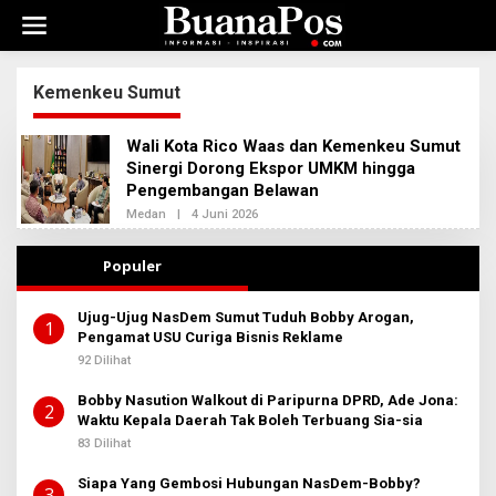
L
e
w
a
t
Kemenkeu Sumut
i
k
Wali Kota Rico Waas dan Kemenkeu Sumut
e
k
Sinergi Dorong Ekspor UMKM hingga
o
Pengembangan Belawan
n
Medan
|
4 Juni 2026
O
t
L
e
E
H
Populer
n
R
E
D
Ujug-Ujug NasDem Sumut Tuduh Bobby Arogan,
A
1
Pengamat USU Curiga Bisnis Reklame
K
S
92 Dilihat
I
2
Bobby Nasution Walkout di Paripurna DPRD, Ade Jona:
2
Waktu Kepala Daerah Tak Boleh Terbuang Sia-sia
83 Dilihat
Siapa Yang Gembosi Hubungan NasDem-Bobby?
3