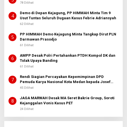
78 Dilihat
Demo di Depan Kejagung, PP HIMMAH Minta Tim 9
4
Usut Tuntas Seluruh Dugaan Kasus Febrie Adriansyah
62 Dilihat
PP HIMMAH Demo Kejagung Minta Tangkap Dirut PLN
5
Darmawan Prasodjo
61 Dilihat
AMPP Desak Polri Pertahankan PTDH Kompol DK dan
6
Tolak Upaya Banding
61 Dilihat
Rendi Siagian Percayakan Kepemimpinan DPD
7
Pemuda Karya Nasional Kota Medan kepada Josef
Sembiring
45 Dilihat
JAGA MARWAH Desak MA Seret Bakrie Group, Soroti
8
Kejanggalan Vonis Kasus PET
24 Dilihat