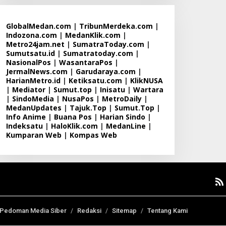
GlobalMedan.com
|
TribunMerdeka.com
|
Indozona.com
|
MedanKlik.com
|
Metro24jam.net
|
SumatraToday.com
|
Sumutsatu.id
|
Sumatratoday.com
|
NasionalPos
|
WasantaraPos
|
JermalNews.com
|
Garudaraya.com
|
HarianMetro.id
|
Ketiksatu.com
|
KlikNUSA
|
Mediator
|
Sumut.top
|
Inisatu
|
Wartara
|
SindoMedia
|
NusaPos
|
MetroDaily
|
MedanUpdates
|
Tajuk.Top
|
Sumut.Top
|
Info Anime
|
Buana Pos
|
Harian Sindo
|
Indeksatu
|
HaloKlik.com
|
MedanLine
|
Kumparan Web
|
Kompas Web
Pedoman Media Siber
Redaksi
Sitemap
Tentang Kami