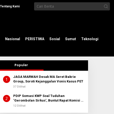
Tentang Kami
Nasional
PERISTIWA
Sosial
Sumut
Teknologi
Populer
JAGA MARWAH Desak MA Seret Bakrie
1
Group, Soroti Kejanggalan Vonis Kasus PET
37 Dilihat
PDIP Somasi KWP Soal Tuduhan
2
‘Gerombolan Sirkus’, Buntut Rapat Komisi II
Dipimpin Sufmi Dasco Ahmad
12 Dilihat