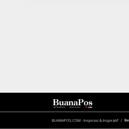
S
I
2
BUANAPOS.COM - Inspirasi & Inspiratif
Be