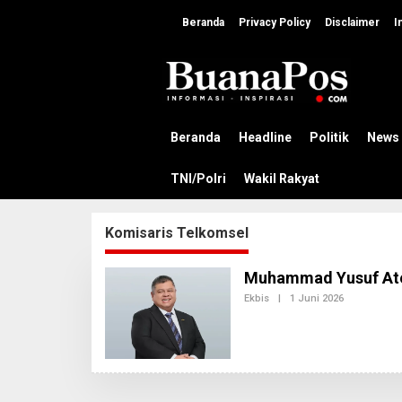
L
e
Beranda
Privacy Policy
Disclaimer
I
w
a
t
i
k
e
k
Beranda
Headline
Politik
News
o
n
TNI/Polri
Wakil Rakyat
t
e
n
Komisaris Telkomsel
Muhammad Yusuf Ate
Ekbis
|
1 Juni 2026
O
L
E
H
R
E
D
A
K