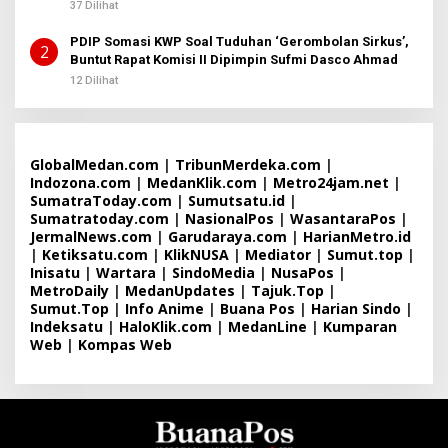
37 Dilihat
2
PDIP Somasi KWP Soal Tuduhan ‘Gerombolan Sirkus’,
2
Buntut Rapat Komisi II Dipimpin Sufmi Dasco Ahmad
12 Dilihat
GlobalMedan.com
|
TribunMerdeka.com
|
Indozona.com
|
MedanKlik.com
|
Metro24jam.net
|
SumatraToday.com
|
Sumutsatu.id
|
Sumatratoday.com
|
NasionalPos
|
WasantaraPos
|
JermalNews.com
|
Garudaraya.com
|
HarianMetro.id
|
Ketiksatu.com
|
KlikNUSA
|
Mediator
|
Sumut.top
|
Inisatu
|
Wartara
|
SindoMedia
|
NusaPos
|
MetroDaily
|
MedanUpdates
|
Tajuk.Top
|
Sumut.Top
|
Info Anime
|
Buana Pos
|
Harian Sindo
|
Indeksatu
|
HaloKlik.com
|
MedanLine
|
Kumparan
Web
|
Kompas Web