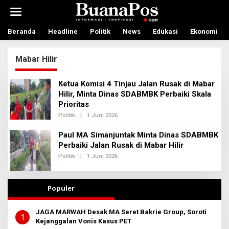
L
e
w
a
Beranda
Headline
Politik
News
Edukasi
Ekonomi
t
i
Mabar Hilir
k
e
k
Ketua Komisi 4 Tinjau Jalan Rusak di Mabar
o
Hilir, Minta Dinas SDABMBK Perbaiki Skala
n
Prioritas
t
e
Politik
|
1 Juni 2026
O
n
L
E
Paul MA Simanjuntak Minta Dinas SDABMBK
H
Perbaiki Jalan Rusak di Mabar Hilir
R
E
Politik
|
1 Juni 2026
O
D
L
A
E
K
H
S
R
Populer
I
E
2
D
A
JAGA MARWAH Desak MA Seret Bakrie Group, Soroti
K
1
Kejanggalan Vonis Kasus PET
S
I