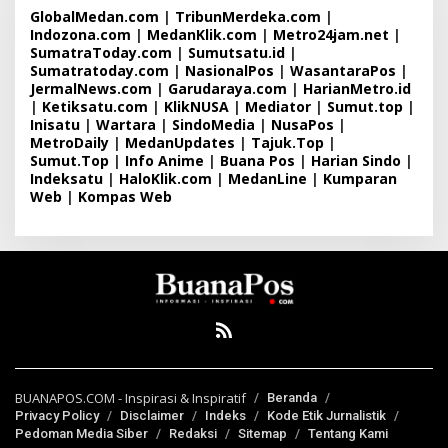
GlobalMedan.com
|
TribunMerdeka.com
|
Indozona.com
|
MedanKlik.com
|
Metro24jam.net
|
SumatraToday.com
|
Sumutsatu.id
|
Sumatratoday.com
|
NasionalPos
|
WasantaraPos
|
JermalNews.com
|
Garudaraya.com
|
HarianMetro.id
|
Ketiksatu.com
|
KlikNUSA
|
Mediator
|
Sumut.top
|
Inisatu
|
Wartara
|
SindoMedia
|
NusaPos
|
MetroDaily
|
MedanUpdates
|
Tajuk.Top
|
Sumut.Top
|
Info Anime
|
Buana Pos
|
Harian Sindo
|
Indeksatu
|
HaloKlik.com
|
MedanLine
|
Kumparan
Web
|
Kompas Web
BUANAPOS.COM - Inspirasi & Inspiratif
Beranda
Privacy Policy
Disclaimer
Indeks
Kode Etik Jurnalistik
Pedoman Media Siber
Redaksi
Sitemap
Tentang Kami