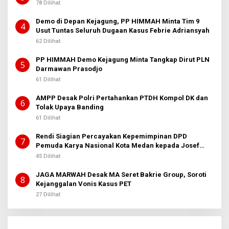
78 Dilihat
Demo di Depan Kejagung, PP HIMMAH Minta Tim 9
4
Usut Tuntas Seluruh Dugaan Kasus Febrie Adriansyah
62 Dilihat
PP HIMMAH Demo Kejagung Minta Tangkap Dirut PLN
5
Darmawan Prasodjo
61 Dilihat
AMPP Desak Polri Pertahankan PTDH Kompol DK dan
6
Tolak Upaya Banding
61 Dilihat
Rendi Siagian Percayakan Kepemimpinan DPD
7
Pemuda Karya Nasional Kota Medan kepada Josef
Sembiring
45 Dilihat
JAGA MARWAH Desak MA Seret Bakrie Group, Soroti
8
Kejanggalan Vonis Kasus PET
27 Dilihat