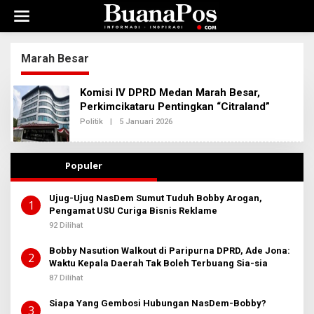
L
e
w
a
t
Marah Besar
i
k
Komisi IV DPRD Medan Marah Besar,
e
k
Perkimcikataru Pentingkan “Citraland”
o
Politik
|
5 Januari 2026
O
n
L
E
t
H
e
R
Populer
n
E
D
A
Ujug-Ujug NasDem Sumut Tuduh Bobby Arogan,
K
1
Pengamat USU Curiga Bisnis Reklame
S
I
92 Dilihat
2
Bobby Nasution Walkout di Paripurna DPRD, Ade Jona:
2
Waktu Kepala Daerah Tak Boleh Terbuang Sia-sia
87 Dilihat
Siapa Yang Gembosi Hubungan NasDem-Bobby?
3