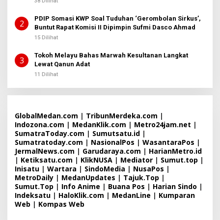
38 Dilihat
2
PDIP Somasi KWP Soal Tuduhan ‘Gerombolan Sirkus’,
2
Buntut Rapat Komisi II Dipimpin Sufmi Dasco Ahmad
15 Dilihat
Tokoh Melayu Bahas Marwah Kesultanan Langkat
3
Lewat Qanun Adat
11 Dilihat
GlobalMedan.com
|
TribunMerdeka.com
|
Indozona.com
|
MedanKlik.com
|
Metro24jam.net
|
SumatraToday.com
|
Sumutsatu.id
|
Sumatratoday.com
|
NasionalPos
|
WasantaraPos
|
JermalNews.com
|
Garudaraya.com
|
HarianMetro.id
|
Ketiksatu.com
|
KlikNUSA
|
Mediator
|
Sumut.top
|
Inisatu
|
Wartara
|
SindoMedia
|
NusaPos
|
MetroDaily
|
MedanUpdates
|
Tajuk.Top
|
Sumut.Top
|
Info Anime
|
Buana Pos
|
Harian Sindo
|
Indeksatu
|
HaloKlik.com
|
MedanLine
|
Kumparan
Web
|
Kompas Web