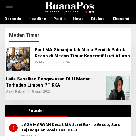
L
e
w
a
Beranda
Headline
Politik
News
Edukasi
Ekonomi
t
i
Medan Timur
k
e
k
Paul MA Simanjuntak Minta Pemilik Pabrik
o
Kecap di Medan Timur Koperatif Ikuti Aturan
n
t
Politik
|
3 Juni 2026
O
L
e
E
n
H
Laila Sesalkan Pengawasan DLH Medan
R
E
Terhadap Limbah PT KKA
D
Wakil Rakyat
|
8 April 2026
O
A
L
K
E
S
H
I
R
2
Populer
E
D
A
JAGA MARWAH Desak MA Seret Bakrie Group, Soroti
K
1
Kejanggalan Vonis Kasus PET
S
I