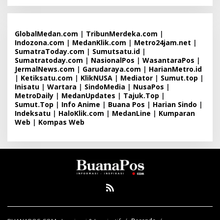
GlobalMedan.com
|
TribunMerdeka.com
|
Indozona.com
|
MedanKlik.com
|
Metro24jam.net
|
SumatraToday.com
|
Sumutsatu.id
|
Sumatratoday.com
|
NasionalPos
|
WasantaraPos
|
JermalNews.com
|
Garudaraya.com
|
HarianMetro.id
|
Ketiksatu.com
|
KlikNUSA
|
Mediator
|
Sumut.top
|
Inisatu
|
Wartara
|
SindoMedia
|
NusaPos
|
MetroDaily
|
MedanUpdates
|
Tajuk.Top
|
Sumut.Top
|
Info Anime
|
Buana Pos
|
Harian Sindo
|
Indeksatu
|
HaloKlik.com
|
MedanLine
|
Kumparan
Web
|
Kompas Web