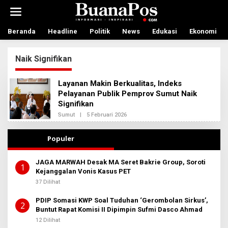
L
e
w
a
Beranda
Headline
Politik
News
Edukasi
Ekonomi
t
i
Naik Signifikan
k
e
k
Layanan Makin Berkualitas, Indeks
o
Pelayanan Publik Pemprov Sumut Naik
n
Signifikan
t
e
Sumut
|
5 Februari 2026
O
n
L
E
H
Populer
R
E
D
JAGA MARWAH Desak MA Seret Bakrie Group, Soroti
A
1
Kejanggalan Vonis Kasus PET
K
S
37 Dilihat
I
2
PDIP Somasi KWP Soal Tuduhan ‘Gerombolan Sirkus’,
2
Buntut Rapat Komisi II Dipimpin Sufmi Dasco Ahmad
12 Dilihat