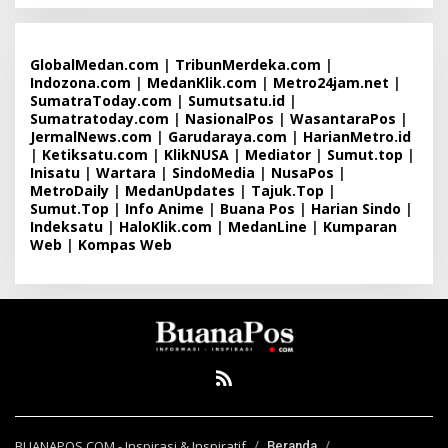
GlobalMedan.com
|
TribunMerdeka.com
|
Indozona.com
|
MedanKlik.com
|
Metro24jam.net
|
SumatraToday.com
|
Sumutsatu.id
|
Sumatratoday.com
|
NasionalPos
|
WasantaraPos
|
JermalNews.com
|
Garudaraya.com
|
HarianMetro.id
|
Ketiksatu.com
|
KlikNUSA
|
Mediator
|
Sumut.top
|
Inisatu
|
Wartara
|
SindoMedia
|
NusaPos
|
MetroDaily
|
MedanUpdates
|
Tajuk.Top
|
Sumut.Top
|
Info Anime
|
Buana Pos
|
Harian Sindo
|
Indeksatu
|
HaloKlik.com
|
MedanLine
|
Kumparan
Web
|
Kompas Web
BUANAPOS.COM - Inspirasi & Inspiratif
Beranda