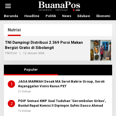
L
e
w
a
Beranda
Headline
Politik
News
Edukasi
Ekonomi
t
i
Nutrisi
k
e
k
TNI Dampingi Distribusi 2.369 Porsi Makan
o
Bergizi Gratis di Sibolangit
n
t
TNI/Polri
|
12 Januari 2026
O
L
e
E
n
H
A
Populer
D
M
I
JAGA MARWAH Desak MA Seret Bakrie Group, Soroti
N
1
Kejanggalan Vonis Kasus PET
B
E
37 Dilihat
R
I
T
PDIP Somasi KWP Soal Tuduhan ‘Gerombolan Sirkus’,
2
A
Buntut Rapat Komisi II Dipimpin Sufmi Dasco Ahmad
12 Dilihat