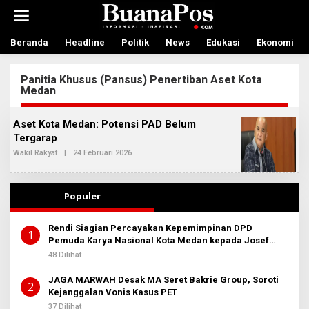
L
e
w
a
Beranda
Headline
Politik
News
Edukasi
Ekonomi
t
i
Panitia Khusus (Pansus) Penertiban Aset Kota
k
Medan
e
k
o
Aset Kota Medan: Potensi PAD Belum
n
Tergarap
t
e
Wakil Rakyat
|
24 Februari 2026
O
L
n
E
H
R
Populer
E
D
A
Rendi Siagian Percayakan Kepemimpinan DPD
K
1
Pemuda Karya Nasional Kota Medan kepada Josef
S
I
Sembiring
48 Dilihat
2
JAGA MARWAH Desak MA Seret Bakrie Group, Soroti
2
Kejanggalan Vonis Kasus PET
37 Dilihat