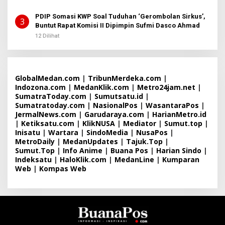
PDIP Somasi KWP Soal Tuduhan ‘Gerombolan Sirkus’,
3
Buntut Rapat Komisi II Dipimpin Sufmi Dasco Ahmad
12 Dilihat
GlobalMedan.com
|
TribunMerdeka.com
|
Indozona.com
|
MedanKlik.com
|
Metro24jam.net
|
SumatraToday.com
|
Sumutsatu.id
|
Sumatratoday.com
|
NasionalPos
|
WasantaraPos
|
JermalNews.com
|
Garudaraya.com
|
HarianMetro.id
|
Ketiksatu.com
|
KlikNUSA
|
Mediator
|
Sumut.top
|
Inisatu
|
Wartara
|
SindoMedia
|
NusaPos
|
MetroDaily
|
MedanUpdates
|
Tajuk.Top
|
Sumut.Top
|
Info Anime
|
Buana Pos
|
Harian Sindo
|
Indeksatu
|
HaloKlik.com
|
MedanLine
|
Kumparan
Web
|
Kompas Web