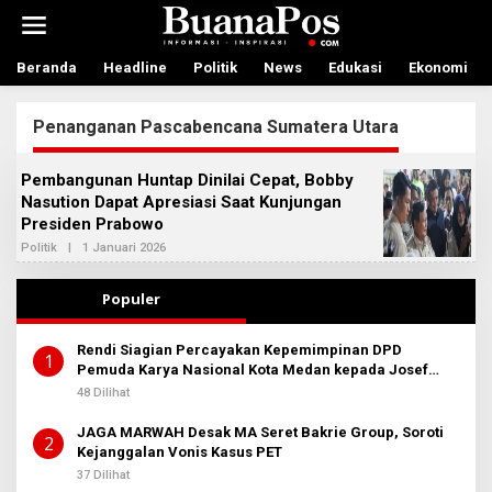
L
e
w
a
Beranda
Headline
Politik
News
Edukasi
Ekonomi
t
i
Penanganan Pascabencana Sumatera Utara
k
e
k
Pembangunan Huntap Dinilai Cepat, Bobby
o
Nasution Dapat Apresiasi Saat Kunjungan
n
Presiden Prabowo
t
e
Politik
|
1 Januari 2026
O
n
L
E
H
Populer
A
D
M
Rendi Siagian Percayakan Kepemimpinan DPD
I
1
Pemuda Karya Nasional Kota Medan kepada Josef
N
B
Sembiring
48 Dilihat
E
R
JAGA MARWAH Desak MA Seret Bakrie Group, Soroti
I
2
T
Kejanggalan Vonis Kasus PET
A
37 Dilihat