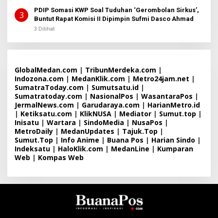
PDIP Somasi KWP Soal Tuduhan ‘Gerombolan Sirkus’,
3
Buntut Rapat Komisi II Dipimpin Sufmi Dasco Ahmad
3 Dilihat
GlobalMedan.com
|
TribunMerdeka.com
|
Indozona.com
|
MedanKlik.com
|
Metro24jam.net
|
SumatraToday.com
|
Sumutsatu.id
|
Sumatratoday.com
|
NasionalPos
|
WasantaraPos
|
JermalNews.com
|
Garudaraya.com
|
HarianMetro.id
|
Ketiksatu.com
|
KlikNUSA
|
Mediator
|
Sumut.top
|
Inisatu
|
Wartara
|
SindoMedia
|
NusaPos
|
MetroDaily
|
MedanUpdates
|
Tajuk.Top
|
Sumut.Top
|
Info Anime
|
Buana Pos
|
Harian Sindo
|
Indeksatu
|
HaloKlik.com
|
MedanLine
|
Kumparan
Web
|
Kompas Web