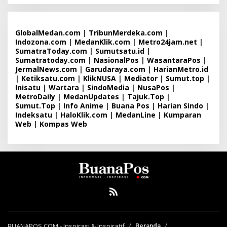
GlobalMedan.com
|
TribunMerdeka.com
|
Indozona.com
|
MedanKlik.com
|
Metro24jam.net
|
SumatraToday.com
|
Sumutsatu.id
|
Sumatratoday.com
|
NasionalPos
|
WasantaraPos
|
JermalNews.com
|
Garudaraya.com
|
HarianMetro.id
|
Ketiksatu.com
|
KlikNUSA
|
Mediator
|
Sumut.top
|
Inisatu
|
Wartara
|
SindoMedia
|
NusaPos
|
MetroDaily
|
MedanUpdates
|
Tajuk.Top
|
Sumut.Top
|
Info Anime
|
Buana Pos
|
Harian Sindo
|
Indeksatu
|
HaloKlik.com
|
MedanLine
|
Kumparan
Web
|
Kompas Web
BUANAPOS.COM - Inspirasi & Inspiratif
Beranda