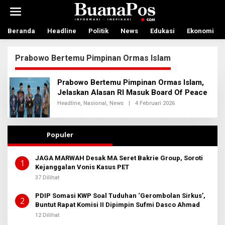
L
e
w
a
Beranda
Headline
Politik
News
Edukasi
Ekonomi
t
i
Prabowo Bertemu Pimpinan Ormas Islam
k
e
k
Prabowo Bertemu Pimpinan Ormas Islam,
o
Jelaskan Alasan RI Masuk Board Of Peace
n
t
Headline
,
Nasional
,
News
|
4 Februari 2026
O
L
e
E
n
H
R
Populer
E
D
A
JAGA MARWAH Desak MA Seret Bakrie Group, Soroti
K
1
Kejanggalan Vonis Kasus PET
S
I
37 Dilihat
2
PDIP Somasi KWP Soal Tuduhan ‘Gerombolan Sirkus’,
2
Buntut Rapat Komisi II Dipimpin Sufmi Dasco Ahmad
12 Dilihat