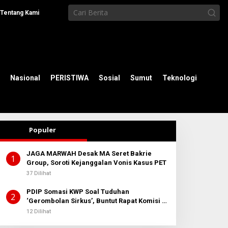
Tentang Kami
Nasional
PERISTIWA
Sosial
Sumut
Teknologi
Populer
JAGA MARWAH Desak MA Seret Bakrie
1
Group, Soroti Kejanggalan Vonis Kasus PET
37 Dilihat
PDIP Somasi KWP Soal Tuduhan
2
‘Gerombolan Sirkus’, Buntut Rapat Komisi II
Dipimpin Sufmi Dasco Ahmad
12 Dilihat