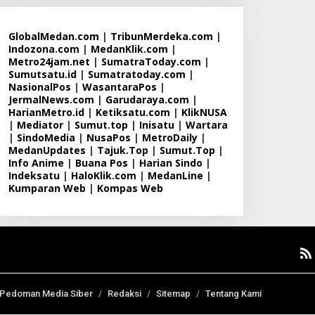
GlobalMedan.com
|
TribunMerdeka.com
|
Indozona.com
|
MedanKlik.com
|
Metro24jam.net
|
SumatraToday.com
|
Sumutsatu.id
|
Sumatratoday.com
|
NasionalPos
|
WasantaraPos
|
JermalNews.com
|
Garudaraya.com
|
HarianMetro.id
|
Ketiksatu.com
|
KlikNUSA
|
Mediator
|
Sumut.top
|
Inisatu
|
Wartara
|
SindoMedia
|
NusaPos
|
MetroDaily
|
MedanUpdates
|
Tajuk.Top
|
Sumut.Top
|
Info Anime
|
Buana Pos
|
Harian Sindo
|
Indeksatu
|
HaloKlik.com
|
MedanLine
|
Kumparan Web
|
Kompas Web
Pedoman Media Siber
Redaksi
Sitemap
Tentang Kami