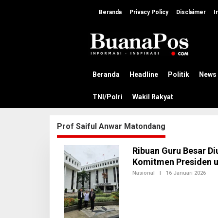
L
e
Beranda
Privacy Policy
Disclaimer
I
w
a
t
i
k
e
k
Beranda
Headline
Politik
News
o
n
TNI/Polri
Wakil Rakyat
t
e
n
Prof Saiful Anwar Matondang
Ribuan Guru Besar Di
Komitmen Presiden u
Nasional
|
16 Januari 2026
O
L
E
H
A
D
M