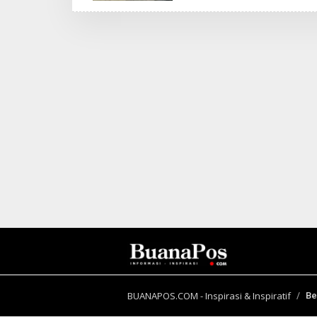
I
N
B
E
R
I
T
A
BUANAPOS.COM - Inspirasi & Inspiratif
Be