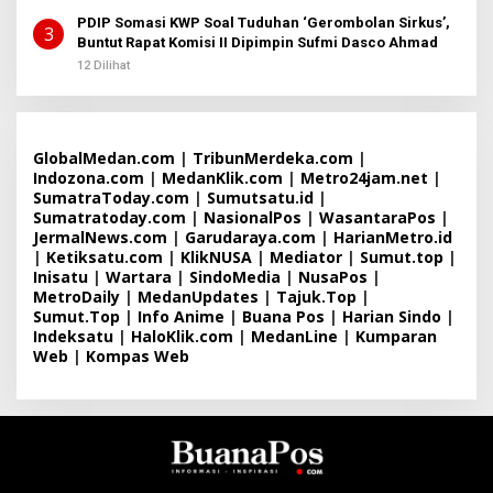
PDIP Somasi KWP Soal Tuduhan ‘Gerombolan Sirkus’,
3
Buntut Rapat Komisi II Dipimpin Sufmi Dasco Ahmad
12 Dilihat
GlobalMedan.com
|
TribunMerdeka.com
|
Indozona.com
|
MedanKlik.com
|
Metro24jam.net
|
SumatraToday.com
|
Sumutsatu.id
|
Sumatratoday.com
|
NasionalPos
|
WasantaraPos
|
JermalNews.com
|
Garudaraya.com
|
HarianMetro.id
|
Ketiksatu.com
|
KlikNUSA
|
Mediator
|
Sumut.top
|
Inisatu
|
Wartara
|
SindoMedia
|
NusaPos
|
MetroDaily
|
MedanUpdates
|
Tajuk.Top
|
Sumut.Top
|
Info Anime
|
Buana Pos
|
Harian Sindo
|
Indeksatu
|
HaloKlik.com
|
MedanLine
|
Kumparan
Web
|
Kompas Web