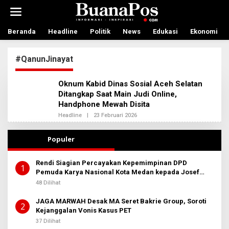
L
e
w
a
Beranda
Headline
Politik
News
Edukasi
Ekonomi
t
i
#QanunJinayat
k
e
k
Oknum Kabid Dinas Sosial Aceh Selatan
o
Ditangkap Saat Main Judi Online,
n
Handphone Mewah Disita
t
e
Headline
|
23 Februari 2026
O
n
L
E
H
Populer
A
D
M
Rendi Siagian Percayakan Kepemimpinan DPD
I
1
Pemuda Karya Nasional Kota Medan kepada Josef
N
B
Sembiring
48 Dilihat
E
R
JAGA MARWAH Desak MA Seret Bakrie Group, Soroti
I
2
T
Kejanggalan Vonis Kasus PET
A
37 Dilihat