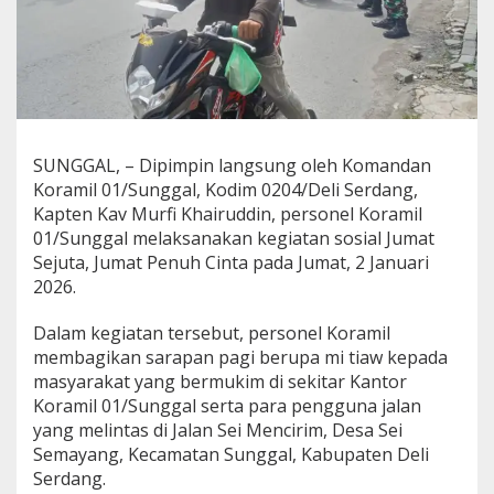
l
a
r
P
r
o
g
r
SUNGGAL, – Dipimpin langsung oleh Komandan
a
Koramil 01/Sunggal, Kodim 0204/Deli Serdang,
m
“
Kapten Kav Murfi Khairuddin, personel Koramil
J
01/Sunggal melaksanakan kegiatan sosial Jumat
u
Sejuta, Jumat Penuh Cinta pada Jumat, 2 Januari
m
2026.
a
t
S
Dalam kegiatan tersebut, personel Koramil
e
membagikan sarapan pagi berupa mi tiaw kepada
j
masyarakat yang bermukim di sekitar Kantor
u
Koramil 01/Sunggal serta para pengguna jalan
t
yang melintas di Jalan Sei Mencirim, Desa Sei
a
,
Semayang, Kecamatan Sunggal, Kabupaten Deli
J
Serdang.
u