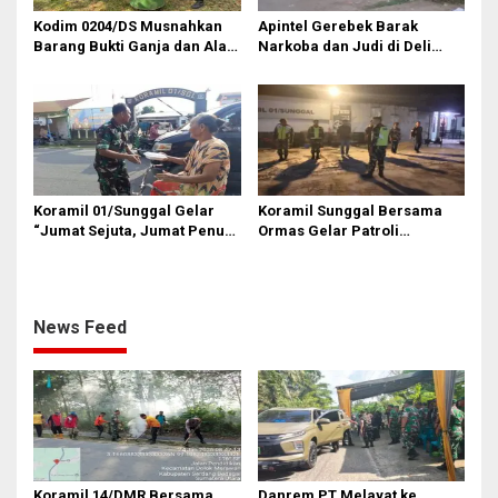
Kodim 0204/DS Musnahkan
Apintel Gerebek Barak
Barang Bukti Ganja dan Alat
Narkoba dan Judi di Deli
Hisap Sabu
Serdang
Koramil 01/Sunggal Gelar
Koramil Sunggal Bersama
“Jumat Sejuta, Jumat Penuh
Ormas Gelar Patroli
Cinta” di Sei Semayang
Siskamling
News Feed
Koramil 14/DMR Bersama
Danrem PT Melayat ke