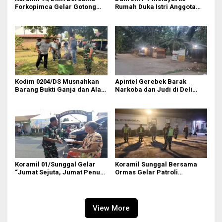
Forkopimca Gelar Gotong
Rumah Duka Istri Anggota
Royong
Koramil 20/TK
Kodim 0204/DS Musnahkan
Apintel Gerebek Barak
Barang Bukti Ganja dan Alat
Narkoba dan Judi di Deli
Hisap Sabu
Serdang
Koramil 01/Sunggal Gelar
Koramil Sunggal Bersama
“Jumat Sejuta, Jumat Penuh
Ormas Gelar Patroli
Cinta” di Sei Semayang
Siskamling
View More