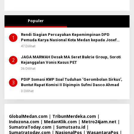
Populer
Rendi Siagian Percayakan Kepemimpinan DPD
1
Pemuda Karya Nasional Kota Medan kepada Josef
Sembiring
47 Dilihat
JAGA MARWAH Desak MA Seret Bakrie Group, Soroti
2
Kejanggalan Vonis Kasus PET
36 Dilihat
PDIP Somasi KWP Soal Tuduhan ‘Gerombolan Sirkus’,
3
Buntut Rapat Komisi II Dipimpin Sufmi Dasco Ahmad
3 Dilihat
GlobalMedan.com
|
TribunMerdeka.com
|
Indozona.com
|
MedanKlik.com
|
Metro24jam.net
|
SumatraToday.com
|
Sumutsatu.id
|
Sumatratoday.com
|
NasionalPos
|
WasantaraPos
|