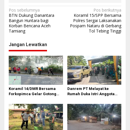
u
n
N
Pos sebelumnya
Pos berikutnya
g
BTN Dukung Danantara
Koramil 15/SPP Bersama
a
g
Bangun Huntara bagi
Polres Sergai Laksanakan
a
Korban Bencana Aceh
Pospam Nataru di Gerbang
v
l
Tamiang
Tol Tebing Tinggi
i
g
Jangan Lewatkan
a
s
i
p
o
Koramil 14/DMR Bersama
Danrem PT Melayat ke
s
Forkopimca Gelar Gotong
Rumah Duka Istri Anggota
Royong
Koramil 20/TK