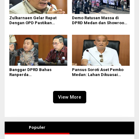
Zulkarnaen Gelar Rapat
Demo Ratusan Massa di
Dengan OPD Pastikan
DPRD Medan dan Showroom
Bandar Selamat Bebas
BYD Sisingamangaraja,
Banjir
Soroti Dugaan Bangunan
Tanpa PBG
Banggar DPRD Bahas
Pansus Soroti Aset Pemko
Ranperda
Medan: Lahan Dikuasai
Pertanggungjawaban APBD
Warga, Mobil Mangkrak
2025
View More
Populer