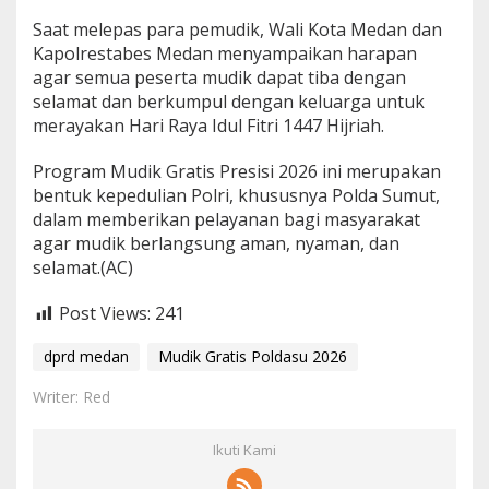
l
Saat melepas para pemudik, Wali Kota Medan dan
d
Kapolrestabes Medan menyampaikan harapan
a
S
agar semua peserta mudik dapat tiba dengan
u
selamat dan berkumpul dengan keluarga untuk
m
merayakan Hari Raya Idul Fitri 1447 Hijriah.
u
t
Program Mudik Gratis Presisi 2026 ini merupakan
2
0
bentuk kepedulian Polri, khususnya Polda Sumut,
2
dalam memberikan pelayanan bagi masyarakat
6
agar mudik berlangsung aman, nyaman, dan
selamat.(AC)
Post Views:
241
dprd medan
Mudik Gratis Poldasu 2026
Writer: Red
Ikuti Kami