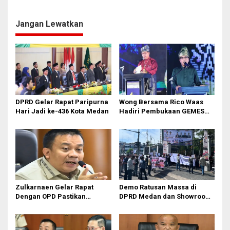
Jangan Sampai Pemenang
Ulang Pemanggilan Camat
Tender Sudah Diatur Sejak
Medan Sunggal
Awal
Jangan Lewatkan
DPRD Gelar Rapat Paripurna
Wong Bersama Rico Waas
Hari Jadi ke-436 Kota Medan
Hadiri Pembukaan GEMES
2026
Zulkarnaen Gelar Rapat
Demo Ratusan Massa di
Dengan OPD Pastikan
DPRD Medan dan Showroom
Bandar Selamat Bebas
BYD Sisingamangaraja,
Banjir
Soroti Dugaan Bangunan
Tanpa PBG