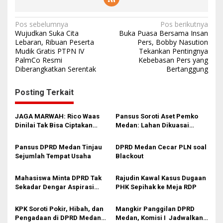
N
Pos sebelumnya
Pos berikutnya
Wujudkan Suka Cita
Buka Puasa Bersama Insan
a
Lebaran, Ribuan Peserta
Pers, Bobby Nasution
Mudik Gratis PTPN IV
Tekankan Pentingnya
v
PalmCo Resmi
Kebebasan Pers yang
i
Diberangkatkan Serentak
Bertanggung
g
Posting Terkait
a
s
JAGA MARWAH: Rico Waas
Pansus Soroti Aset Pemko
i
Dinilai Tak Bisa Ciptakan
Medan: Lahan Dikuasai
Kerukunan, DPRD Medan
Warga, Mobil Mangkrak
p
Jangan Bungkam
Pansus DPRD Medan Tinjau
DPRD Medan Cecar PLN soal
o
Sejumlah Tempat Usaha
Blackout
s
Mahasiswa Minta DPRD Tak
Rajudin Kawal Kasus Dugaan
Sekadar Dengar Aspirasi
PHK Sepihak ke Meja RDP
Tapi Aksi
KPK Soroti Pokir, Hibah, dan
Mangkir Panggilan DPRD
Pengadaan di DPRD Medan:
Medan, Komisi I Jadwalkan