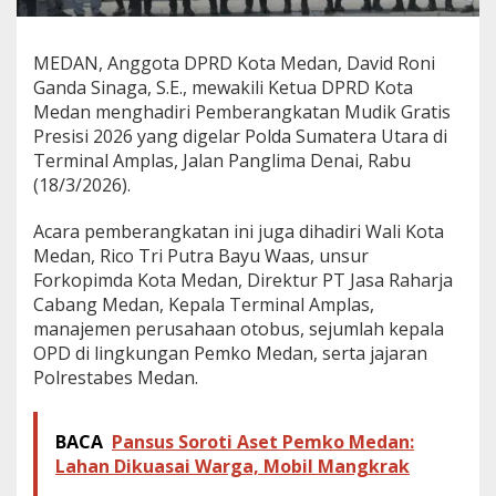
m
b
e
MEDAN, Anggota DPRD Kota Medan, David Roni
r
Ganda Sinaga, S.E., mewakili Ketua DPRD Kota
a
Medan menghadiri Pemberangkatan Mudik Gratis
n
g
Presisi 2026 yang digelar Polda Sumatera Utara di
k
Terminal Amplas, Jalan Panglima Denai, Rabu
a
(18/3/2026).
t
a
Acara pemberangkatan ini juga dihadiri Wali Kota
n
M
Medan, Rico Tri Putra Bayu Waas, unsur
u
Forkopimda Kota Medan, Direktur PT Jasa Raharja
d
Cabang Medan, Kepala Terminal Amplas,
i
manajemen perusahaan otobus, sejumlah kepala
k
OPD di lingkungan Pemko Medan, serta jajaran
G
r
Polrestabes Medan.
a
t
i
BACA
Pansus Soroti Aset Pemko Medan:
s
Lahan Dikuasai Warga, Mobil Mangkrak
P
o