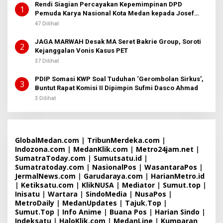
Rendi Siagian Percayakan Kepemimpinan DPD
1
Pemuda Karya Nasional Kota Medan kepada Josef
Sembiring
47 Dilihat
JAGA MARWAH Desak MA Seret Bakrie Group, Soroti
2
Kejanggalan Vonis Kasus PET
37 Dilihat
PDIP Somasi KWP Soal Tuduhan ‘Gerombolan Sirkus’,
3
Buntut Rapat Komisi II Dipimpin Sufmi Dasco Ahmad
3 Dilihat
GlobalMedan.com
|
TribunMerdeka.com
|
Indozona.com
|
MedanKlik.com
|
Metro24jam.net
|
SumatraToday.com
|
Sumutsatu.id
|
Sumatratoday.com
|
NasionalPos
|
WasantaraPos
|
JermalNews.com
|
Garudaraya.com
|
HarianMetro.id
|
Ketiksatu.com
|
KlikNUSA
|
Mediator
|
Sumut.top
|
Inisatu
|
Wartara
|
SindoMedia
|
NusaPos
|
MetroDaily
|
MedanUpdates
|
Tajuk.Top
|
Sumut.Top
|
Info Anime
|
Buana Pos
|
Harian Sindo
|
Indeksatu
|
HaloKlik.com
|
MedanLine
|
Kumparan