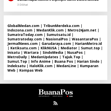
3 Dilihat
GlobalMedan.com
|
TribunMerdeka.com
|
Indozona.com
|
MedanKlik.com
|
Metro24jam.net
|
SumatraToday.com
|
Sumutsatu.id
|
Sumatratoday.com
|
NasionalPos
|
WasantaraPos
|
JermalNews.com
|
Garudaraya.com
|
HarianMetro.id
|
Ketiksatu.com
|
KlikNUSA
|
Mediator
|
Sumut.top
|
Inisatu
|
Wartara
|
SindoMedia
|
NusaPos
|
MetroDaily
|
MedanUpdates
|
Tajuk.Top
|
Sumut.Top
|
Info Anime
|
Buana Pos
|
Harian Sindo
|
Indeksatu
|
HaloKlik.com
|
MedanLine
|
Kumparan
Web
|
Kompas Web