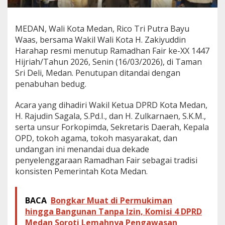
n
H
a
MEDAN, Wali Kota Medan, Rico Tri Putra Bayu
d
Waas, bersama Wakil Wali Kota H. Zakiyuddin
i
Harahap resmi menutup Ramadhan Fair ke-XX 1447
r
i
Hijriah/Tahun 2026, Senin (16/03/2026), di Taman
P
Sri Deli, Medan. Penutupan ditandai dengan
e
penabuhan bedug.
n
u
Acara yang dihadiri Wakil Ketua DPRD Kota Medan,
t
u
H. Rajudin Sagala, S.Pd.I., dan H. Zulkarnaen, S.K.M.,
p
serta unsur Forkopimda, Sekretaris Daerah, Kepala
a
OPD, tokoh agama, tokoh masyarakat, dan
n
undangan ini menandai dua dekade
R
penyelenggaraan Ramadhan Fair sebagai tradisi
a
m
konsisten Pemerintah Kota Medan.
a
d
h
BACA
Bongkar Muat di Permukiman
a
hingga Bangunan Tanpa Izin, Komisi 4 DPRD
n
Medan Soroti Lemahnya Pengawasan
F