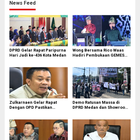
News Feed
DPRD Gelar Rapat Paripurna
Wong Bersama Rico Waas
Hari Jadi ke-436 Kota Medan
Hadiri Pembukaan GEMES
2026
Zulkarnaen Gelar Rapat
Demo Ratusan Massa di
Dengan OPD Pastikan
DPRD Medan dan Showroom
Bandar Selamat Bebas
BYD Sisingamangaraja,
Banjir
Soroti Dugaan Bangunan
Tanpa PBG