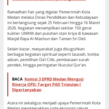
a
i
Ramadhan Fair yang digelar Pemerintah Kota
r
X
Medan melalui Dinas Pendidikan dan Kebudayaan
X
ini berlangsung sejak 25 Februari hingga 16 Maret
2026. Kegiatan menampilkan sekitar 150 gerai
kuliner UMKM dan puluhan stan kriya di kawasan
Masjid Raya Al-Mashun dan Taman Sri Deli.
Selain bazar, masyarakat juga disuguhkan
berbagai kegiatan spiritual seperti tausiah, lomba
adzan, pemilihan Da’i Cilik, pembacaan surah
pendek, hingga peringatan Nuzulul Qur’an.
BACA
Komisi 3 DPRD Medan Menguji
Kinerja OPD: Target PAD Triwulan I
Dipertanyakan
Acara ini sekaligus menjadi upaya Pemerintah Kota
Medan menggerakkan roda ekonomi rakyat