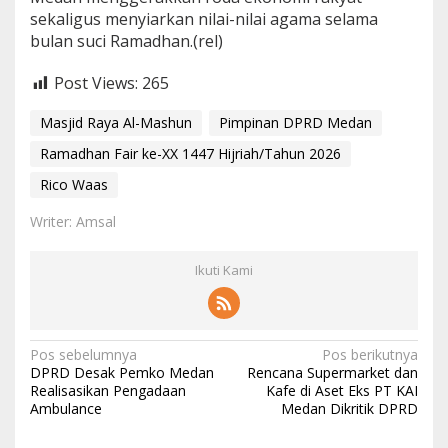
sekaligus menyiarkan nilai-nilai agama selama
bulan suci Ramadhan.(rel)
Post Views:
265
Masjid Raya Al-Mashun
Pimpinan DPRD Medan
Ramadhan Fair ke-XX 1447 Hijriah/Tahun 2026
Rico Waas
Writer: Amsal
Ikuti Kami
N
Pos sebelumnya
Pos berikutnya
DPRD Desak Pemko Medan
Rencana Supermarket dan
a
Realisasikan Pengadaan
Kafe di Aset Eks PT KAI
Ambulance
Medan Dikritik DPRD
v
i