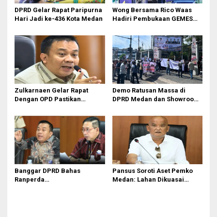
DPRD Gelar Rapat Paripurna
Wong Bersama Rico Waas
Hari Jadi ke-436 Kota Medan
Hadiri Pembukaan GEMES
2026
Zulkarnaen Gelar Rapat
Demo Ratusan Massa di
Dengan OPD Pastikan
DPRD Medan dan Showroom
Bandar Selamat Bebas
BYD Sisingamangaraja,
Banjir
Soroti Dugaan Bangunan
Tanpa PBG
Banggar DPRD Bahas
Pansus Soroti Aset Pemko
Ranperda
Medan: Lahan Dikuasai
Pertanggungjawaban APBD
Warga, Mobil Mangkrak
2025