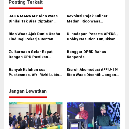
Posting Terkait
g
a
JAGA MARWAH: Rico Waas
Revolusi Pajak Kuliner
s
Dinilai Tak Bisa Ciptakan
Medan: Rico Waas
Kerukunan, DPRD Medan
Optimalkan Transparansi
i
Jangan Bungkam
lewat QRESTO
Rico Waas Ajak Dunia Usaha
Di hadapan Peserta APEKSI,
p
Lindungi Pekerja Rentan
Bobby Nasution Tunjukkan
Hasil Pembangunan Kota
o
Medan di Eranya
Zulkarnaen Gelar Rapat
Banggar DPRD Bahas
s
Dengan OPD Pastikan
Ranperda
Bandar Selamat Bebas
Pertanggungjawaban APBD
Banjir
2025
Banyak Keluhan soal
Kisruh Akomodasi AFF U-19!
Puskesmas, Afri Rizki Lubis
Rico Waas Disentil: Jangan
Kritik Ketidakhadiran Dinkes
Cuma Koar-koar di Media,
Medan
Cari Solusi
Jangan Lewatkan