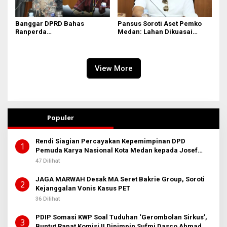
Banggar DPRD Bahas
Pansus Soroti Aset Pemko
Ranperda
Medan: Lahan Dikuasai
Pertanggungjawaban APBD
Warga, Mobil Mangkrak
2025
View More
Populer
Rendi Siagian Percayakan Kepemimpinan DPD
1
Pemuda Karya Nasional Kota Medan kepada Josef
Sembiring
47 Dilihat
JAGA MARWAH Desak MA Seret Bakrie Group, Soroti
2
Kejanggalan Vonis Kasus PET
36 Dilihat
PDIP Somasi KWP Soal Tuduhan ‘Gerombolan Sirkus’,
3
Buntut Rapat Komisi II Dipimpin Sufmi Dasco Ahmad