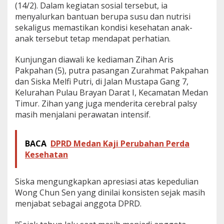
(14/2). Dalam kegiatan sosial tersebut, ia
k
menyalurkan bantuan berupa susu dan nutrisi
a
n
sekaligus memastikan kondisi kesehatan anak-
B
anak tersebut tetap mendapat perhatian.
a
n
Kunjungan diawali ke kediaman Zihan Aris
t
Pakpahan (5), putra pasangan Zurahmat Pakpahan
u
a
dan Siska Melfi Putri, di Jalan Mustapa Gang 7,
n
Kelurahan Pulau Brayan Darat I, Kecamatan Medan
Timur. Zihan yang juga menderita cerebral palsy
masih menjalani perawatan intensif.
BACA
DPRD Medan Kaji Perubahan Perda
Kesehatan
Siska mengungkapkan apresiasi atas kepedulian
Wong Chun Sen yang dinilai konsisten sejak masih
menjabat sebagai anggota DPRD.