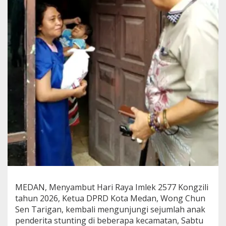
j
u
n
g
i
A
n
a
k
S
t
u
n
t
i
n
g
d
a
n
MEDAN, Menyambut Hari Raya Imlek 2577 Kongzili
S
a
tahun 2026, Ketua DPRD Kota Medan, Wong Chun
l
Sen Tarigan, kembali mengunjungi sejumlah anak
u
penderita stunting di beberapa kecamatan, Sabtu
r