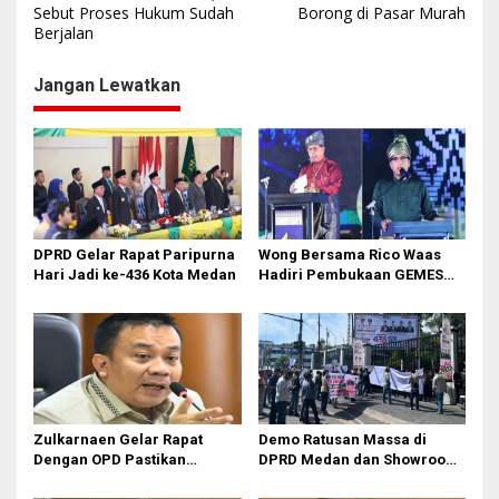
Sebut Proses Hukum Sudah
Borong di Pasar Murah
v
Berjalan
i
g
Jangan Lewatkan
a
s
i
p
o
DPRD Gelar Rapat Paripurna
Wong Bersama Rico Waas
s
Hari Jadi ke-436 Kota Medan
Hadiri Pembukaan GEMES
2026
Zulkarnaen Gelar Rapat
Demo Ratusan Massa di
Dengan OPD Pastikan
DPRD Medan dan Showroom
Bandar Selamat Bebas
BYD Sisingamangaraja,