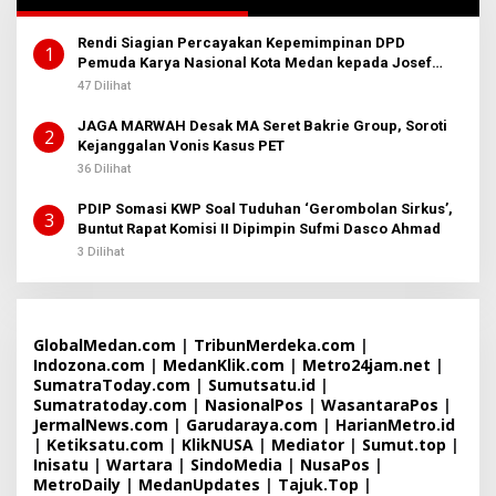
Rendi Siagian Percayakan Kepemimpinan DPD
1
Pemuda Karya Nasional Kota Medan kepada Josef
Sembiring
47 Dilihat
JAGA MARWAH Desak MA Seret Bakrie Group, Soroti
2
Kejanggalan Vonis Kasus PET
36 Dilihat
PDIP Somasi KWP Soal Tuduhan ‘Gerombolan Sirkus’,
3
Buntut Rapat Komisi II Dipimpin Sufmi Dasco Ahmad
3 Dilihat
GlobalMedan.com
|
TribunMerdeka.com
|
Indozona.com
|
MedanKlik.com
|
Metro24jam.net
|
SumatraToday.com
|
Sumutsatu.id
|
Sumatratoday.com
|
NasionalPos
|
WasantaraPos
|
JermalNews.com
|
Garudaraya.com
|
HarianMetro.id
|
Ketiksatu.com
|
KlikNUSA
|
Mediator
|
Sumut.top
|
Inisatu
|
Wartara
|
SindoMedia
|
NusaPos
|
MetroDaily
|
MedanUpdates
|
Tajuk.Top
|