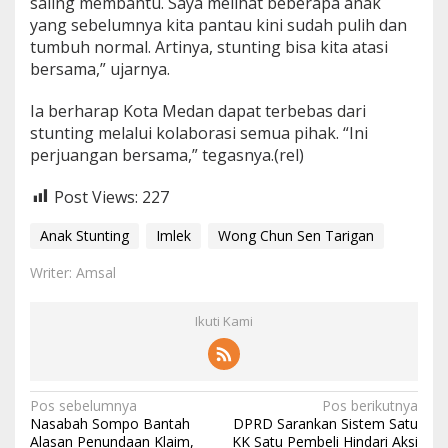
saling membantu. Saya melihat beberapa anak
yang sebelumnya kita pantau kini sudah pulih dan
tumbuh normal. Artinya, stunting bisa kita atasi
bersama,” ujarnya.
Ia berharap Kota Medan dapat terbebas dari
stunting melalui kolaborasi semua pihak. “Ini
perjuangan bersama,” tegasnya.(rel)
Post Views:
227
Anak Stunting
Imlek
Wong Chun Sen Tarigan
Writer: Amsal
Ikuti Kami
N
Pos sebelumnya
Pos berikutnya
Nasabah Sompo Bantah
DPRD Sarankan Sistem Satu
a
Alasan Penundaan Klaim,
KK Satu Pembeli Hindari Aksi