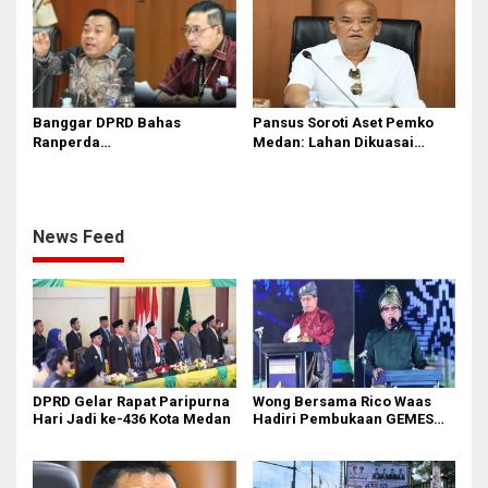
Banjir
Soroti Dugaan Bangunan
Tanpa PBG
Banggar DPRD Bahas
Pansus Soroti Aset Pemko
Ranperda
Medan: Lahan Dikuasai
Pertanggungjawaban APBD
Warga, Mobil Mangkrak
2025
News Feed
DPRD Gelar Rapat Paripurna
Wong Bersama Rico Waas
Hari Jadi ke-436 Kota Medan
Hadiri Pembukaan GEMES
2026