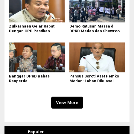
Zulkarnaen Gelar Rapat
Demo Ratusan Massa di
Dengan OPD Pastikan
DPRD Medan dan Showroom
Bandar Selamat Bebas
BYD Sisingamangaraja,
Banjir
Soroti Dugaan Bangunan
Tanpa PBG
Banggar DPRD Bahas
Pansus Soroti Aset Pemko
Ranperda
Medan: Lahan Dikuasai
Pertanggungjawaban APBD
Warga, Mobil Mangkrak
2025
View More
Populer