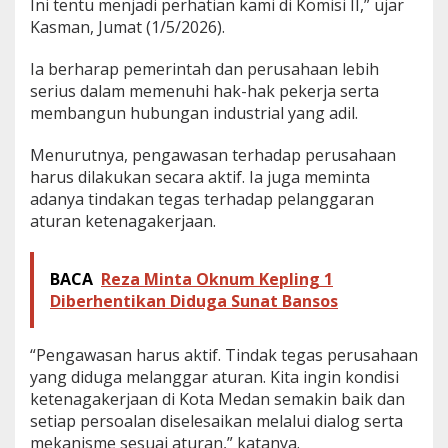
Ini tentu menjadi perhatian kami di Komisi II,” ujar
i
Kasman, Jumat (1/5/2026).
M
a
Ia berharap pemerintah dan perusahaan lebih
y
D
serius dalam memenuhi hak-hak pekerja serta
a
membangun hubungan industrial yang adil.
y
2
Menurutnya, pengawasan terhadap perusahaan
0
harus dilakukan secara aktif. Ia juga meminta
2
6
adanya tindakan tegas terhadap pelanggaran
aturan ketenagakerjaan.
BACA
Reza Minta Oknum Kepling 1
Diberhentikan Diduga Sunat Bansos
“Pengawasan harus aktif. Tindak tegas perusahaan
yang diduga melanggar aturan. Kita ingin kondisi
ketenagakerjaan di Kota Medan semakin baik dan
setiap persoalan diselesaikan melalui dialog serta
mekanisme sesuai aturan,” katanya.