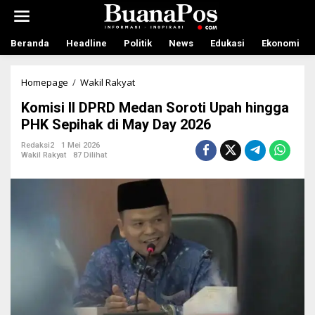
L
e
w
a
Beranda
Headline
Politik
News
Edukasi
Ekonomi
t
i
k
Homepage
/
Wakil Rakyat
K
e
o
Komisi II DPRD Medan Soroti Upah hingga
k
m
o
i
PHK Sepihak di May Day 2026
n
s
t
i
Redaksi2
1 Mei 2026
Wakil Rakyat
87 Dilihat
e
I
n
I
D
P
R
D
M
e
d
a
n
S
o