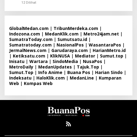
12 Dilihat
GlobalMedan.com
|
TribunMerdeka.com
|
Indozona.com
|
MedanKlik.com
|
Metro24jam.net
|
SumatraToday.com
|
Sumutsatu.id
|
Sumatratoday.com
|
NasionalPos
|
WasantaraPos
|
JermalNews.com
|
Garudaraya.com
|
HarianMetro.id
|
Ketiksatu.com
|
KlikNUSA
|
Mediator
|
Sumut.top
|
Inisatu
|
Wartara
|
SindoMedia
|
NusaPos
|
MetroDaily
|
MedanUpdates
|
Tajuk.Top
|
Sumut.Top
|
Info Anime
|
Buana Pos
|
Harian Sindo
|
Indeksatu
|
HaloKlik.com
|
MedanLine
|
Kumparan
Web
|
Kompas Web