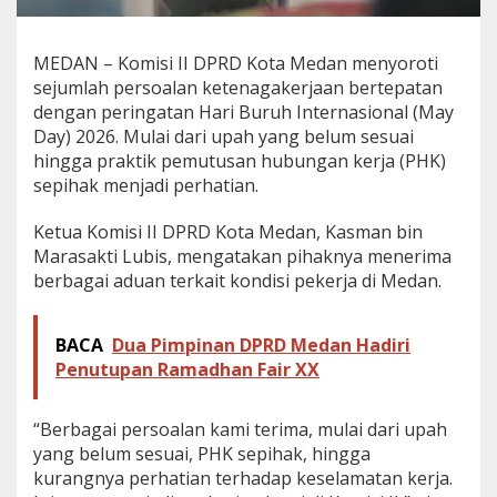
r
o
t
MEDAN – Komisi II DPRD Kota Medan menyoroti
i
sejumlah persoalan ketenagakerjaan bertepatan
U
dengan peringatan Hari Buruh Internasional (May
p
a
Day) 2026. Mulai dari upah yang belum sesuai
h
hingga praktik pemutusan hubungan kerja (PHK)
h
sepihak menjadi perhatian.
i
n
Ketua Komisi II DPRD Kota Medan, Kasman bin
g
g
Marasakti Lubis, mengatakan pihaknya menerima
a
berbagai aduan terkait kondisi pekerja di Medan.
P
H
K
BACA
Dua Pimpinan DPRD Medan Hadiri
S
Penutupan Ramadhan Fair XX
e
p
i
“Berbagai persoalan kami terima, mulai dari upah
h
yang belum sesuai, PHK sepihak, hingga
a
k
kurangnya perhatian terhadap keselamatan kerja.
d