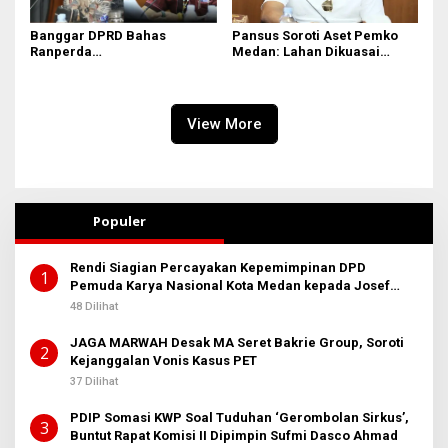
Banggar DPRD Bahas
Pansus Soroti Aset Pemko
Ranperda
Medan: Lahan Dikuasai
Pertanggungjawaban APBD
Warga, Mobil Mangkrak
2025
View More
Populer
Rendi Siagian Percayakan Kepemimpinan DPD
1
Pemuda Karya Nasional Kota Medan kepada Josef
Sembiring
48 Dilihat
JAGA MARWAH Desak MA Seret Bakrie Group, Soroti
2
Kejanggalan Vonis Kasus PET
37 Dilihat
PDIP Somasi KWP Soal Tuduhan ‘Gerombolan Sirkus’,
3
Buntut Rapat Komisi II Dipimpin Sufmi Dasco Ahmad