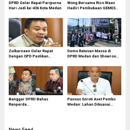
DPRD Gelar Rapat Paripurna
Wong Bersama Rico Waas
Hari Jadi ke-436 Kota Medan
Hadiri Pembukaan GEMES
2026
Zulkarnaen Gelar Rapat
Demo Ratusan Massa di
Dengan OPD Pastikan
DPRD Medan dan Showroom
Bandar Selamat Bebas
BYD Sisingamangaraja,
Banjir
Soroti Dugaan Bangunan
Tanpa PBG
Banggar DPRD Bahas
Pansus Soroti Aset Pemko
Ranperda
Medan: Lahan Dikuasai
Pertanggungjawaban APBD
Warga, Mobil Mangkrak
2025
News Feed