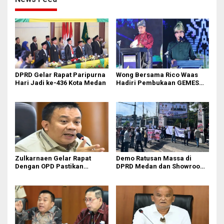
DPRD Gelar Rapat Paripurna
Wong Bersama Rico Waas
Hari Jadi ke-436 Kota Medan
Hadiri Pembukaan GEMES
2026
Zulkarnaen Gelar Rapat
Demo Ratusan Massa di
Dengan OPD Pastikan
DPRD Medan dan Showroom
Bandar Selamat Bebas
BYD Sisingamangaraja,
Banjir
Soroti Dugaan Bangunan
Tanpa PBG