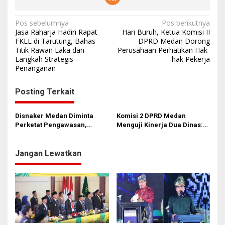
N
Pos sebelumnya
Pos berikutnya
Jasa Raharja Hadiri Rapat
Hari Buruh, Ketua Komisi II
a
FKLL di Tarutung, Bahas
DPRD Medan Dorong
Titik Rawan Laka dan
Perusahaan Perhatikan Hak-
v
Langkah Strategis
hak Pekerja
i
Penanganan
g
Posting Terkait
a
s
Disnaker Medan Diminta
Komisi 2 DPRD Medan
i
Perketat Pengawasan,
Menguji Kinerja Dua Dinas:
Cegah PHK Sepihak
Anggaran, Program, dan
p
Hambatan Triwulan I
o
Jangan Lewatkan
s