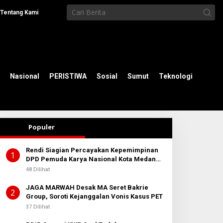
Tentang Kami
Nasional
PERISTIWA
Sosial
Sumut
Teknologi
Populer
Rendi Siagian Percayakan Kepemimpinan
1
DPD Pemuda Karya Nasional Kota Medan
kepada Josef Sembiring
48 Dilihat
JAGA MARWAH Desak MA Seret Bakrie
2
Group, Soroti Kejanggalan Vonis Kasus PET
37 Dilihat