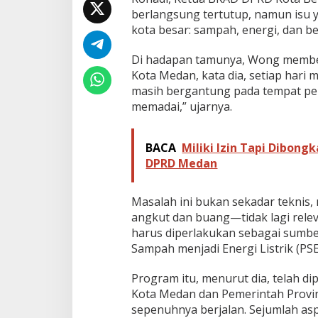
a
berlangsung tertutup, namun isu
n
kota besar: sampah, energi, dan 
E
n
Di hadapan tamunya, Wong membe
e
r
Kota Medan, kata dia, setiap hari
g
masih bergantung pada tempat pe
i
memadai,” ujarnya.
M
e
d
BACA
Miliki Izin Tapi Dibon
a
DPRD Medan
n
Masalah ini bukan sekadar teknis
angkut dan buang—tidak lagi rel
harus diperlakukan sebagai sumbe
Sampah menjadi Energi Listrik (PS
Program itu, menurut dia, telah d
Kota Medan dan Pemerintah Provi
sepenuhnya berjalan. Sejumlah as