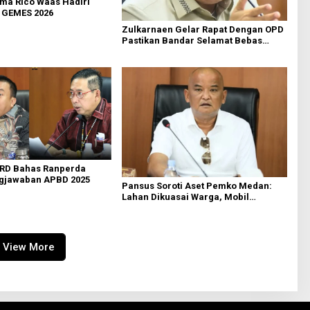
ma Rico Waas Hadiri
GEMES 2026
Zulkarnaen Gelar Rapat Dengan OPD
Pastikan Bandar Selamat Bebas
Banjir
RD Bahas Ranperda
gjawaban APBD 2025
Pansus Soroti Aset Pemko Medan:
Lahan Dikuasai Warga, Mobil
Mangkrak
View More