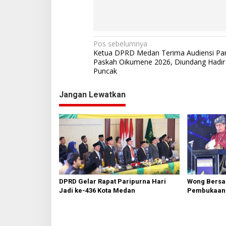
N
Pos sebelumnya
Ketua DPRD Medan Terima Audiensi Pan
a
Paskah Oikumene 2026, Diundang Hadir 
Puncak
v
i
Jangan Lewatkan
g
a
s
i
p
o
DPRD Gelar Rapat Paripurna Hari
Wong Bersa
s
Jadi ke-436 Kota Medan
Pembukaan 