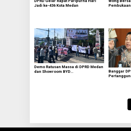
DPRD Gelar Rapat Paripurna Hari
Wong Bersa
Jadi ke-436 Kota Medan
Pembukaan 
Demo Ratusan Massa di DPRD Medan
Banggar DP
dan Showroom BYD
Pertanggun
Sisingamangaraja, Soroti Dugaan
Bangunan Tanpa PBG