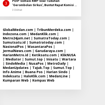
PDIP Somasi KWP Soal Tuduhan
3
‘Gerombolan Sirkus’, Buntut Rapat Komisi II
Dipimpin Sufmi Dasco Ahmad
3 Dilihat
GlobalMedan.com
|
TribunMerdeka.com
|
Indozona.com
|
MedanKlik.com
|
Metro24jam.net
|
SumatraToday.com
|
Sumutsatu.id
|
Sumatratoday.com
|
NasionalPos
|
WasantaraPos
|
JermalNews.com
|
Garudaraya.com
|
HarianMetro.id
|
Ketiksatu.com
|
KlikNUSA
|
Mediator
|
Sumut.top
|
Inisatu
|
Wartara
|
SindoMedia
|
NusaPos
|
MetroDaily
|
MedanUpdates
|
Tajuk.Top
|
Sumut.Top
|
Info Anime
|
Buana Pos
|
Harian Sindo
|
Indeksatu
|
HaloKlik.com
|
MedanLine
|
Kumparan Web
|
Kompas Web