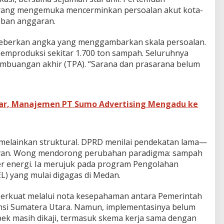
 yang mengemuka mencerminkan persoalan akut kota-
beban anggaran.
berkan angka yang menggambarkan skala persoalan.
 memproduksi sekitar 1.700 ton sampah. Seluruhnya
mbuangan akhir (TPA). “Sarana dan prasarana belum
gkar, Manajemen PT Sumo Advertising Mengadu ke
, melainkan struktural. DPRD menilai pendekatan lama—
evan. Wong mendorong perubahan paradigma: sampah
r energi. Ia merujuk pada program Pengolahan
EL) yang mulai digagas di Medan.
iperkuat melalui nota kesepahaman antara Pemerintah
nsi Sumatera Utara. Namun, implementasinya belum
pek masih dikaji, termasuk skema kerja sama dengan