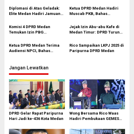
o
Ruang Aspirasi Buruh
s
Diplomasi di Atas Geladak:
Ketua DPRD Medan Hadiri
Elite Medan Hadiri Jamuan
Muscab PKB, Bahas
Kadet ASEAN
Konsolidasi hingga Arah
Strategis Partai
Komisi 4 DPRD Medan
Jejak Izin Abu-abu Kafe di
Temukan Izin PBG
Medan Timur: DPRD Turun
Bermasalah di Lahan KAI
Lapangan, Status Lahan dan
PBG Dipertanyakan
Ketua DPRD Medan Terima
Rico Sampaikan LKPJ 2025 di
Audiensi NPCI, Bahas
Paripurna DPRD Medan
Kolaborasi Olahraga
Disabilitas
Jangan Lewatkan
DPRD Gelar Rapat Paripurna
Wong Bersama Rico Waas
Hari Jadi ke-436 Kota Medan
Hadiri Pembukaan GEMES
2026