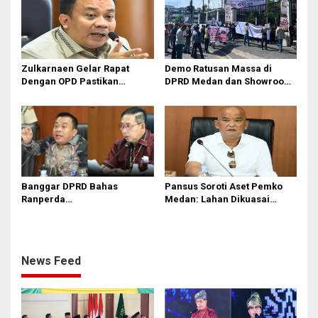
Zulkarnaen Gelar Rapat
Demo Ratusan Massa di
Dengan OPD Pastikan
DPRD Medan dan Showroom
Bandar Selamat Bebas
BYD Sisingamangaraja,
Banjir
Soroti Dugaan Bangunan
Tanpa PBG
Banggar DPRD Bahas
Pansus Soroti Aset Pemko
Ranperda
Medan: Lahan Dikuasai
Pertanggungjawaban APBD
Warga, Mobil Mangkrak
2025
News Feed