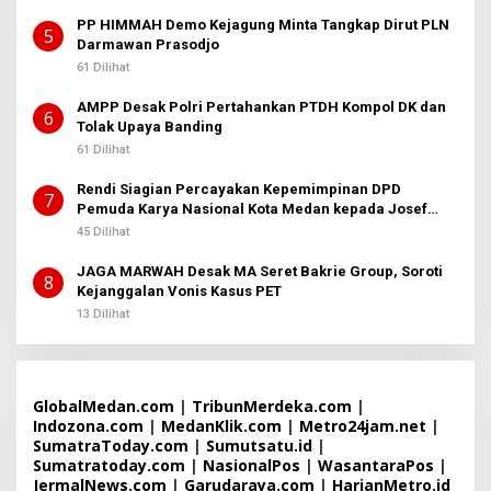
PP HIMMAH Demo Kejagung Minta Tangkap Dirut PLN
5
Darmawan Prasodjo
61 Dilihat
AMPP Desak Polri Pertahankan PTDH Kompol DK dan
6
Tolak Upaya Banding
61 Dilihat
Rendi Siagian Percayakan Kepemimpinan DPD
7
Pemuda Karya Nasional Kota Medan kepada Josef
Sembiring
45 Dilihat
JAGA MARWAH Desak MA Seret Bakrie Group, Soroti
8
Kejanggalan Vonis Kasus PET
13 Dilihat
GlobalMedan.com
|
TribunMerdeka.com
|
Indozona.com
|
MedanKlik.com
|
Metro24jam.net
|
SumatraToday.com
|
Sumutsatu.id
|
Sumatratoday.com
|
NasionalPos
|
WasantaraPos
|
JermalNews.com
|
Garudaraya.com
|
HarianMetro.id