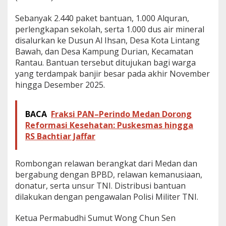
e
h
Sebanyak 2.440 paket bantuan, 1.000 Alquran,
T
perlengkapan sekolah, serta 1.000 dus air mineral
a
disalurkan ke Dusun Al Ihsan, Desa Kota Lintang
m
Bawah, dan Desa Kampung Durian, Kecamatan
i
a
Rantau. Bantuan tersebut ditujukan bagi warga
n
yang terdampak banjir besar pada akhir November
g
hingga Desember 2025.
BACA
Fraksi PAN–Perindo Medan Dorong
Reformasi Kesehatan: Puskesmas hingga
RS Bachtiar Jaffar
Rombongan relawan berangkat dari Medan dan
bergabung dengan BPBD, relawan kemanusiaan,
donatur, serta unsur TNI. Distribusi bantuan
dilakukan dengan pengawalan Polisi Militer TNI.
Ketua Permabudhi Sumut Wong Chun Sen