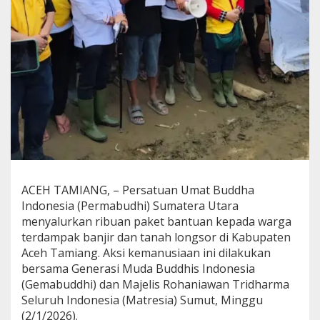
m
2
.
4
4
0
P
a
k
e
t
B
a
n
t
ACEH TAMIANG, – Persatuan Umat Buddha
u
Indonesia (Permabudhi) Sumatera Utara
a
menyalurkan ribuan paket bantuan kepada warga
n
terdampak banjir dan tanah longsor di Kabupaten
u
Aceh Tamiang. Aksi kemanusiaan ini dilakukan
n
t
bersama Generasi Muda Buddhis Indonesia
u
(Gemabuddhi) dan Majelis Rohaniawan Tridharma
k
Seluruh Indonesia (Matresia) Sumut, Minggu
A
(2/1/2026).
c