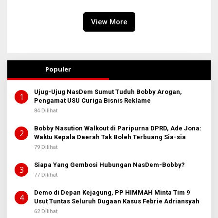
2025
View More
Populer
Ujug-Ujug NasDem Sumut Tuduh Bobby Arogan,
1
Pengamat USU Curiga Bisnis Reklame
84 Dilihat
Bobby Nasution Walkout di Paripurna DPRD, Ade Jona:
2
Waktu Kepala Daerah Tak Boleh Terbuang Sia-sia
79 Dilihat
Siapa Yang Gembosi Hubungan NasDem-Bobby?
3
77 Dilihat
Demo di Depan Kejagung, PP HIMMAH Minta Tim 9
4
Usut Tuntas Seluruh Dugaan Kasus Febrie Adriansyah
62 Dilihat