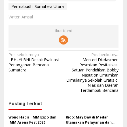
Permabudhi Sumatera Utara
Writer: Amsal
Ikuti Kami
N
Pos sebelumnya
Pos berikutnya
LBH–YLBHI Desak Evaluasi
Menteri Dikdasmen
a
Penanganan Bencana
Resmikan Revitalisasi
Sumatera
Satuan Pendidikan,Bobby
v
Nasution Umumkan
i
Dimulainya Sekolah Gratis di
Nias dan Daerah
g
Terdampak Bencana
a
s
Posting Terkait
i
Wong Hadiri IMM Expo dan
Rico: May Day di Medan
p
IMM Arena Fest 2026
Utamakan Pelayanan dan