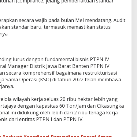
tuhan (compliance) jelang pemberlakuan standar
erapkan secara wajib pada bulan Mei mendatang. Audit
akan standar baru, termasuk memastikan status
nya.
banding lurus dengan fundamental bisnis PTPN IV
al Manager Distrik Jawa Barat Banten PTPN IV
an secara komprehensif bagaimana restrukturisasi
ja Sama Operasi (KSO) di tahun 2022 telah membawa
rjanya.
elola wilayah kerja seluas 20 ribu hektar lebih yang
Kertajaya dengan kapasitas 60 Ton/Jam dan Cikasungka
nal ini didukung oleh lebih dari 2 ribu tenaga kerja
is dari entitas PTPN I dan PTPN IV.
Perkuat Koordinasi Penyediaan Energi Aman