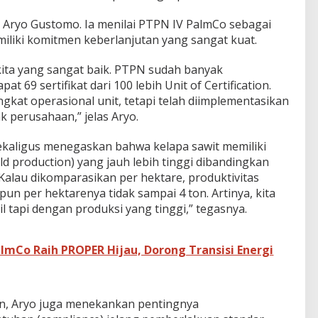
h Aryo Gustomo. Ia menilai PTPN IV PalmCo sebagai
iliki komitmen keberlanjutan yang sangat kuat.
ita yang sangat baik. PTPN sudah banyak
t 69 sertifikat dari 100 lebih Unit of Certification.
kat operasional unit, tetapi telah diimplementasikan
ak perusahaan,” jelas Aryo.
sekaligus menegaskan bahwa kelapa sawit memiliki
ld production) yang jauh lebih tinggi dibandingkan
“Kalau dikomparasikan per hektare, produktivitas
 pun per hektarenya tidak sampai 4 ton. Artinya, kita
il tapi dengan produksi yang tinggi,” tegasnya.
almCo Raih PROPER Hijau, Dorong Transisi Energi
n, Aryo juga menekankan pentingnya