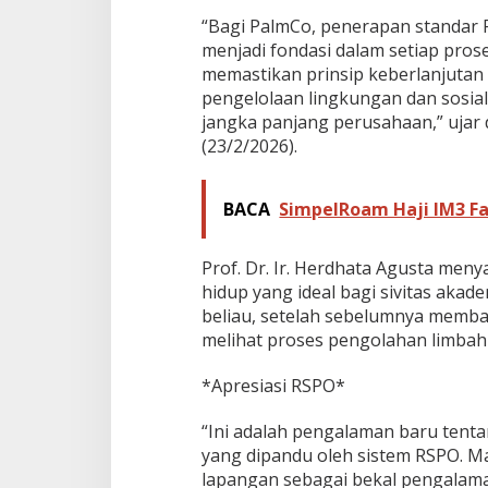
G
“Bagi PalmCo, penerapan standar 
l
menjadi fondasi dalam setiap proses
o
memastikan prinsip keberlanjutan t
b
a
pengelolaan lingkungan dan sosial,
l
jangka panjang perusahaan,” ujar d
(23/2/2026).
BACA
SimpelRoam Haji IM3 Fa
Prof. Dr. Ir. Herdhata Agusta men
hidup yang ideal bagi sivitas akad
beliau, setelah sebelumnya memb
melihat proses pengolahan limbah 
*Apresiasi RSPO*
“Ini adalah pengalaman baru tent
yang dipandu oleh sistem RSPO. M
lapangan sebagai bekal pengalama