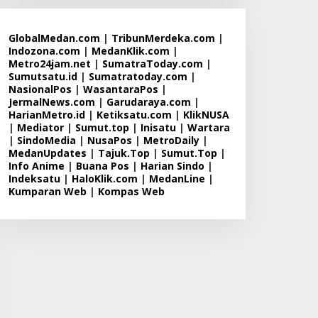
GlobalMedan.com
|
TribunMerdeka.com
|
Indozona.com
|
MedanKlik.com
|
Metro24jam.net
|
SumatraToday.com
|
Sumutsatu.id
|
Sumatratoday.com
|
NasionalPos
|
WasantaraPos
|
JermalNews.com
|
Garudaraya.com
|
HarianMetro.id
|
Ketiksatu.com
|
KlikNUSA
|
Mediator
|
Sumut.top
|
Inisatu
|
Wartara
|
SindoMedia
|
NusaPos
|
MetroDaily
|
MedanUpdates
|
Tajuk.Top
|
Sumut.Top
|
Info Anime
|
Buana Pos
|
Harian Sindo
|
Indeksatu
|
HaloKlik.com
|
MedanLine
|
Kumparan Web
|
Kompas Web