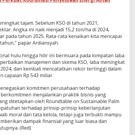
eningkat tajam. Sebelum KSO di tahun 2021,
ktar. Angka ini naik menjadi 15,2 ton/ha di 2024,
ar pada tahun 2025. Rata-rata kenaikan kita mencapai
etahun,” papar Ardiansyah.
onal hulu hingga hilir ini bermuara pada lompatan laba
a perbaikan manajemen dan skema KSO, laba meningkat
a 2024, dan kembali mencatatkan rekor tertinggi dalam
 capaian Rp 543 miliar.
menegaskan komitmen perusahaan terhadap
s berkomitmen menjalankan praktik bisnis yang
ang ditetapkan oleh Roundtable on Sustainable Palm
epatuhan terhadap prinsip-prinsip keberlanjutan
b moral dan tata kelola, tetapi juga terbukti mampu
mberikan dampak finansial yang luar biasa dan
utupnya. (Red)