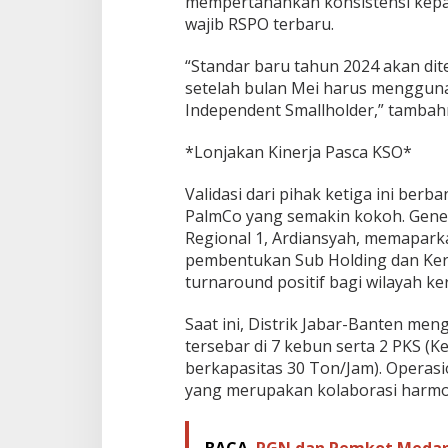
mempertahankan konsistensi kepa
wajib RSPO terbaru.
“Standar baru tahun 2024 akan dit
setelah bulan Mei harus menggun
Independent Smallholder,” tambah
*Lonjakan Kinerja Pasca KSO*
Validasi dari pihak ketiga ini ber
PalmCo yang semakin kokoh. Gener
Regional 1, Ardiansyah, memapark
pembentukan Sub Holding dan Ker
turnaround positif bagi wilayah ke
Saat ini, Distrik Jabar-Banten meng
tersebar di 7 kebun serta 2 PKS (
berkapasitas 30 Ton/Jam). Operasio
yang merupakan kolaborasi harmon
BACA
PGN dan Pemkot Medan 