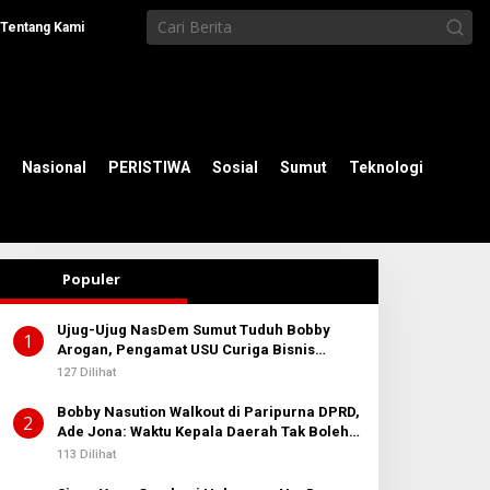
Tentang Kami
Nasional
PERISTIWA
Sosial
Sumut
Teknologi
Populer
Ujug-Ujug NasDem Sumut Tuduh Bobby
1
Arogan, Pengamat USU Curiga Bisnis
Reklame
127 Dilihat
Bobby Nasution Walkout di Paripurna DPRD,
2
Ade Jona: Waktu Kepala Daerah Tak Boleh
Terbuang Sia-sia
113 Dilihat