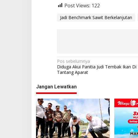
Post Views:
122
Jadi Benchmark Sawit Berkelanjutan
N
Pos sebelumnya
Diduga Akui Panitia Judi Tembak Ikan D
a
Tantang Aparat
v
Jangan Lewatkan
i
g
a
s
i
p