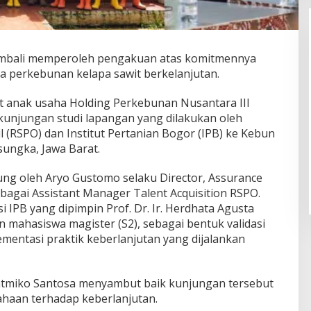
mbali memperoleh pengakuan atas komitmennya
la perkebunan kelapa sawit berkelanjutan.
t anak usaha Holding Perkebunan Nusantara III
 kunjungan studi lapangan yang dilakukan oleh
l (RSPO) dan Institut Pertanian Bogor (IPB) ke Kebun
sungka, Jawa Barat.
ung oleh Aryo Gustomo selaku Director, Assurance
bagai Assistant Manager Talent Acquisition RSPO.
i IPB yang dipimpin Prof. Dr. Ir. Herdhata Agusta
n mahasiswa magister (S2), sebagai bentuk validasi
ementasi praktik keberlanjutan yang dijalankan
atmiko Santosa menyambut baik kunjungan tersebut
aan terhadap keberlanjutan.