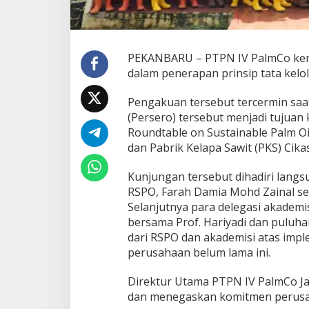
I
V
P
a
PEKANBARU – PTPN IV PalmCo ke
l
m
dalam penerapan prinsip tata kelo
C
o
Pengakuan tersebut tercermin saa
R
(Persero) tersebut menjadi tujuan
a
Roundtable on Sustainable Palm Oi
i
h
dan Pabrik Kelapa Sawit (PKS) Cika
P
e
Kunjungan tersebut dihadiri langs
n
RSPO, Farah Damia Mohd Zainal se
g
Selanjutnya para delegasi akademis
a
k
bersama Prof. Hariyadi dan puluha
u
dari RSPO dan akademisi atas impl
a
perusahaan belum lama ini.
n
R
Direktur Utama PTPN IV PalmCo J
S
P
dan menegaskan komitmen perusah
O