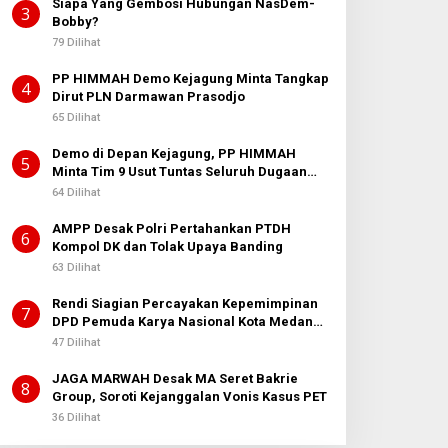
Siapa Yang Gembosi Hubungan NasDem-
3
Bobby?
79 Dilihat
PP HIMMAH Demo Kejagung Minta Tangkap
4
Dirut PLN Darmawan Prasodjo
65 Dilihat
Demo di Depan Kejagung, PP HIMMAH
5
Minta Tim 9 Usut Tuntas Seluruh Dugaan
Kasus Febrie Adriansyah
64 Dilihat
AMPP Desak Polri Pertahankan PTDH
6
Kompol DK dan Tolak Upaya Banding
63 Dilihat
Rendi Siagian Percayakan Kepemimpinan
7
DPD Pemuda Karya Nasional Kota Medan
kepada Josef Sembiring
47 Dilihat
JAGA MARWAH Desak MA Seret Bakrie
8
Group, Soroti Kejanggalan Vonis Kasus PET
36 Dilihat