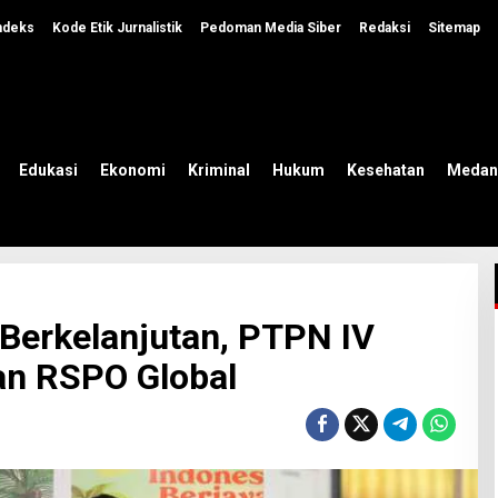
ndeks
Kode Etik Jurnalistik
Pedoman Media Siber
Redaksi
Sitemap
Edukasi
Ekonomi
Kriminal
Hukum
Kesehatan
Medan
Berkelanjutan, PTPN IV
n RSPO Global