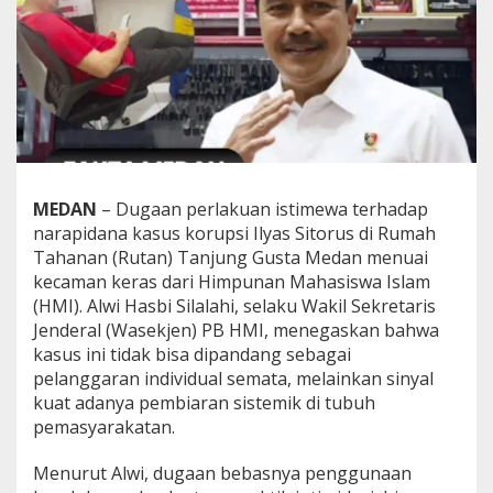
a
s
a
d
i
R
u
t
a
n
MEDAN
– Dugaan perlakuan istimewa terhadap
T
a
narapidana kasus korupsi Ilyas Sitorus di Rumah
n
Tahanan (Rutan) Tanjung Gusta Medan menuai
j
kecaman keras dari Himpunan Mahasiswa Islam
u
(HMI). Alwi Hasbi Silalahi, selaku Wakil Sekretaris
n
Jenderal (Wasekjen) PB HMI, menegaskan bahwa
g
g
kasus ini tidak bisa dipandang sebagai
u
pelanggaran individual semata, melainkan sinyal
s
kuat adanya pembiaran sistemik di tubuh
t
pemasyarakatan.
a
,
W
Menurut Alwi, dugaan bebasnya penggunaan
a