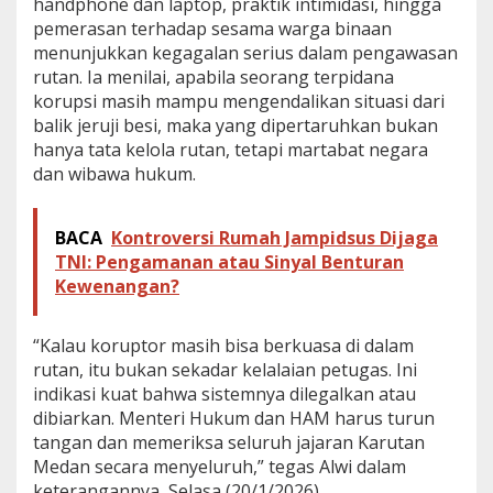
handphone dan laptop, praktik intimidasi, hingga
s
pemerasan terhadap sesama warga binaan
e
menunjukkan kegagalan serius dalam pengawasan
k
j
rutan. Ia menilai, apabila seorang terpidana
e
korupsi masih mampu mengendalikan situasi dari
n
balik jeruji besi, maka yang dipertaruhkan bukan
P
hanya tata kelola rutan, tetapi martabat negara
B
dan wibawa hukum.
H
M
I
D
BACA
Kontroversi Rumah Jampidsus Dijaga
e
TNI: Pengamanan atau Sinyal Benturan
s
Kewenangan?
a
k
M
“Kalau koruptor masih bisa berkuasa di dalam
e
rutan, itu bukan sekadar kelalaian petugas. Ini
n
t
indikasi kuat bahwa sistemnya dilegalkan atau
e
dibiarkan. Menteri Hukum dan HAM harus turun
r
tangan dan memeriksa seluruh jajaran Karutan
i
Medan secara menyeluruh,” tegas Alwi dalam
I
keterangannya, Selasa (20/1/2026).
M