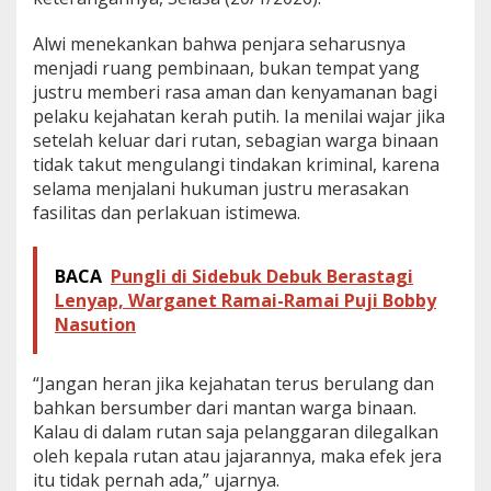
I
P
Alwi menekankan bahwa penjara seharusnya
A
menjadi ruang pembinaan, bukan tempat yang
S
justru memberi rasa aman dan kenyamanan bagi
C
pelaku kejahatan kerah putih. Ia menilai wajar jika
o
p
setelah keluar dari rutan, sebagian warga binaan
o
tidak takut mengulangi tindakan kriminal, karena
t
selama menjalani hukuman justru merasakan
K
fasilitas dan perlakuan istimewa.
a
r
u
t
BACA
Pungli di Sidebuk Debuk Berastagi
a
Lenyap, Warganet Ramai-Ramai Puji Bobby
n
Nasution
M
e
d
“Jangan heran jika kejahatan terus berulang dan
a
bahkan bersumber dari mantan warga binaan.
n
Kalau di dalam rutan saja pelanggaran dilegalkan
oleh kepala rutan atau jajarannya, maka efek jera
itu tidak pernah ada,” ujarnya.