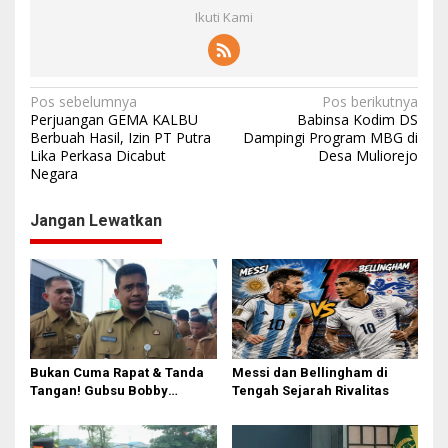
Ikuti Kami
N
Pos sebelumnya
Pos berikutnya
Perjuangan GEMA KALBU
Babinsa Kodim DS
a
Berbuah Hasil, Izin PT Putra
Dampingi Program MBG di
Lika Perkasa Dicabut
Desa Muliorejo
v
Negara
i
g
Jangan Lewatkan
a
s
i
p
o
Bukan Cuma Rapat & Tanda
Messi dan Bellingham di
s
Tangan! Gubsu Bobby
Tengah Sejarah Rivalitas
Nasution Ungkap Borok
Komite Sekolah, Minta
Kadisdik Awasi Ketat!