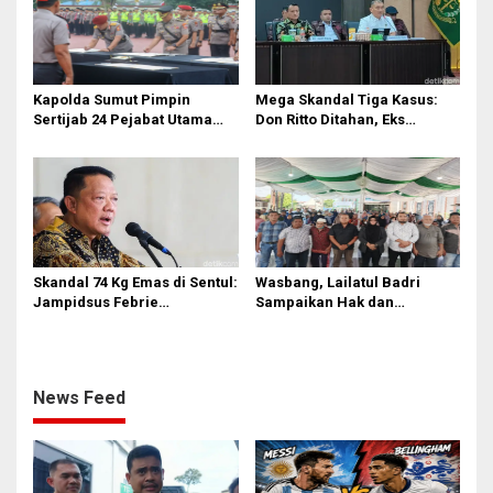
Kapolda Sumut Pimpin
Mega Skandal Tiga Kasus:
Sertijab 24 Pejabat Utama
Don Ritto Ditahan, Eks
dan Kapolres
Jampidsus Febrie
Adriansyah Terancam
Hukuman Mati!
Skandal 74 Kg Emas di Sentul:
Wasbang, Lailatul Badri
Jampidsus Febrie
Sampaikan Hak dan
Adriansyah Lengser,
Kewajiban Warga Negara
Burhanuddin Tancap Gas
Transparansi!
News Feed