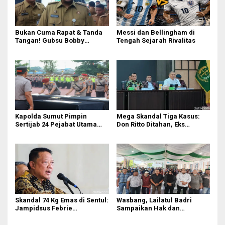
Bukan Cuma Rapat & Tanda
Messi dan Bellingham di
Tangan! Gubsu Bobby
Tengah Sejarah Rivalitas
Nasution Ungkap Borok
Komite Sekolah, Minta
Kadisdik Awasi Ketat!
Kapolda Sumut Pimpin
Mega Skandal Tiga Kasus:
Sertijab 24 Pejabat Utama
Don Ritto Ditahan, Eks
dan Kapolres
Jampidsus Febrie
Adriansyah Terancam
Hukuman Mati!
Skandal 74 Kg Emas di Sentul:
Wasbang, Lailatul Badri
Jampidsus Febrie
Sampaikan Hak dan
Adriansyah Lengser,
Kewajiban Warga Negara
Burhanuddin Tancap Gas