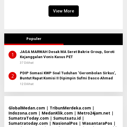
Transparansi!
View More
Populer
JAGA MARWAH Desak MA Seret Bakrie Group, Soroti
1
Kejanggalan Vonis Kasus PET
37 Dilihat
PDIP Somasi KWP Soal Tuduhan ‘Gerombolan Sirkus’,
2
Buntut Rapat Komisi II Dipimpin Sufmi Dasco Ahmad
12 Dilihat
GlobalMedan.com
|
TribunMerdeka.com
|
Indozona.com
|
MedanKlik.com
|
Metro24jam.net
|
SumatraToday.com
|
Sumutsatu.id
|
Sumatratoday.com
|
NasionalPos
|
WasantaraPos
|