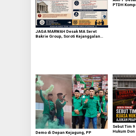
PTDH Kompo
Banding
JAGA MARWAH Desak MA Seret
Bakrie Group, Soroti Kejanggalan
Vonis Kasus PET
Sebut Tim 9
Hukum Don R
Demo di Depan Kejagung, PP