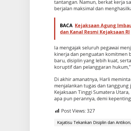
tantangan. Namun, berkat kerja sam
u
berjalan maksimal dan menghasilkan
p
s
i
BACA
Kejaksaan Agung Imbau
dan Kanal Resmi Kejaksaan RI
Ia mengajak seluruh pegawai men
kinerja dan penguatan komitmen b
baru, disiplin yang lebih kuat, s
koruptif dan pelanggaran hukum,”
Di akhir amanatnya, Harli meminta 
menjalankan tugas dan tanggung j
Kejaksaan Tinggi Sumatera Utara, 
apa pun perannya, demi kepentingan
Post Views:
327
Kajatisu Tekankan Disiplin dan Antikor