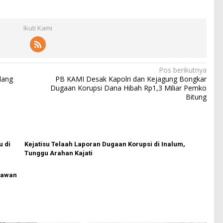
Ikuti Kami
Pos berikutnya
dang
PB KAMI Desak Kapolri dan Kejagung Bongkar
Dugaan Korupsi Dana Hibah Rp1,3 Miliar Pemko
Bitung
u di
Kejatisu Telaah Laporan Dugaan Korupsi di Inalum,
Tunggu Arahan Kajati
rtawan