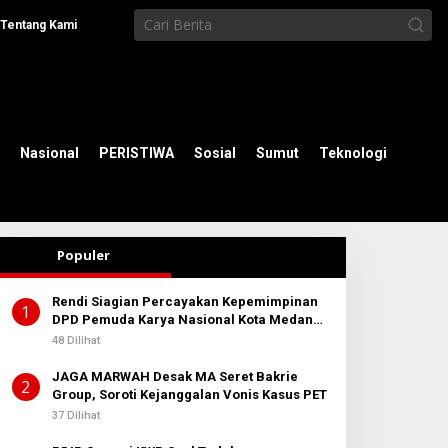
Tentang Kami
Nasional
PERISTIWA
Sosial
Sumut
Teknologi
Populer
Rendi Siagian Percayakan Kepemimpinan
1
DPD Pemuda Karya Nasional Kota Medan
kepada Josef Sembiring
48 Dilihat
JAGA MARWAH Desak MA Seret Bakrie
2
Group, Soroti Kejanggalan Vonis Kasus PET
37 Dilihat