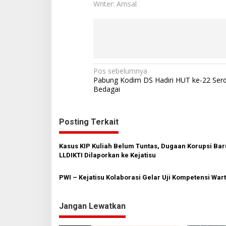
Writer: Amsal
N
Pos sebelumnya
Pabung Kodim DS Hadiri HUT ke-22 Ser
a
Bedagai
v
i
Posting Terkait
g
a
Kasus KIP Kuliah Belum Tuntas, Dugaan Korupsi Bar
s
LLDIKTI Dilaporkan ke Kejatisu
i
PWI – Kejatisu Kolaborasi Gelar Uji Kompetensi Wa
p
o
Jangan Lewatkan
s