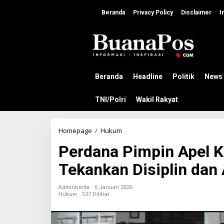
L
e
Beranda
Privacy Policy
Disclaimer
I
w
a
t
i
k
e
k
Beranda
Headline
Politik
News
o
n
TNI/Polri
Wakil Rakyat
t
e
n
Homepage
/
Hukum
P
e
Perdana Pimpin Apel Ke
r
d
Tekankan Disiplin dan 
a
n
a
Adminberita
6 Januari 2026
P
Hukum
327 Dilihat
i
m
p