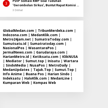
PDIP Somasi KWP Soal Tuduhan
3
‘Gerombolan Sirkus’, Buntut Rapat Komisi II
Dipimpin Sufmi Dasco Ahmad
3 Dilihat
GlobalMedan.com
|
TribunMerdeka.com
|
Indozona.com
|
MedanKlik.com
|
Metro24jam.net
|
SumatraToday.com
|
Sumutsatu.id
|
Sumatratoday.com
|
NasionalPos
|
WasantaraPos
|
JermalNews.com
|
Garudaraya.com
|
HarianMetro.id
|
Ketiksatu.com
|
KlikNUSA
|
Mediator
|
Sumut.top
|
Inisatu
|
Wartara
|
SindoMedia
|
NusaPos
|
MetroDaily
|
MedanUpdates
|
Tajuk.Top
|
Sumut.Top
|
Info Anime
|
Buana Pos
|
Harian Sindo
|
Indeksatu
|
HaloKlik.com
|
MedanLine
|
Kumparan Web
|
Kompas Web