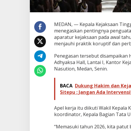
e
k
a
n
MEDAN, — Kepala Kejaksaan Tinggi 
k
a
menegaskan pentingnya penguatan d
n
aparatur kejaksaan pada awal tahu
D
menjauhi praktik koruptif dan per
i
s
Penegasan tersebut disampaikan H
i
p
Adhyaksa Hall, Lantai I, Kantor Ke
l
Nasution, Medan, Senin.
i
n
d
BACA
Dukung Hakim dan Kejar
a
Sitepu : Jangan Ada Intervensi
n
A
n
Apel kerja itu diikuti Wakil Kepala
t
koordinator, Kepala Bagian Tata U
i
k
o
“Memasuki tahun 2026, kita patut
r