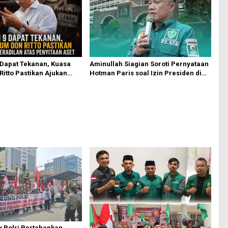
Aminullah Siagian Soroti Pernyataan
 Dapat Tekanan, Kuasa
Hotman Paris soal Izin Presiden di
itto Pastikan Ajukan
Kasus Febri: Tidak Ada Aturan
n atas Penyitaan Aset
Hukumnya
 Polri Pertahankan