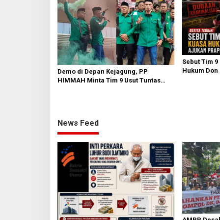
Sebut Tim 9
Hukum Don R
Demo di Depan Kejagung, PP
Praperadila
HIMMAH Minta Tim 9 Usut Tuntas
Seluruh Dugaan Kasus Febrie
Adriansyah
News Feed
AMPP Desak