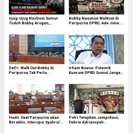
Ujug-Ujug NasDem Sumut
Bobby Nasution Walkout di
Tuduh Bobby Arogan,
Paripurna DPRD, Ade Jona:
Pengamat USU Curiga Bisnis
Waktu Kepala Daerah Tak
Reklame
Boleh Terbuang Sia-sia
Defri: Walk Out Bobby di
Irham Buana: Polemik
Paripurna Tak Perlu
Kuorum DPRD Sumut Jangan
Dipersoalkan, Sudah Sesuai
Seret Gubernur, Ini Dinamika
Kourum
Internal
Hadir Saat Paripurna akan
Polri Tetapkan Jampidsus,
Berakhir, Interupsi Syahrul
Febrie Adriansyah
DPRD Sumut ‘Tak Diakui’
Tersangka Korupsi
Fraksi PDIP