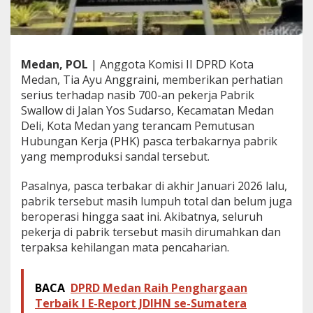
k
e
r
B
e
Medan, POL
| Anggota Komisi II DPRD Kota
l
Medan, Tia Ayu Anggraini, memberikan perhatian
a
serius terhadap nasib 700-an pekerja Pabrik
H
a
Swallow di Jalan Yos Sudarso, Kecamatan Medan
k
Deli, Kota Medan yang terancam Pemutusan
P
Hubungan Kerja (PHK) pasca terbakarnya pabrik
e
yang memproduksi sandal tersebut.
k
e
r
Pasalnya, pasca terbakar di akhir Januari 2026 lalu,
j
pabrik tersebut masih lumpuh total dan belum juga
a
beroperasi hingga saat ini. Akibatnya, seluruh
L
pekerja di pabrik tersebut masih dirumahkan dan
e
terpaksa kehilangan mata pencaharian.
b
i
h
S
BACA
DPRD Medan Raih Penghargaan
e
Terbaik I E-Report JDIHN se-Sumatera
r