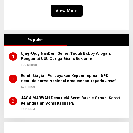
View More
Populer
Ujug-Ujug NasDem Sumut Tuduh Bobby Arogan,
1
Pengamat USU Curiga Bisnis Reklame
129 Dilihat
Rendi Siagian Percayakan Kepemimpinan DPD
2
Pemuda Karya Nasional Kota Medan kepada Josef
Sembiring
47 Dilihat
JAGA MARWAH Desak MA Seret Bakrie Group, Soroti
3
Kejanggalan Vonis Kasus PET
36 Dilihat