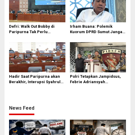
Defri: Walk Out Bobby di
Irham Buana: Polemik
Paripurna Tak Perlu
Kuorum DPRD Sumut Jangan
Dipersoalkan, Sudah Sesuai
Seret Gubernur, Ini Dinamika
Kourum
Internal
Hadir Saat Paripurna akan
Polri Tetapkan Jampidsus,
Berakhir, Interupsi Syahrul
Febrie Adriansyah
DPRD Sumut ‘Tak Diakui’
Tersangka Korupsi
Fraksi PDIP
News Feed