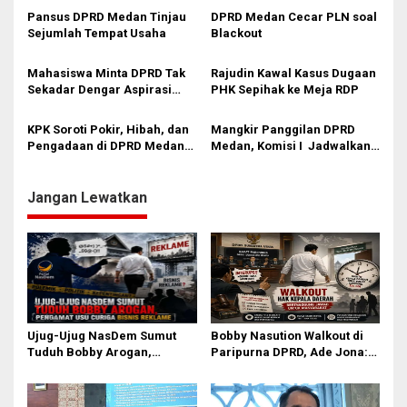
o
Jangan Bungkam
Pansus DPRD Medan Tinjau
DPRD Medan Cecar PLN soal
s
Sejumlah Tempat Usaha
Blackout
Mahasiswa Minta DPRD Tak
Rajudin Kawal Kasus Dugaan
Sekadar Dengar Aspirasi
PHK Sepihak ke Meja RDP
Tapi Aksi
KPK Soroti Pokir, Hibah, dan
Mangkir Panggilan DPRD
Pengadaan di DPRD Medan:
Medan, Komisi I Jadwalkan
Jangan Sampai Pemenang
Ulang Pemanggilan Camat
Tender Sudah Diatur Sejak
Medan Sunggal
Awal
Jangan Lewatkan
Ujug-Ujug NasDem Sumut
Bobby Nasution Walkout di
Tuduh Bobby Arogan,
Paripurna DPRD, Ade Jona:
Pengamat USU Curiga Bisnis
Waktu Kepala Daerah Tak
Reklame
Boleh Terbuang Sia-sia