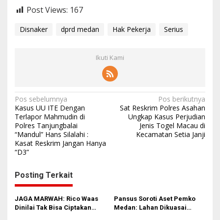
Post Views:
167
Disnaker
dprd medan
Hak Pekerja
Serius
Ikuti Kami
N
Pos sebelumnya
Pos berikutnya
Kasus UU ITE Dengan
Sat Reskrim Polres Asahan
a
Terlapor Mahmudin di
Ungkap Kasus Perjudian
Polres Tanjungbalai
Jenis Togel Macau di
v
“Mandul” Hans Silalahi :
Kecamatan Setia Janji
i
Kasat Reskrim Jangan Hanya
“D3”
g
a
Posting Terkait
s
i
JAGA MARWAH: Rico Waas
Pansus Soroti Aset Pemko
Dinilai Tak Bisa Ciptakan
Medan: Lahan Dikuasai
p
Kerukunan, DPRD Medan
Warga, Mobil Mangkrak