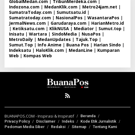
GlobalMedan.com
|
TribunMerdeka.com
|
Indozona.com
|
MedanKlik.com
|
Metro24jam.net
|
SumatraToday.com
|
Sumutsatu.id
|
Sumatratoday.com
|
NasionalPos
|
WasantaraPos
|
JermalNews.com
|
Garudaraya.com
|
HarianMetro.id
|
Ketiksatu.com
|
KlikNUSA
|
Mediator
|
Sumut.top
|
Inisatu
|
Wartara
|
SindoMedia
|
NusaPos
|
MetroDaily
|
MedanUpdates
|
Tajuk.Top
|
Sumut.Top
|
Info Anime
|
Buana Pos
|
Harian Sindo
|
Indeksatu
|
HaloKlik.com
|
MedanLine
|
Kumparan
Web
|
Kompas Web
BUANAPOS.COM - Inspirasi & Inspiratif
Beranda
Privacy Policy
Disclaimer
Indeks
Kode Etik Jurnalistik
Pedoman Media Siber
Redaksi
Sitemap
Tentang Kami