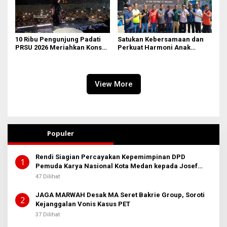
10 Ribu Pengunjung Padati
Satukan Kebersamaan dan
PRSU 2026 Meriahkan Konser
Perkuat Harmoni Anak
Raim Laode
Bangsa, Dandenpom I/5
Medan Gelar Nobar Piala
Dunia Bersama Masyarakat
Belawan
View More
Populer
Rendi Siagian Percayakan Kepemimpinan DPD
1
Pemuda Karya Nasional Kota Medan kepada Josef
Sembiring
47 Dilihat
JAGA MARWAH Desak MA Seret Bakrie Group, Soroti
2
Kejanggalan Vonis Kasus PET
37 Dilihat