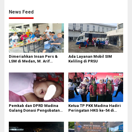
Dunia Bersama Masyarakat
Belawan
News Feed
Dimeriahkan Insan Pers &
Ada Layanan Mobil SIM
LSM di Medan, M. Arif
Keliling di PRSU
Tanjung ‘Meleleh’ di Momen
Miladnya
Pemkab dan DPRD Madina
Ketua TP PKK Madina Hadiri
Galang Donasi Pengobatan
Peringatan HKG ke-54 di
Anak Idap Kanker Mata
Makassar