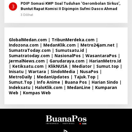
PDIP Somasi KWP Soal Tuduhan ‘Gerombolan Sirkus’,
3
Buntut Rapat Komisi II Dipimpin Sufmi Dasco Ahmad
3 Dilihat
GlobalMedan.com
|
TribunMerdeka.com
|
Indozona.com
|
MedanKlik.com
|
Metro24jam.net
|
SumatraToday.com
|
Sumutsatu.id
|
Sumatratoday.com
|
NasionalPos
|
WasantaraPos
|
JermalNews.com
|
Garudaraya.com
|
HarianMetro.id
|
Ketiksatu.com
|
KlikNUSA
|
Mediator
|
Sumut.top
|
Inisatu
|
Wartara
|
SindoMedia
|
NusaPos
|
MetroDaily
|
MedanUpdates
|
Tajuk.Top
|
Sumut.Top
|
Info Anime
|
Buana Pos
|
Harian Sindo
|
Indeksatu
|
HaloKlik.com
|
MedanLine
|
Kumparan
Web
|
Kompas Web