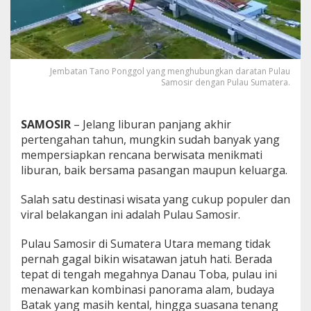
i
r
a
l
d
i
Jembatan Tano Ponggol yang menghubungkan daratan Pulau
Samosir dengan Pulau Sumatera.
S
a
m
o
SAMOSIR
– Jelang liburan panjang akhir
s
pertengahan tahun, mungkin sudah banyak yang
i
mempersiapkan rencana berwisata menikmati
r
liburan, baik bersama pasangan maupun keluarga.
,
K
e
Salah satu destinasi wisata yang cukup populer dan
i
viral belakangan ini adalah Pulau Samosir.
n
d
Pulau Samosir di Sumatera Utara memang tidak
a
pernah gagal bikin wisatawan jatuh hati. Berada
h
a
tepat di tengah megahnya Danau Toba, pulau ini
n
menawarkan kombinasi panorama alam, budaya
A
Batak yang masih kental, hingga suasana tenang
l