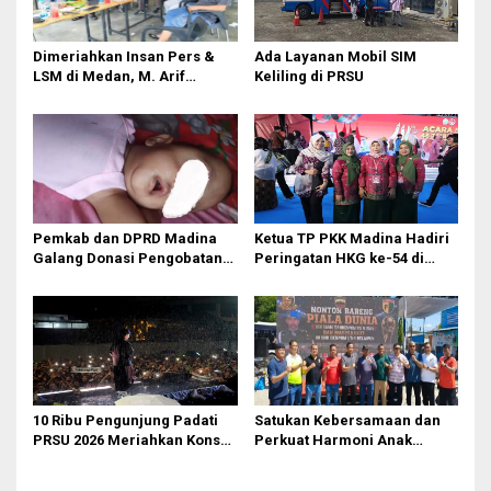
p
o
Dimeriahkan Insan Pers &
Ada Layanan Mobil SIM
s
LSM di Medan, M. Arif
Keliling di PRSU
Tanjung ‘Meleleh’ di Momen
Miladnya
Pemkab dan DPRD Madina
Ketua TP PKK Madina Hadiri
Galang Donasi Pengobatan
Peringatan HKG ke-54 di
Anak Idap Kanker Mata
Makassar
10 Ribu Pengunjung Padati
Satukan Kebersamaan dan
PRSU 2026 Meriahkan Konser
Perkuat Harmoni Anak
Raim Laode
Bangsa, Dandenpom I/5
Medan Gelar Nobar Piala