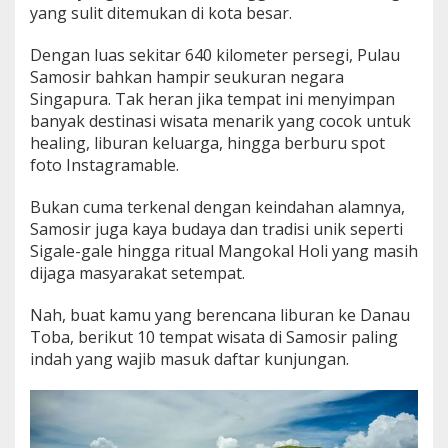
yang sulit ditemukan di kota besar.
a
m
y
Dengan luas sekitar 640 kilometer persegi, Pulau
a
Samosir bahkan hampir seukuran negara
n
Singapura. Tak heran jika tempat ini menyimpan
g
banyak destinasi wisata menarik yang cocok untuk
T
a
healing, liburan keluarga, hingga berburu spot
k
foto Instagramable.
T
e
Bukan cuma terkenal dengan keindahan alamnya,
r
Samosir juga kaya budaya dan tradisi unik seperti
l
u
Sigale-gale hingga ritual Mangokal Holi yang masih
k
dijaga masyarakat setempat.
i
s
Nah, buat kamu yang berencana liburan ke Danau
k
Toba, berikut 10 tempat wisata di Samosir paling
a
n
indah yang wajib masuk daftar kunjungan.