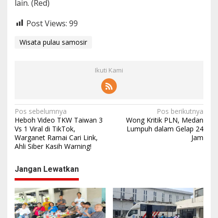
lain. (Red)
Post Views:
99
Wisata pulau samosir
Ikuti Kami
N
Pos sebelumnya
Pos berikutnya
Heboh Video TKW Taiwan 3
Wong Kritik PLN, Medan
a
Vs 1 Viral di TikTok,
Lumpuh dalam Gelap 24
Warganet Ramai Cari Link,
Jam
v
Ahli Siber Kasih Warning!
i
g
Jangan Lewatkan
a
s
i