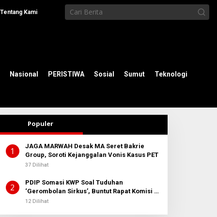
Tentang Kami
Nasional
PERISTIWA
Sosial
Sumut
Teknologi
Populer
JAGA MARWAH Desak MA Seret Bakrie
1
Group, Soroti Kejanggalan Vonis Kasus PET
37 Dilihat
PDIP Somasi KWP Soal Tuduhan
2
‘Gerombolan Sirkus’, Buntut Rapat Komisi II
Dipimpin Sufmi Dasco Ahmad
12 Dilihat