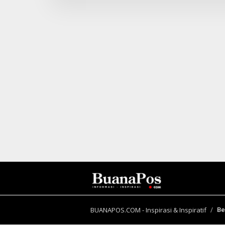
B
E
R
I
T
A
BUANAPOS.COM - Inspirasi & Inspiratif
Be