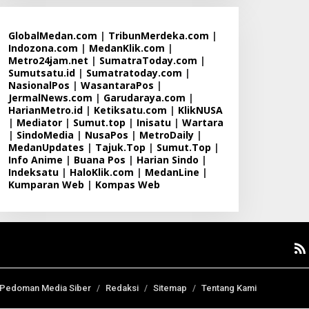
GlobalMedan.com
|
TribunMerdeka.com
|
Indozona.com
|
MedanKlik.com
|
Metro24jam.net
|
SumatraToday.com
|
Sumutsatu.id
|
Sumatratoday.com
|
NasionalPos
|
WasantaraPos
|
JermalNews.com
|
Garudaraya.com
|
HarianMetro.id
|
Ketiksatu.com
|
KlikNUSA
|
Mediator
|
Sumut.top
|
Inisatu
|
Wartara
|
SindoMedia
|
NusaPos
|
MetroDaily
|
MedanUpdates
|
Tajuk.Top
|
Sumut.Top
|
Info Anime
|
Buana Pos
|
Harian Sindo
|
Indeksatu
|
HaloKlik.com
|
MedanLine
|
Kumparan Web
|
Kompas Web
Pedoman Media Siber
Redaksi
Sitemap
Tentang Kami