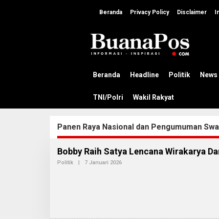
L
e
Beranda
Privacy Policy
Disclaimer
I
w
a
t
i
k
e
k
Beranda
Headline
Politik
News
o
n
TNI/Polri
Wakil Rakyat
t
e
n
Panen Raya Nasional dan Pengumuman Swa
Bobby Raih Satya Lencana Wirakarya Da
Politik
|
7 Januari 2026
O
L
E
H
A
D
M
I
N