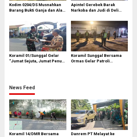
Kodim 0204/DS Musnahkan
Apintel Gerebek Barak
Barang Bukti Ganja dan Alat
Narkoba dan Judi di Deli
Hisap Sabu
Serdang
Koramil 01/Sunggal Gelar
Koramil Sunggal Bersama
“Jumat Sejuta, Jumat Penuh
Ormas Gelar Patroli
Cinta” di Sei Semayang
Siskamling
News Feed
Koramil 14/DMR Bersama
Danrem PT Melayat ke