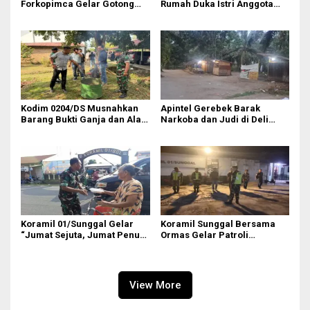
Forkopimca Gelar Gotong
Rumah Duka Istri Anggota
Royong
Koramil 20/TK
Kodim 0204/DS Musnahkan
Apintel Gerebek Barak
Barang Bukti Ganja dan Alat
Narkoba dan Judi di Deli
Hisap Sabu
Serdang
Koramil 01/Sunggal Gelar
Koramil Sunggal Bersama
“Jumat Sejuta, Jumat Penuh
Ormas Gelar Patroli
Cinta” di Sei Semayang
Siskamling
View More