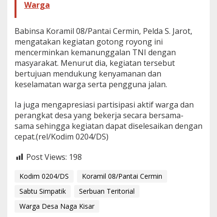
Warga
a
K
i
Babinsa Koramil 08/Pantai Cermin, Pelda S. Jarot,
s
mengatakan kegiatan gotong royong ini
a
mencerminkan kemanunggalan TNI dengan
r
masyarakat. Menurut dia, kegiatan tersebut
bertujuan mendukung kenyamanan dan
keselamatan warga serta pengguna jalan.
Ia juga mengapresiasi partisipasi aktif warga dan
perangkat desa yang bekerja secara bersama-
sama sehingga kegiatan dapat diselesaikan dengan
cepat.(rel/Kodim 0204/DS)
Post Views:
198
Kodim 0204/DS
Koramil 08/Pantai Cermin
Sabtu Simpatik
Serbuan Teritorial
Warga Desa Naga Kisar