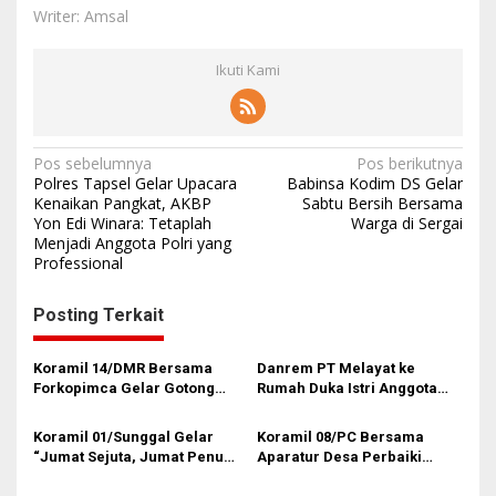
Writer: Amsal
Ikuti Kami
N
Pos sebelumnya
Pos berikutnya
Polres Tapsel Gelar Upacara
Babinsa Kodim DS Gelar
a
Kenaikan Pangkat, AKBP
Sabtu Bersih Bersama
Yon Edi Winara: Tetaplah
Warga di Sergai
v
Menjadi Anggota Polri yang
i
Professional
g
Posting Terkait
a
s
Koramil 14/DMR Bersama
Danrem PT Melayat ke
i
Forkopimca Gelar Gotong
Rumah Duka Istri Anggota
Royong
Koramil 20/TK
p
Koramil 01/Sunggal Gelar
Koramil 08/PC Bersama
o
“Jumat Sejuta, Jumat Penuh
Aparatur Desa Perbaiki
s
Cinta” di Sei Semayang
Jalan Rusak