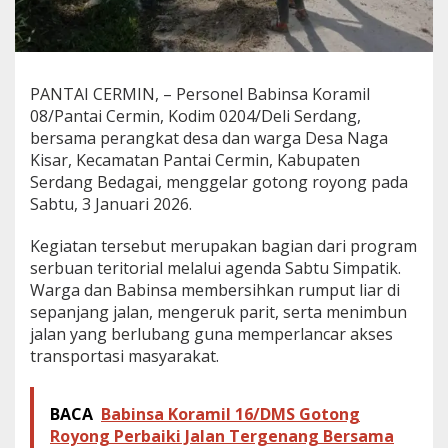
t
o
n
g
R
PANTAI CERMIN, – Personel Babinsa Koramil
o
08/Pantai Cermin, Kodim 0204/Deli Serdang,
y
bersama perangkat desa dan warga Desa Naga
o
Kisar, Kecamatan Pantai Cermin, Kabupaten
n
g
Serdang Bedagai, menggelar gotong royong pada
B
Sabtu, 3 Januari 2026.
e
r
Kegiatan tersebut merupakan bagian dari program
s
serbuan teritorial melalui agenda Sabtu Simpatik.
a
m
Warga dan Babinsa membersihkan rumput liar di
a
sepanjang jalan, mengeruk parit, serta menimbun
W
jalan yang berlubang guna memperlancar akses
a
transportasi masyarakat.
r
g
a
N
BACA
Babinsa Koramil 16/DMS Gotong
a
Royong Perbaiki Jalan Tergenang Bersama
g