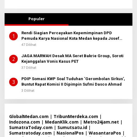
Populer
Rendi Siagian Percayakan Kepemimpinan DPD
1
Pemuda Karya Nasional Kota Medan kepada Josef
Sembiring
47 Dilihat
JAGA MARWAH Desak MA Seret Bakrie Group, Soroti
2
Kejanggalan Vonis Kasus PET
37 Dilihat
PDIP Somasi KWP Soal Tuduhan ‘Gerombolan Sirkus’,
3
Buntut Rapat Komisi II Dipimpin Sufmi Dasco Ahmad
3 Dilihat
GlobalMedan.com
|
TribunMerdeka.com
|
Indozona.com
|
MedanKlik.com
|
Metro24jam.net
|
SumatraToday.com
|
Sumutsatu.id
|
Sumatratoday.com
|
NasionalPos
|
WasantaraPos
|