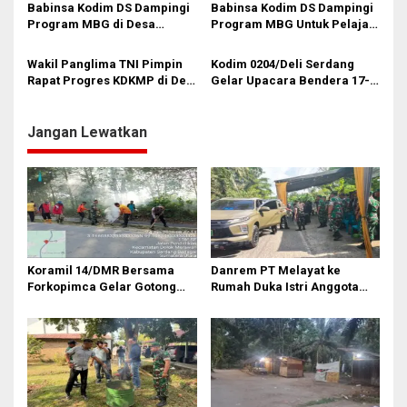
Babinsa Kodim DS Dampingi
Babinsa Kodim DS Dampingi
Program MBG di Desa
Program MBG Untuk Pelajar
Muliorejo
di Sunggal
Wakil Panglima TNI Pimpin
Kodim 0204/Deli Serdang
Rapat Progres KDKMP di Deli
Gelar Upacara Bendera 17-
Serdang
an
Jangan Lewatkan
Koramil 14/DMR Bersama
Danrem PT Melayat ke
Forkopimca Gelar Gotong
Rumah Duka Istri Anggota
Royong
Koramil 20/TK